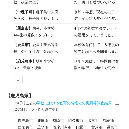
校 授業の様子
た。梅雨も近づいているの
か、雨の日が多くなってき
【
中種子町
】種子島中央高
令和７年度、現在のミライ
ています。そんな中でも子
等学校 種子島の魅力を発
デザイン科３年生が２年生
供たちは、楽しく真剣に授
表する連載企画「タネろ
のときに取り組んだ「タネ
【
霧島市
】国分北小学校
4年生の算数でタブレット
業に臨んでいます。
ぐ」まとめ(令和7年度)
ログ」の連載記事をまとめ
4年生の算数でタブレット
の活用をしていました。 ど
ました。 01 「タネログ」
活用
うやったら、3人に分けら
【
鹿屋市
】鹿屋工業高等学
本校体育館にて、今年度の
は、鹿児島県の食・観光・
れるかをタブレットで考え
校 令和８年度 弁論大会
校内弁論大会を開催しまし
地域の魅力を発信するWEB
ます。 キャラメルを分ける
た。 予選を勝ち抜いた代
サイト「かごしまぐるり」
【
鹿児島市
】明和小学校
３年２組は，５時間目は音
操作をタブレット上ででき
表生徒５名がステージに立
内で掲載された連載企画で
3‐2 音楽の授業
楽の学習。３年生で初めて
るので簡単です。 丸で囲ん
ち、日頃の学校生活などで
す。生徒は、約半年間にわ
学習するリコーダーについ
で分けているようです。 わ
得た気づき、将来の夢、社
たり、種子島の歴史、食、
→
て学んでいました。自分が
り算は、やり方が分かる
会問題に対する自身の考え
自然、文化、地域で活動す
出した音をタブレットPCで
と、そんなに難しくはない
など、多岐にわたるテーマ
る方々に話を聞き、写真や
録音して聞いたり，リコー
のでがんばってください
【鹿児島県】
で熱弁を振るいました。
文章を工夫しながら、種子
ダーの特徴であるタンギン
ね。
市町村ごとの
学校における教育の情報化の実態等調査結果
主
予選を勝ち抜いただけあっ
島の魅力を高校生の視点で
グでの息の出し方を試した
要項目についての経年変化
て、今年度の弁論内容も訴
発信してきました。 掲載
りしていました。
求力や共感を生む力作ばか
された全12本の記事がこち
鹿児島市
鹿屋市
枕崎市
阿久根市
出水市
指宿市
りで、客席であるの生徒た
らです。※以下のリンクを
西之表市
垂水市
薩摩川内市
日置市
曽於市
霧島市