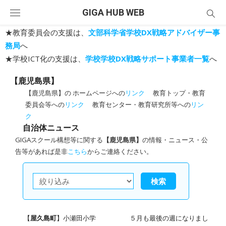
Skip
GIGA HUB WEB
to
content
★教育委員会の支援は、
文部科学省学校DX戦略アドバイザー事
務局
へ
★学校ICT化の支援は、
学校学校DX戦略サポート事業者一覧
へ
【鹿児島県】
【鹿児島県】の ホームページへの
リンク
教育トップ・教育
委員会等への
リンク
教育センター・教育研究所等への
リン
ク
自治体ニュース
GIGAスクール構想等に関する
【鹿児島県】
の情報・ニュース・公
告等があれば是非
こちら
からご連絡ください。
検索
【
屋久島町
】小瀬田小学
５月も最後の週になりまし