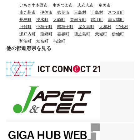
ちも真剣な眼差しで深く聞
クリックすると、外部サイ
いちき串木野市
南さつま市
志布志市
奄美市
き入っている様子が見て取
ト「かごしまぐるり」へ移
南九州市
伊佐市
姶良市
三島村
十島村
さつま町
れました。 評価は、審査
動します。 １ 〖タネロ
長島町
湧水町
大崎町
東串良町
錦江町
南大隅町
員として生徒代表８名、教
グ〗女殿様・松寿院（しょ
肝付町
中種子町
南種子町
屋久島町
大和村
宇検村
員８名により採点し、後
うじゅいん）って知って
瀬戸内町
龍郷町
喜界町
徳之島町
天城町
伊仙町
日、最優秀賞１名、優秀賞
る？〜幕末の種子島を守っ
和泊町
知名町
与論町
２名を選出します。 最後
たすごい女性の物語〜 ２
他の都道府県を見る
に教頭が講評を行い、それ
〖タネログ〗～種子島の大
ぞれの弁士の良かった点な
地で始まる新たな挑戦～ ３
どについて触れ、弁士とし
〖タネログ〗～農作物と地
ての活動をねぎらうことで
元の食文化〜地元の農作物
した。 生徒たちが言葉を
を使った料理やスイーツ～
通じて自分を表現し、聴講
４ 〖タネログ〗～種子島の
する側も他者の多様な価値
民話・民謡～ ５ 〖タネロ
観に触れる、素晴らしい大
グ〗～種子島の海の環境と
会でした。
海洋保護～ ６ 〖タネロ
グ〗～種子島のご当地ヒー
ロー・離島閃隊タネガシマ
ン誕生秘話～ ７ 〖タネロ
グ〗種子島の海と自然を満