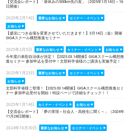
【交流会レポート】「昼休みの500km先の友」（2025年1月14日～16
日開催）
Posted
2025年2月14日
重要なお知らせ
セミナー・イベント
on
お知らせ
【盛況につき会場を変更させていただきます！】3月14日（金）開催
GIGAスクール構想推進セミナー
Posted
2025年2月5日
重要なお知らせ
セミナー・イベント
お知らせ
on
今年度の表彰自治体が決定！【2025.03.14開催】GIGAスクール構想推
進セミナー 参加申込を受付中！文部科学省様のご講演も実施予定！
Posted
2025年1月23日
重要なお知らせ
セミナー・イベント
on
お知らせ
文部科学省様ご登壇！【2025.03.14開催】GIGAスクール構想推進セミ
ナー 参加申込受付を開始！特設ページで詳細をチェック！！
Posted
2025年1月14日
セミナー・イベント
お知らせ
on
【交流会レポート】「夢の実現～社会人・高校生に聞く～」（2024年
11月28日開催）
Posted
2024年10月30日
重要なお知らせ
セミナー・イベント