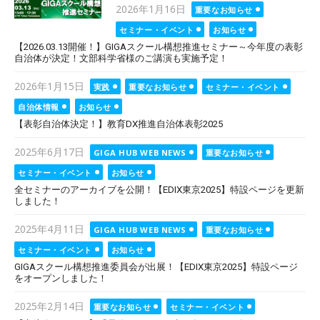
Posted
2026年1月16日
重要なお知らせ
on
セミナー・イベント
お知らせ
【2026.03.13開催！】GIGAスクール構想推進セミナー～今年度の表彰
自治体が決定！文部科学省様のご講演も実施予定！
Posted
2026年1月15日
実践
重要なお知らせ
セミナー・イベント
on
自治体情報
お知らせ
【表彰自治体決定！】教育DX推進自治体表彰2025
Posted
2025年6月17日
GIGA HUB WEB NEWS
重要なお知らせ
on
セミナー・イベント
お知らせ
全セミナーのアーカイブを公開！【EDIX東京2025】特設ページを更新
しました！
Posted
2025年4月11日
GIGA HUB WEB NEWS
重要なお知らせ
on
セミナー・イベント
お知らせ
GIGAスクール構想推進委員会が出展！【EDIX東京2025】特設ページ
をオープンしました！
Posted
2025年2月14日
重要なお知らせ
セミナー・イベント
on