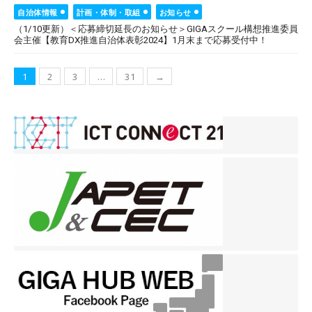
on
自治体情報
計画・体制・取組
お知らせ
（1/10更新）＜応募締切延長のお知らせ＞GIGAスクール構想推進委員
会主催【教育DX推進自治体表彰2024】1月末まで応募受付中！
投
1
2
3
…
31
→
稿
ナ
ビ
ゲ
ー
シ
ョ
ン