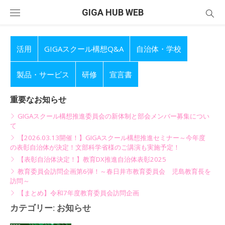
Skip
GIGA HUB WEB
to
content
活用
GIGAスクール構想Q&A
自治体・学校
製品・サービス
研修
宣言書
重要なお知らせ
GIGAスクール構想推進委員会の新体制と部会メンバー募集につい
て
【2026.03.13開催！】GIGAスクール構想推進セミナー～今年度
の表彰自治体が決定！文部科学省様のご講演も実施予定！
【表彰自治体決定！】教育DX推進自治体表彰2025
教育委員会訪問企画第6弾！～春日井市教育委員会 児島教育長を
訪問～
【まとめ】令和7年度教育委員会訪問企画
カテゴリー:
お知らせ