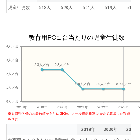
児童生徒数
518人
520人
521人
519人
519人
教育用PC１台当たりの児童生徒数
4人／台
3人／台
2.3人／台
2.3人／台
2人／台
0.9人／台
0.9人／台
0.9人／台
1人／台
0人／台
2018年
2019年
2020年
2021年
2022年
2023年
※文部科学省の公表数値をもとにGIGAスクール構想推進委員会で算出した数値
を含む
2019年
2020年
2021