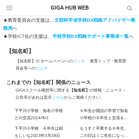
Skip
GIGA HUB WEB
to
content
★教育委員会の支援は、
文部科学省学校DX戦略アドバイザー事
務局
へ
★学校ICT化の支援は、
学校学校DX戦略サポート事業者一覧
へ
【知名町】
【知名町】の ホームページへの
リンク
教育トップ・教育委
員会等への
リンク
これまでの【知名町】関係のニュース
GIGAスクール構想等に関する
【知名町】
の情報・ニュース・
公告等があれば是非
こちら
からご連絡ください。
下平川小学校 知名小学校
６年生が国語の学習で知名
との交流2024/8/2
小学校の６年生と交流をし
ました。子供たちが事例を
下平川小学校 ６年生は頼
もうすぐ卒業する６年生。
挙げながら自分の主張を伝
もしいな2023年3月28日
この日はミニ先生になって