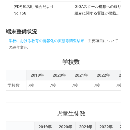
える学習です。知名小学校
もらって，１年生にタブレ
(PDF)知名町 議会だより
GIGAスクール構想への取り
の６年生に伝わるような文
ットの使い方を教えてもら
No.158
組みに関する質疑が掲載さ
章を考え，それをオンライ
いました。下平川小学校で
れています（3ページ）。
ンで伝えました。今後も一
お気に入りの場所を撮影
緒に学ぶ機会を作っていき
し，それをみんなに発表す
端末整備状況
たいです。
るのです。撮影の仕方，ロ
学校における教育の情報化の実態等調査結果
主要項目について
イロノートを使って発表す
の経年変化
る方法や伝え方など，６年
生一人が二人の１年生に優
学校数
しく教えてくれました。さ
すが６年生！！おかげで
2019年
2020年
2021年
2022年
2023
堂々と発表することができ
ました。６年生，ありがと
学校数
7校
7校
7校
7校
7校
う。
児童生徒数
2019年
2020年
2021年
2022年
202