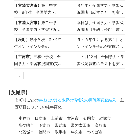
イン英会話」が行われまし
【
常陸大宮市
】第二中学
３年生が全国学力・学習状
た。１学年での学習を生か
校 3年生 全国学力・学
況調査（話すこと）を実施
し、ALTの先生とオンライ
習状況調査(話すこと)
しました。マイクによる音
【
常陸大宮市
】第二中学
本日は、全国学力・学習状
ンで、英会話に挑戦しまし
声入力のため、スムーズに
校 全国学力・学習状況調
況調査（英語：読む、書
た。生徒は緊張した面持ち
入力できるよう、学級を半
査
く、聞く）が実施されまし
でしたが、学習が始まると
【
境町
】静小学校 5・6年
５・６年生による第１回オ
分（前半・後半）に分けて
た。 全国学調は、小学６年
既習事項を活用し、積極的
生オンライン英会話
ンライン英会話が実施され
実施しました。全国学力・
生と中学３年生のみが対象
に会話をする様子が見ら
ました。フィリピン在住の
学習状況調査は、このよう
【
古河市
】三和中学校 全
４月22日に全国学力・学
です。CBTというシステム
れ、学習後には、「楽しか
方たちと１対１の対面式の
なタブレットに入力する
国学力・学習状況調査(英
習状況調査のテストを実施
で、タブレットを活用し、
った！」という感想が聞こ
学習で、15分ごとに会話の
「CBT方式」に変わりつつ
語)
しました。本日は、英語と
英語の問題を解いていきま
えてきました。
相手が入れ替わりました。
あります。
→
質問調査を行いました。英
した。明日は国語・数学が
今日は自己紹介として、自
語は、３技能についてヘッ
実施されます。
分の宝物、好きな食べ物や
ドセットを活用して行いま
【茨城県】
動物、教科やスポーツなど
した。生徒たちは、一生懸
市町村ごとの
学校における教育の情報化の実態等調査結果
主
を英会話で行いました。 昨
命にテストに臨みました。
要項目についての経年変化
年度最後のオンライン英会
話から２か月ほど経ちまし
水戸市
日立市
土浦市
古河市
石岡市
結城市
たが、これまで多くの経験
龍ケ崎市
下妻市
常総市
常陸太田市
高萩市
を積んでいる高学年。初対
北茨城市
笠間市
取手市
牛久市
つくば市