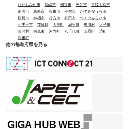
面の方とも大きな声で交流
ひたちなか市
鹿嶋市
潮来市
守谷市
常陸大宮市
できる児童が多くいます。
那珂市
筑西市
坂東市
稲敷市
かすみがうら市
今年もさらに英会話のスキ
桜川市
神栖市
行方市
鉾田市
つくばみらい市
ルを伸ばしていくことを期
小美玉市
茨城町
大洗町
城里町
東海村
大子町
待しています。
美浦村
阿見町
河内町
八千代町
五霞町
境町
利根町
他の都道府県を見る