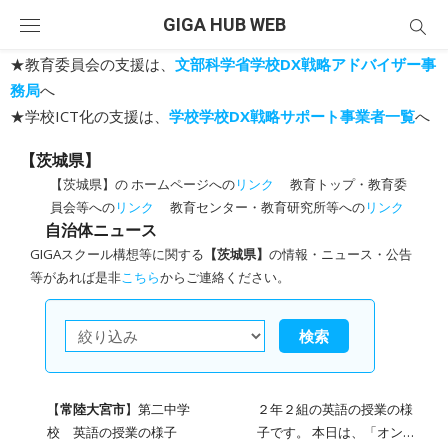
Skip
GIGA HUB WEB
to
content
★教育委員会の支援は、
文部科学省学校DX戦略アドバイザー事
務局
へ
★学校ICT化の支援は、
学校学校DX戦略サポート事業者一覧
へ
【茨城県】
【茨城県】の ホームページへの
リンク
教育トップ・教育委
員会等への
リンク
教育センター・教育研究所等への
リンク
自治体ニュース
GIGAスクール構想等に関する
【茨城県】
の情報・ニュース・公告
等があれば是非
こちら
からご連絡ください。
検索
【
常陸大宮市
】第二中学
２年２組の英語の授業の様
校 英語の授業の様子
子です。 本日は、「オンラ