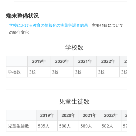
する質疑が掲載されていま
す（18ページ～21ペー
端末整備状況
ジ)。
学校における教育の情報化の実態等調査結果
主要項目について
の経年変化
学校数
2019年
2020年
2021年
2022年
2023
学校数
3校
3校
3校
3校
3校
児童生徒数
2019年
2020年
2021年
2022年
202
児童生徒数
585人
588人
589人
582人
579人