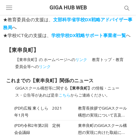
Skip
GIGA HUB WEB
to
content
★教育委員会の支援は、
文部科学省学校DX戦略アドバイザー事
務局
へ
★学校ICT化の支援は、
学校学校DX戦略サポート事業者一覧
へ
【東串良町】
【東串良町】の ホームページへの
リンク
教育トップ・教育
委員会等への
リンク
これまでの【東串良町】関係のニュース
GIGAスクール構想等に関する
【東串良町】
の情報・ニュー
ス・公告等があれば是非
こちら
からご連絡ください。
(PDF)広報 東くしら 2021
教育長挨拶でGIGAスクール
年1月号
構想の実現について言及さ
れています（4ページ）。
(PDF)令和2年第2回 定例
東串良町のGIGAスクール構
会会議録
想の実現に向けた取組に関