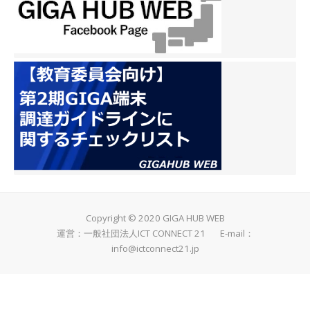
ェクターを共有して使って
いましたが、教材を投映す
るに当たって設置に時間を
要したり、限られた台数の
ため使いたい時に使えなか
ったりという課題がありま
した。据え置きのAll in
One Meeting Boardを全教
室に整備したことで、これ
らの課題が解消されまし
た。また本校では電子黒板
と呼んでいますが、このAll
in One Meeting Boardはも
ともとオフィスの会議で使
Copyright © 2020 GIGA HUB WEB
われているミーティングボ
運営：一般社団法人ICT CONNECT 21 E-mail：
ードです。ビジネス向けに
info@ictconnect21.jp
設計されている製品を学校
で使うという点に面白さを
感じましたし、Windows