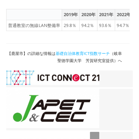
されているほか、教員には
指導者用のiPadが整備され
2019年
2020年
2021年
2022年
2
ている。勤怠管理ツール
や、教員間の伝達が行える
普通教室の無線LAN整備率
29.8％
94.2％
93.6％
94.7％
9
チャットツールなども導入
されており、校務のICT化
も進められている。 こう
したICT整備の中で、特に
【鹿屋市】の詳細な情報は
基礎自治体教育ICT指数サーチ
（岐阜
特長的といえるのが大型提
聖徳学園大学 芳賀研究室提供）へ
示装置の整備だ。鹿屋中央
高校ではMAXHUBのミーテ
ィングボード「All in One
Meeting Board」シリーズ
を特別教室を含めた全ての
教室に導入している。前田
氏は「3〜4年ほどかけて段
階的に整備を進め、現在は
約30台を運用しています。
本校ではもともと大型提示
装置として2〜3台のプロジ