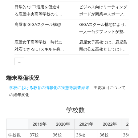
ち、日頃の学校生活などで
を行いました。令和7年
日常的なICT活用を促進す
ビジネス向けミーティング
得た気づき、将来の夢、社
度 未来を切り拓く！新時
る鹿屋中央高等学校のミー
ボードが商業やスポーツの
会問題に対する自身の考え
代に対応した資質・能力育
ティングボード
学びにも効果を発揮する 鹿
など、多岐にわたるテーマ
鹿屋市 GIGAスクール構想
GIGAスクール構想により、
成推進事業「令和の日本型
児島県の大隅半島の中央に
で熱弁を振るいました。
一人一台タブレットが整備
学校教育推進支援プログラ
位置する鹿屋市にある前田
予選を勝ち抜いただけあっ
され、現在、小中学校とも
ム」に係る研究授業として
鹿屋女子高等学校 時代に
鹿屋女子高校では、鹿児島
学園 鹿屋中央高等学校（以
て、今年度の弁論内容も訴
に、ほぼ全ての教科でタブ
行われました。 研究内容は
対応できるICTスキルを身
県の公立高校としてはトッ
下、鹿屋中央高校）。同校
求力や共感を生む力作ばか
レットを活用した授業が行
・外国語でコミュニケーシ
に付ける
プクラスのICT教育環境を
は1968年に鹿屋商業高等
りで、客席であるの生徒た
われております。 公立学校
ョンを図る資質・能力の育
→
整備し、その環境を活用し
学校として創立した私立学
ちも真剣な眼差しで深く聞
情報機器整備費事業に係る
成、特に4技能5領域のう
た教育を目指しています。
校だ。その後、1983年に
き入っている様子が見て取
各種計画の策定・公表
ち、書くこと・話すこと
端末整備状況
そして、高度情報社会やグ
現在の鹿屋中央高校に校名
れました。 評価は、審査
GIGA第2期における1人1台
［やり取り］、話すこと
ローバル社会において欠か
を変更している。同校では
員として生徒代表８名、教
学校における教育の情報化の実態等調査結果
主要項目について
端末の更新について、国の
［発表］の発信力の育成 ・
せないICT教育を推進し、
人間科学科という一つの科
員８名により採点し、後
の経年変化
公立学校情報機器整備事業
生成Aiなどを含むICTを効果
情報機器を正しく活用し、
の中に六つのコースを設置
日、最優秀賞１名、優秀賞
補助金の活用にあたり、
的に活用し、主体的かつ自
これからの社会で活躍でき
しており、それぞれ特色あ
２名を選出します。 最後
学校数
「GIGAスクール構想加速化
律的に学習に取り組もうと
る人材を育成します。
る学びを実践している。そ
に教頭が講評を行い、それ
基金管理運営要領」及び
する資質の涵養 の２点でし
の学びを支えているICT環
ぞれの弁士の良かった点な
「公立学校情報機器整備事
2019年
2020年
2021年
た。
2022年
2023
境を見ていこう。 六つの多
どについて触れ、弁士とし
業に係る各種計画の策定要
様なコースで学ぶ 鹿屋中
学校数
37校
36校
36校
ての活動をねぎらうことで
36校
36校
領」に基づき各種計画を策