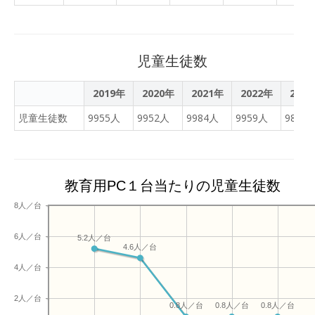
央高校が設置する六つのコ
した。 生徒たちが言葉を
定しましたので、次のとお
ースでは、それぞれ特色の
通じて自分を表現し、聴講
り公表します。 公立学校情
ある学びが行われている。
する側も他者の多様な価値
報機器事業に係る各種計画
医学部や薬学部、歯学部へ
観に触れる、素晴らしい大
児童生徒数
策定 端末整備・更新計画
の合格を目指す「文理コー
会でした。
（PDF：88KB） ネットワ
ス」、国公立大学進学を目
2019年
2020年
2021年
2022年
202
ーク整備計画（PDF：
指す「進学コース」のほ
42KB） 校務DX計画
児童生徒数
9955人
9952人
9984人
9959人
9883
か、学業とスポーツを両立
（PDF：114KB） 1人1台端
する「体育コース」、会計
末の利活用に係る計画
やITのスペシャリストを目
（PDF：93KB）
指す「教養コース」、卒業
教育用PC１台当たりの児童生徒数
と同時に調理師免許の取得
を目指す「調理コース」
8人／台
「食物コース」など学ぶ内
容は実に多彩だ。鹿屋中央
6人／台
5.2人／台
4.6人／台
高校 副理事長 前田 悠氏は
「もともと本校は商業高校
4人／台
を前身としていますので、
教養コースではITパスポー
2人／台
0.8人／台
0.8人／台
0.8人／台