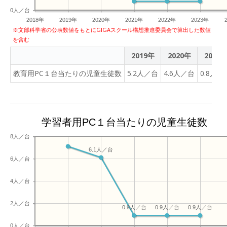
ト試験や日商簿記検定など
0人／台
の資格取得を目指す商業教
2018年
2019年
2020年
2021年
2022年
2023年
育に力を入れています。ま
※文部科学省の公表数値をもとにGIGAスクール構想推進委員会で算出した数値
た調理コースや食物コース
を含む
では、大隅地域で唯一卒業
2019年
2020年
2021
と同時に調理師免許の資格
が取得できます。調理師免
教育用PC１台当たりの児童生徒数
5.2人／台
4.6人／台
0.8人／
許というのは国家資格のた
め、本来であれば実地経験
などいくつかの要件が存在
しますが、本校ではそれら
学習者用PC１台当たりの児童生徒数
の要件を3年間のカリキュ
8人／台
ラムの中で実施していま
6.1人／台
す」と語る。なお、調理コ
6人／台
ースは男子生徒が、食物コ
ースは女子生徒が在籍して
4人／台
いるが、カリキュラムに違
いはないという。 このよ
2人／台
0.9人／台
0.9人／台
0.9人／台
うなさまざまなコースを設
置し、多様な生徒が学ぶ鹿
0人／台