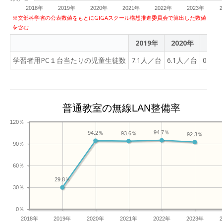
屋中央高校でICT環境を導
2018年
2019年
2020年
2021年
2022年
2023年
入する契機となったのはコ
※文部科学省の公表数値をもとにGIGAスクール構想推進委員会で算出した数値
を含む
ロナ禍だった。感染症拡大
防止のため全国一斉休校と
2019年
2020年
202
なった当時、まだ鹿屋中央
学習者用PC１台当たりの児童生徒数
7.1人／台
6.1人／台
0.9
高校ではICTの環境整備が
進んでおらず、休校期間中
の生徒への課題はプリント
を配布することで対応して
普通教室の無線LAN整備率
いたという。「その光景
に、本校のICT化の遅れを
120％
痛感しました。私は当時、
94.7％
94.2％
93.6％
92.3％
まだ副事務長でしたが、し
90％
っかりとコストをかけて
ICT化を進めていくべく、
60％
学校全体で取り組むことを
29.8％
決めました」と前田氏は当
30％
時を振り返る。 現在の鹿
0％
屋中央高校にはWi-Fiが完備
2018年
2019年
2020年
2021年
2022年
2023年