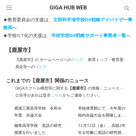
Skip
GIGA HUB WEB
to
content
★教育委員会の支援は、
文部科学省学校DX戦略アドバイザー事
務局
へ
★学校ICT化の支援は、
学校学校DX戦略サポート事業者一覧
へ
【鹿屋市】
【鹿屋市】の ホームページへの
リンク
教育トップ・教育委
員会等への
リンク
これまでの【鹿屋市】関係のニュース
GIGAスクール構想等に関する
【鹿屋市】
の情報・ニュース・
公告等があれば是非
こちら
からご連絡ください。
鹿屋工業高等学校 令和８
本校体育館にて、今年度の
年度 弁論大会
校内弁論大会を開催しまし
た。 予選を勝ち抜いた代
楠隼高等学校 英語の研究
12月12日（金）、高校2年
表生徒５名がステージに立
授業を行いました
生を対象に英語の研究授業