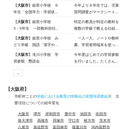
て」
ついて、調べてきました。
【
大阪市
】姫里小学校 ６
今年より６年生では、児童
そろそろ仕上げの段階で
年生「全国学力・学習状況
質問調査がマークシートや
す。作製したポスターを使
調査 児童質問調査」
記述式ではなく、学習者用
【
大阪市
】姫里小学校
特定の教員が特定の教科を
って、効果的に発表できる
端末によるオンラインで、
5・6年生 一部教科担任制
複数の学級で教える仕組み
よう、練習を始めました。
画面上の選択肢をクリック
の実施
は、近年の教育現場におい
学級の仲間やお家の方に分
【
大阪市
】姫里小学校 み
一人一人、ノートや教科
したり、キーボードで文字
て、教員の負担軽減と教育
かりやすく伝えられるよ
どり学級 国語「漢字やか
書、学習者用端末を使って
を入力したりする回に変わ
の質向上の両面から非常に
う、修正しながら仕上げて
たかなの練習、文づくり」
学習を進めています。鉛筆
りました。 来年度から教
【
大阪市
】滝川小学校 学
今年度はじめての学習参観
注目されています。本校で
いきます。
で文字を書くことが困難で
科の調査も、CBT化（コン
習参観・懇談会
を行いました。たくさんの
は、５・６年生で理科・音
は、漢字やかたかなの形を
ピュータ使用型調査）され
保護者のみなさまに来校い
楽の専科教員による授業だ
とらえたり正しい書き順を
ます。音声を聞いて答える
→
ただき、子どもたちもとて
けでなく、英語・家庭科・
身につけたりすることにス
問題（英語のリスニングな
もにこやかな表情でがんば
図画工作科で各学年の学級
トレスがかかります。こん
ど）や、動画や図形を動か
っていました。参観授業の
担任が受け持って授業を進
【大阪府】
な時は学習者端末で一画一
して考える問題など、紙で
あとは、PTA決算総会、学
めています。教育の質の向
市町村ごとの
学校における教育の情報化の実態等調査結果
主
画を指でなぞって（動かし
は難しかった表現が可能に
級懇談会と続きました。担
上・多面的な評価・教員の
要項目についての経年変化
て）いくことからが有効で
なります。また、オンライ
任から新しいクラスのよう
教材研究の効率化・より
す。
ンで回答データを送るた
大阪市
堺市
岸和田市
豊中市
池田市
吹田市
すを伝え、出席の保護者の
「チーム」としての学年運
め、採点や集計にかかる時
泉大津市
高槻市
貝塚市
守口市
枚方市
茨木市
方からおうちでのようすを
営などで効果的です。
間が大幅に短縮されます。
八尾市
泉佐野市
富田林市
寝屋川市
河内長野市
交流しました。ありがとう