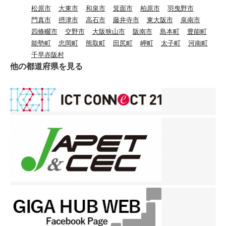
これにより、結果をより早
松原市
大東市
和泉市
箕面市
柏原市
羽曳野市
ございました。
く学習指導に活かせるよう
門真市
摂津市
高石市
藤井寺市
東大阪市
泉南市
になります。 子どもたち
四條畷市
交野市
大阪狭山市
阪南市
島本町
豊能町
が、スムーズに調査に参加
能勢町
忠岡町
熊取町
田尻町
岬町
太子町
河南町
できるよう、多様な問題形
千早赤阪村
式に慣れるよう、学習者用
他の都道府県を見る
端末の操作やタイピングス
キルの向上を図っていく必
要があります。