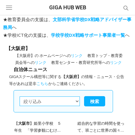
Skip
GIGA HUB WEB
to
content
★教育委員会の支援は、
文部科学省学校DX戦略アドバイザー事
務局
へ
★学校ICT化の支援は、
学校学校DX戦略サポート事業者一覧
へ
【大阪府】
【大阪府】の ホームページへの
リンク
教育トップ・教育委
員会等への
リンク
教育センター・教育研究所等への
リンク
自治体ニュース
GIGAスクール構想等に関する
【大阪府】
の情報・ニュース・公告
等があれば是非
こちら
からご連絡ください。
検索
【
大阪市
】姫里小学校 ５
総合的な学習の時間を使っ
年生 「学習参観にむけ
て、班ごとに世界の国々に