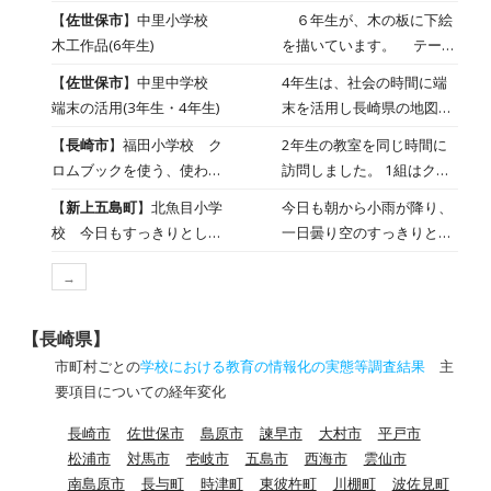
に集中できないのでは…と
【
佐世保市
】中里小学校
６年生が、木の板に下絵
心配しましたが、それぞれ
木工作品(6年生)
を描いています。 テープ
学習の仕方を工夫して楽し
カッターを作るそうです。
【
佐世保市
】中里中学校
4年生は、社会の時間に端
く学んでいます。 元気い
思い思いのデザインを考え
端末の活用(3年生・4年生)
末を活用し長崎県の地図か
っぱい歌っているクラス、
ていました。
ら地形の特徴を捉えていま
社会での学びをクイズにし
【
長崎市
】福田小学校 ク
2年生の教室を同じ時間に
した。 3年生は、理科の
てプレゼンを作成している
ロムブックを使う、使わな
訪問しました。 1組はクロ
時間に生き物探しをして、
クラス、グループでの話し
い授業
ムブックを使って、学習の
【
新上五島町
】北魚目小学
今日も朝から小雨が降り、
見つけた生き物を画像にと
合いをしているクラス。意
おさらいをしていました。
校 今日もすっきりとしな
一日曇り空のすっきりとし
り、紹介するそうです。
欲をもって学習している中
一人一人取り組んでいる問
いお天気でした
ないお天気となりました。
視覚情報を活用しながら学
里っ子でした。
題は違っていました。 一方
→
昨日から降り続いている雨
びを進めていました。
２組は、スーホの白い馬の
の影響もあり、運動場は濡
学習が終わり、あらためて
れて使えず、お昼休みは、
【長崎県】
心に残っている場面を紹介
体育館で遊びました。もう
市町村ごとの
学校における教育の情報化の実態等調査結果
主
し合っていました。その
すぐ、運動会の練習も始ま
要項目についての経年変化
後、学習全体について自身
ります。早く、晴れてほし
の振り返りをノートにしっ
長崎市
佐世保市
島原市
諫早市
大村市
平戸市
いと思います。 １、２年生
かり書き込んでいました。
松浦市
対馬市
壱岐市
五島市
西海市
雲仙市
の図工の様子です。今日
クロムブックは使っていま
南島原市
長与町
時津町
東彼杵町
川棚町
波佐見町
は、遠足の時の楽しい思い