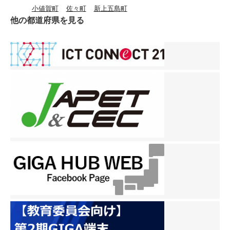
せん。 授業をする担任は、
小値賀町
佐々町
新上五島町
出を、クレヨンを使って絵
その時間のねらいに応じ
他の都道府県を見る
に表していました。 ３、４
て、クロムブックを使うの
年生の理科の様子です。３
か使わないのかを判断して
年生は、「ひまわり」や
います。 「ICT機器を適切
「ホウセンカ」の種の観察
に使用すること」こそが子
をしていました。４年生
どもたちの学びに最も大事
は、晴れと曇りの時の気温
だと考えています。
の違いを学習していまし
た。 ５、６年生の様子で
す。今日は授業参観の続き
に取り組んだり、学力テス
トに取り組んだりしていま
した。