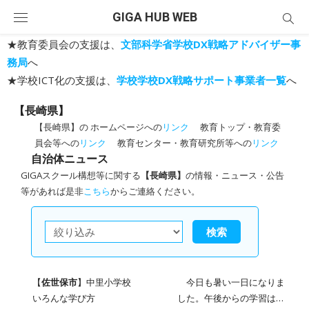
Skip
GIGA HUB WEB
to
content
★教育委員会の支援は、
文部科学省学校DX戦略アドバイザー事
務局
へ
★学校ICT化の支援は、
学校学校DX戦略サポート事業者一覧
へ
【長崎県】
【長崎県】の ホームページへの
リンク
教育トップ・教育委
員会等への
リンク
教育センター・教育研究所等への
リンク
自治体ニュース
GIGAスクール構想等に関する
【長崎県】
の情報・ニュース・公告
等があれば是非
こちら
からご連絡ください。
検索
【
佐世保市
】中里小学校
今日も暑い一日になりま
いろんな学び方
した。午後からの学習は特