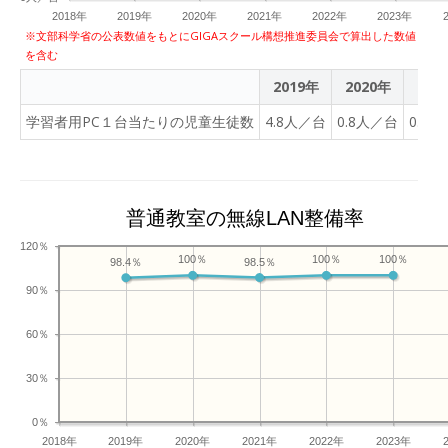
2018年
2019年
2020年
2021年
2022年
2023年
※文部科学省の公表数値をもとにGIGAスクール構想推進委員会で算出した数値
を含む
2019年
2020年
202
学習者用PC１台当たりの児童生徒数
4.8人／台
0.8人／台
0.8
普通教室の無線LAN整備率
120％
100％
100％
100％
98.5％
98.4％
90％
60％
30％
0％
2018年
2019年
2020年
2021年
2022年
2023年