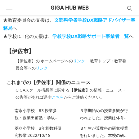
Skip
GIGA HUB WEB
to
content
★教育委員会の支援は、
文部科学省学校DX戦略アドバイザー事
務局
へ
★学校ICT化の支援は、
学校学校DX戦略サポート事業者一覧
へ
【伊佐市】
【伊佐市】の ホームページへの
リンク
教育トップ・教育委
員会等への
リンク
これまでの【伊佐市】関係のニュース
GIGAスクール構想等に関する
【伊佐市】
の情報・ニュース・
公告等があれば是非
こちら
からご連絡ください。
南永小学校 83 授業参
３学期始めの授業参観が行
観・親業出前塾・学級
われました。授業は体育
PTA2023年1月20日
「跳び箱あそび・運動」で
菱刈小学校 3年算数科研
３年生が算数科の研究授業
す。本校は、全学年で体育
究授業 2022/10/18
を行いました。本校の研修