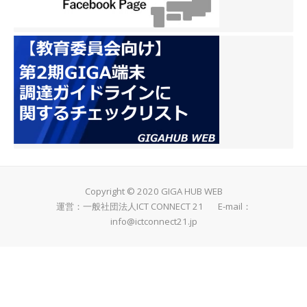
Copyright © 2020 GIGA HUB WEB
運営：一般社団法人ICT CONNECT 21 E-mail：
info@ictconnect21.jp