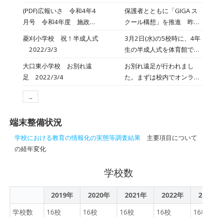
を実施しています。体育の
テーマは 「主体的・対話的
(PDF)広報いさ 令和4年4
保護者とともに「GIGA ス
授業参観を保護者に見てい
で深い学びのある授業づく
月号 令和4年度 施政方
クール構想」を推進 昨年
ただき、「跳び箱とべるよ
り～ユニバーサルデザ イン
針 P6 学校教育 P20
度から、家庭教育学級で、
うになってる。」と喜ぶ保
菱刈小学校 祝！半成人式
3月2日(水)の5校時に、4年
の考え方を生かして～」で
かがやく曽木小学校
「GIGA スクール構想」や
護者もいらっしゃいまし
2022/3/3
生の半成人式を体育館で開
す。今回の授業は、対話を
タブレット端末についての
た。子どもたちも保護者に
催しました。子供たちは順
中心とし た授業となってい
大口東小学校 お別れ遠
お別れ遠足が行われまし
学習を進めています。2 月
見られてて、いつもより張
番にステージに上がり、ロ
ました。「問い」を見いだ
足 2022/3/4
た。まずは校内でオンライ
16 日は、「タブレット端
り切っていました。
イロノートを使って自分の
す発問であったり「広げ
ンを使って各学年から６年
末の自宅への持ち帰り」の
将来の夢(職業)を発表。そ
る」学習過程の工夫、効果
→
生へ出し物がありました。
学習会でした。端末に事前
のあと、参加した自分の親
的なICTの活用を実践した
1年生は感謝の言葉とメダ
にダウンロードしたドリル
に感謝の手紙を読み、会場
授業となっていま した。子
端末整備状況
ル渡し。２年生はダンスの
問題に取り組む内容で、そ
は感動の気持ちでいっぱい
供たちが互いに話し合いな
披露。３年生は「おりく」
の手順や学習するドリル問
学校における教育の情報化の実態等調査結果
主要項目について
になりました。4年生の皆
がらトライアンドエラーを
でのメッセージとエールの
題を実際にやっていただき
の経年変化
さん、半成人式おめでと
粘り強く繰り返して課題解
披露。４年生はクイズの出
ました。令和 4 年度は、テ
う。自分の将来の夢に向か
決に向かう姿がありまし
題。５年生は１年間の６年
レビ会議による家庭教育学
学校数
ってがんばれ！！
た。授業が終わった後も、
生との思い出の紹介。そし
級に挑戦する予定です。
子供たちが学習のことにつ
て６年生は自分たちクイズ
2019年
2020年
2021年
いて担任に笑顔で話をして
2022年
2023
を出していました。
いる姿が印象的でした。
学校数
16校
16校
16校
16校
16校