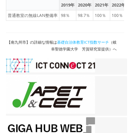
2019年
2020年
2021年
2022年
2
普通教室の無線LAN整備率
98％
98.7％
100％
100％
1
【南九州市】の詳細な情報は
基礎自治体教育ICT指数サーチ
（岐
阜聖徳学園大学 芳賀研究室提供）へ