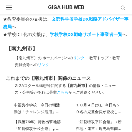
Skip
GIGA HUB WEB
to
content
★教育委員会の支援は、
文部科学省学校DX戦略アドバイザー事
務局
へ
★学校ICT化の支援は、
学校学校DX戦略サポート事業者一覧
へ
【南九州市】
【南九州市】の ホームページへの
リンク
教育トップ・教育
委員会等への
リンク
これまでの【南九州市】関係のニュース
GIGAスクール構想等に関する
【南九州市】
の情報・ニュー
ス・公告等があれば是非
こちら
からご連絡ください。
中福良小学校 今日の朝活
１０月４日(水)。今日も２
動は「チャレンジ活用」で
０名の児童全員が登校し，
す。2023/10/4
学校生活が始まりました。
【戦後76年】特攻出撃地跡
「知覧特攻平和会館」（所
今日の朝活動は，「チャレ
「知覧特攻平和会館」よ
在地・運営：鹿児島県南九