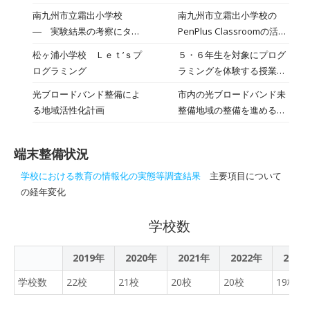
ンジ活用」です。１・２年
り、全国・世界の小学生に
州市）と、子ども向け「教
南九州市立霜出小学校
南九州市立霜出小学校の
生は，タブレットを使って
オンライン授業を生配信。
育×オンライン」の分野で
― 実験結果の考察にタブ
PenPlus Classroomの活用
「ミナミさんちのクイズ」
学芸員が「特攻」の解説と
は、日本最大級のプラット
レットを活用
事例をご紹介させて頂きま
に挑戦していました。ま
松ヶ浦小学校 Ｌｅｔ’ｓプ
５・６年生を対象にプログ
フォームである「キッズウ
す。
た，３・４年生は，国語の
ログラミング
ラミングを体験する授業を
ィークエンド」を運営する
漢字を使った問題や，単位
行いました。
キッズシーズ株式会社（本
光ブロードバンド整備によ
市内の光ブロードバンド未
換算についての問題に挑戦
社：東京都中央区、代表取
る地域活性化計画
整備地域の整備を進めるこ
しました。さらに，５・６
締役：三浦里江）は、全
とで、市内全域でいつで
年生は，社会科等で学習し
国・世界の小学生以上の子
も・誰もが情報通信技術
たことを生かして時事問題
どもを対象に、オンライン
端末整備状況
（ICT）の恩恵を受けられ
を熱く語り合うなど，それ
授業『【戦後76年】「知覧
るようになり、住民の利便
ぞれの子供たちの学習状況
学校における教育の情報化の実態等調査結果
主要項目について
特攻平和会館」から中継―
性の向上はもとより、住宅
等に合わせた取組を行いま
の経年変化
戦争を知ろう』を、8月20
団地などを活用した移住定
した。
日（金）17:30より共同開
住促進事業を推進すること
学校数
催します。受講は無料です
で、人口減少・少子高齢化
（「知覧特攻平和会館 応
に歯止めをかけようとする
2019年
2020年
2021年
2022年
2023
援チケット」の任意購入が
ものです。
可能）。
学校数
22校
21校
20校
20校
19校