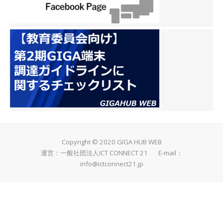
Copyright © 2020 GIGA HUB WEB
運営：一般社団法人ICT CONNECT 21 E-mail：
info@ictconnect21.jp