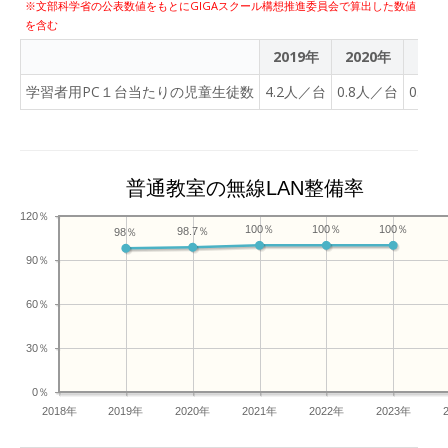
※文部科学省の公表数値をもとにGIGAスクール構想推進委員会で算出した数値
を含む
2019年
2020年
202
学習者用PC１台当たりの児童生徒数
4.2人／台
0.8人／台
0.8
普通教室の無線LAN整備率
120％
100％
100％
100％
98.7％
98％
90％
60％
30％
0％
2018年
2019年
2020年
2021年
2022年
2023年