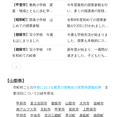
部会
参観」の日。 朝から子ども
【
甲斐市
】敷島小学校 家
今年度最初の授業参観を行
たちはどこかそわそわしな
庭・地域とともに歩む学校
い、多くの保護者の皆様に
がらも、「がんばるぞ」と
をめざして授業参観
ご来校いただきました。 校
【
昭和町
】西条小学校 は
令和8年度初めての授業参
いう気持ちが伝わってくる
内には温かな活気があふ
じめての授業参観
観が23日に行われました。
表情を見せていました。 各
れ、子どもたちが生き生き
それぞれの教室で国語や算
教室では、今年度最初の授
【
都留市
】宝小学校 今週
今週も学校生活が始まりま
と学ぶ姿をたくさん見てい
数などの授業を、多くの保
業参観として、国語や算数
もはじまりました
した。授業も本格的にスタ
ただく機会となりました。
護者の方に参観していただ
を中心に学習を行いまし
ートし、子どもたちが意欲
どの学級でも、担任が学ぶ
【
都留市
】宝小学校 1年
新年度が始まり、一週間が
きました。 1年生にとって
た。 自分の考えをしっかり
をもって学習に取り組める
楽しさを引き出す工夫を凝
生初めての給食
過ぎました。子どもたちは
ははじめての授業参観でド
と発表しようとする様子、
よう、先生たちは一人一人
らし、子どもたちは意欲的
新しい学年での生活にも少
キドキです。 緊張しながら
友達と意見を交流しながら
の様子に目を向けながら、
に学習に取り組んでいまし
→
しずつ慣れ、朝のあいさつ
も、がんばって授業に参加
考えを深めていく場面な
さまざまな工夫をこらして
た。担任と子どもたちのよ
や授業への取り組みから、
することができました。 他
ど、どの学級でも子どもた
授業を進めています。 休み
い関係の中で授業が進む様
前向きな気持ちが伝わって
のどの学年でも、新しい学
ちの生き生きとした姿が見
【山梨県】
時間には、校庭でボール遊
子とともに、多くの皆様に
きます。 月曜日には、１年
年・クラスになってはじめ
られました。 保護者の皆様
市町村ごとの
学校における教育の情報化の実態等調査結果
主
びをしたり、一輪車の練習
学校へ足を運んでいただい
生にとって初めての給食が
ての授業参加でしたが、 集
に見守られながらの授業
要項目についての経年変化
をしたり、友達と元気いっ
たことから、本校が保護
ありました。身支度の練習
中して授業を受ける姿がと
は、子どもたちにとって大
ぱい走り回ったりする姿が
者・地域に開かれた学校と
甲府市
富士吉田市
都留市
山梨市
大月市
韮崎市
をした後、６年生に手伝っ
ても素晴らしかったです。
きな励みとなったことと思
見られます。また、教室で
して歩んでいることも感じ
南アルプス市
北杜市
甲斐市
笛吹市
上野原市
てもらいながら配膳を行い
1学期、どの学年もいいス
います。 学校と家庭が連
は読書をしたり、おしゃべ
られる一日となりました。
甲州市
中央市
市川三郷町
早川町
身延町
南部町
ました。初めての給食に、
タートを切ることができた
携・協力していくことで、