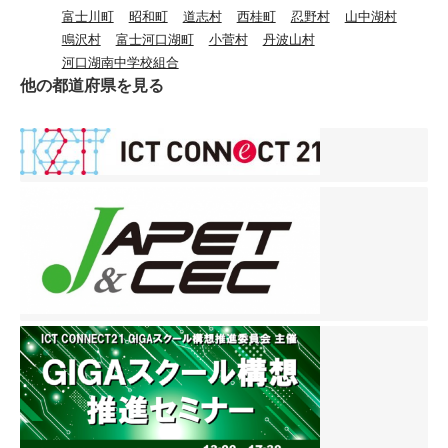
りを楽しんだりと、それぞ
多くの皆様に見守られ、学
富士川町
昭和町
道志村
西桂町
忍野村
山中湖村
１年生は嬉しそうな表情で
ことを、 保護者の方に見て
ともに子どもたちの成長を
れが思い思いの時間を過ご
校が温かくつながる授業参
鳴沢村
富士河口湖町
小菅村
丹波山村
食べていました。 同じく月
いただけるいい機会になり
支えていきたいと思いま
しています。笑顔あふれる
観となりました。いかがだ
河口湖南中学校組合
曜日の午後には、今年度初
ました。 この1年間、子ど
す。
子どもたちの様子に、学校
ったでしょうか。これから
他の都道府県を見る
めての委員会活動が行われ
も達の成長をともに感じら
全体が明るい雰囲気に包ま
も家庭や地域とともに、安
ました。保健体育委員会、
れることが楽しみです。
れています。 先週は個別懇
心して学べる開かれた楽し
環境・放送委員会、給食委
談があり、十分に掃除の時
い学校づくりを進めてまい
員会、図書委員会、執行部
間をとることができません
ります。
の５つの委員会に４年生か
でしたが、今週はそれぞれ
ら６年生が所属し、それぞ
が自分の分担に一生けん命
れ活動を進めていきます。
取り組む姿が見られまし
どの委員会でも６年生が中
た。学校をきれいにしよう
心となり、一年間の活動計
と進んで掃除に取り組む子
画を立てました。 休み時間
どもたちの姿は、とても素
には、校庭で元気いっぱい
晴らしいです。 今週も、学
に遊ぶ子どもたちの姿が見
習や学校生活を通して、子
られます。学年をこえて関
どもたちの成長がたくさん
わる様子もあり、学校全体
見られることを楽しみにし
が明るく、温かな雰囲気に
ています。
包まれています。