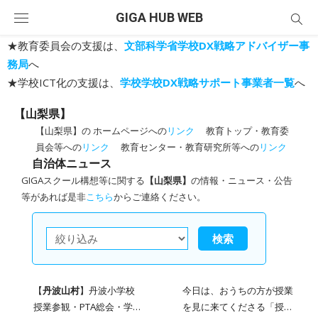
Skip
GIGA HUB WEB
to
content
★教育委員会の支援は、
文部科学省学校DX戦略アドバイザー事
務局
へ
★学校ICT化の支援は、
学校学校DX戦略サポート事業者一覧
へ
【山梨県】
【山梨県】の ホームページへの
リンク
教育トップ・教育委
員会等への
リンク
教育センター・教育研究所等への
リンク
自治体ニュース
GIGAスクール構想等に関する
【山梨県】
の情報・ニュース・公告
等があれば是非
こちら
からご連絡ください。
検索
【
丹波山村
】丹波小学校
今日は、おうちの方が授業
授業参観・PTA総会・学年
を見に来てくださる「授業