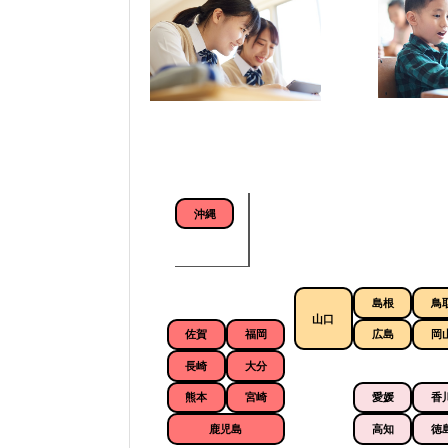
沖縄
島根
鳥
山口
佐賀
福岡
広島
岡
長崎
大分
熊本
宮崎
愛媛
香
鹿児島
高知
徳