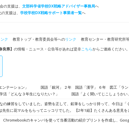
会の支援は、
文部科学省学校DX戦略アドバイザー事務局
へ
T化の支援は、
学校学校DX戦略サポート事業者一覧
へ
リンク
教育トップ・教育委員会等への
リンク
教育センター・教育研究所等
奈良県】
の情報・ニュース・公告等があれば是非
こちら
からご連絡ください
 国語「漢字」 ６年 図工「ランドセル描き」 国語
復習」 国語「なりきって書こう」 １年 合同体育「整列・走る練習」
がなの練習をしていました。姿勢を正して、鉛筆をしっかり持って、今日は「
もらってニッコリでした。 【2年1組】たくさんある意見をどのようにまとめれば見
数の時間に考えていました。意見ごとに丸を付けてグラフのように数えていき
ルームにアッ