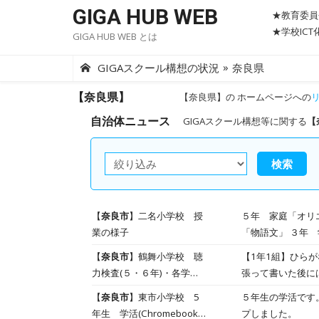
Skip
GIGA HUB WEB
★教育委員
to
★学校IC
GIGA HUB WEB とは
content
»
GIGAスクール構想の状況
奈良県
【奈良県】
【奈良県】の ホームページへの
自治体ニュース
GIGAスクール構想等に関する
【
検索
【
奈良市
】二名小学校 授
５年 家庭「オリエンテーション」 国語「銀河」 ２年
業の様子
「物語文」 ３年 学活「どんな３年生になりたい？」 国語「よく聞いてじこしょうかい」」 ４年 国語「漢字の
【
奈良市
】鶴舞小学校 聴
【1年1組】ひら
力検査(５・６年)・各学年
張って書いた後には先生に花マルを
の様子
やすいのか？ 算
【
奈良市
】東市小学校 5
５年生の学活です。 Chromebookのキャンバを使って当番活動の紹介プリントを作成し、Googleのクラス
一目瞭然ですね。 【3年1組】書写の授業がスタートしました。今日は使い方の学習です。硯や墨汁など、決まった置き
年生 学活(Chromebook
プしました。