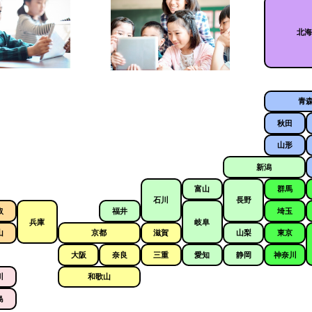
北
青
秋田
山形
新潟
富山
群馬
石川
長野
取
福井
埼玉
兵庫
岐阜
山
京都
滋賀
山梨
東京
大阪
奈良
三重
愛知
静岡
神奈川
川
和歌山
島