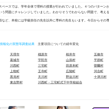
た片付ける方法があるんですね。 【4年2組】億・兆の単位について学んでいました。
スペースでは、学年全体で理科の授業が行われていました。４つのパターン
「Qubena（キュビナ）」（AI教材）を使います。学びを深める一助となっています
いう問題にチャレンジしていました。わかりそうでわからない問題で、考え
れました。左右それぞれ高低の音が聞こえるか？ 聞こえることはとても大切
ていました。物が燃えるには何が必要か？ 実験結果を振
語など、本校には学級担任の先生以外に専科の先生もいます。今日からその
共有していました。
情報化の実態等調査結果
主要項目についての経年変化
天理市
橿原市
桜井市
五條市
葛城市
宇陀市
山添村
平群町
川西町
三宅町
田原本町
曽爾村
上牧町
王寺町
広陵町
河合町
黒滝村
天川村
野迫川村
十津川村
東吉野村
川西町・三宅町式下中学校組合