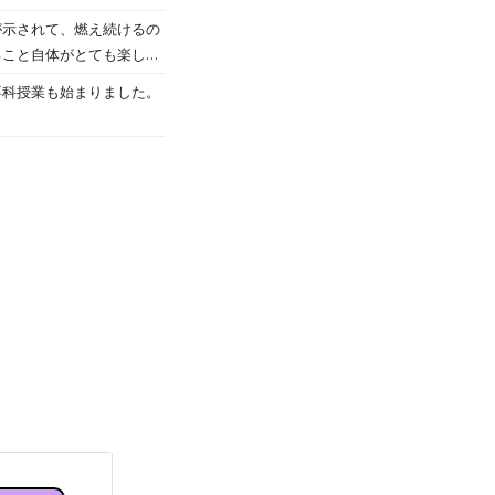
が示されて、燃え続けるの
。 【5年2組】
ること自体がとても楽しか
ですが、聞くこと・聴くこ
専科授業も始まりました。