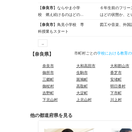
場所があるんですね。筆も決まっ
で当番活動)
【
奈良市
】ならやま小学
６年生前のフリー
学習の振り返りとして
校 燃え続けるのはどの状
はどの状態か、と
聴力検査が実施さ
態？【6年生】
ったです。
とも大切にしていきたいですね。 【6年2組】理科の実験を行っ
【
奈良市
】鳥見小学校 専
図工や音楽、外国
り返り、みんなで
科授業もスタート
→
市町村ごとの
学校における教育の
【奈良県】
奈良市
大和高田市
大和郡山市
御所市
生駒市
香芝市
三郷町
斑鳩町
安堵町
御杖村
高取町
明日香村
吉野町
大淀町
下市町
下北山村
上北山村
川上村
他の都道府県を見る