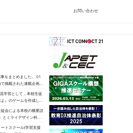
お問い合わせ
まとめました。 01
内で掲載された連載企画で
聞き、写真や文章を工夫し
，交流学習として，本校生徒
ぷよ』のゲームを作成しよ
点などを本校の生徒達と一
生徒会による本校の概要説
）とミライデザイン科と
中央高校の体験入学はどう
ノートスクール(学習支援