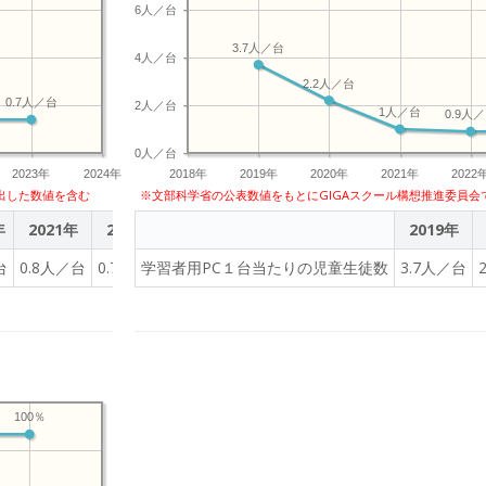
6人／台
3.7人／台
4人／台
2.2人／台
0.7人／台
2人／台
1人／台
0.9人
0人／台
2023年
2024年
2018年
2019年
2020年
2021年
2022
出した数値を含む
※文部科学省の公表数値をもとにGIGAスクール構想推進委員会
年
2021年
2022年
2023年
2019年
台
0.8人／台
0.7人／台
学習者用PC１台当たりの児童生徒数
0.7人／台
3.7人／台
100％