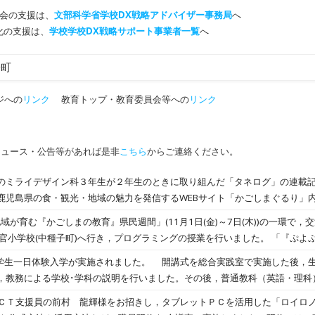
会の支援は、
文部科学省学校DX戦略アドバイザー事務局
へ
T化の支援は、
学校学校DX戦略サポート事業者一覧
へ
子町
ジへの
リンク
教育トップ・教育委員会等への
リンク
ニュース・公告等があれば是非
こちら
からご連絡ください。
のミライデザイン科３年生が２年生のときに取り組んだ「タネログ」の連載記事を
鹿児島県の食・観光・地域の魅力を発信するWEBサイト「かごしまぐるり」
年間にわたり、種子島の歴史、食、自然、文化、地域で活動する方々に話を
「地域が育む『かごしまの教育』県民週間」(11月1日(金)～7日(木))の一環で
点で発信してきました。 掲載された全12本の記事がこちらです。※以下のリンク
納官小学校(中種子町)へ行き，プログラミングの授業を行いました。 「『ぷよ
かごしまぐるり」へ移動します。 １ 〖タネログ〗女殿様・松寿院（しょうじゅいん）
マで，簡単なプログラミングの変更やゲーム作成に関わってくる様々な問題
 中学生一日体験入学が実施されました。 開講式を総合実践室で実施した後，
ったすごい女性の物語〜 ２ 〖タネログ〗～種子島の大地で始まる新たな挑戦～ ３
深めながら楽しく授業を進めて行きました。
，教務による学校･学科の説明を行いました。その後，普通教科（英語・理科
元の食文化〜地元の農作物を使った料理やスイーツ～ ４ 〖タネログ〗～種子島の民話・民謡
授業や，施設見学，部活動見学を実施しました。 中学生の皆さん，種子島
) ＩＣＴ支援員の前村 龍輝様をお招きし，タブレットＰＣを活用した「ロイロ
４月，多くの生徒さんが入学してくることをお待ちしています。