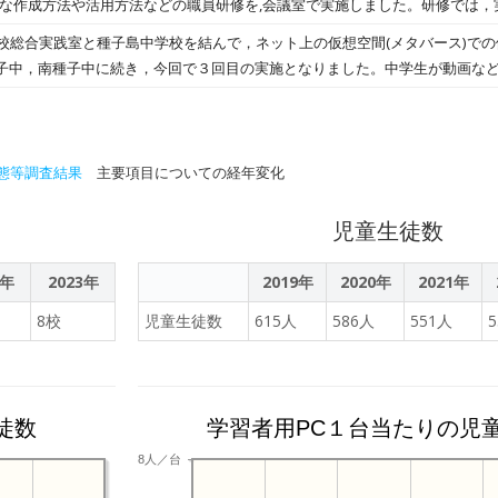
的な作成方法や活用方法などの職員研修を,会議室で実施しました。研修では，
校生が描く「未知との出会い」と2050年の企
操作し，写真や動画を入れたカードを作りながら，活用の仕方を学びました。
 本校総合実践室と種子島中学校を結んで，ネット上の仮想空間(メタバース)で
充実に努めたいと思います。お忙しい中，講師を務めていただき，誠にあり
子中，南種子中に続き，今回で３回目の実施となりました。中学生が動画な
ネログ〗地域に寄り添うあたたかい場所 ― NPO法人えんの取り組み
バーチャルタレント みなみちゃん」との交流など，楽しくメタバースの世界
ぐるり」を運営する株式会社オービジョン代表取締役の大薗順士様から、連
て発見する機会になったのではないか」というお言葉をいただきました。ま
態等調査結果
緒に活動できたことを大変うれしく思っていること、そして感謝の気持ちを
主要項目についての経年変化
「タネログ」の連載に取り組むミライデザイン科２年生に向けて、ブログの
お話しいただきました。 03 説明の中では、昨年度のタネログの中で特に読まれた
児童生徒数
ガシマン、松寿院、コーヒーに関する記事が紹介されました。また、取材や
で調べただけでは分からない「そこでしか聞けない話」が入り、読者にとっ
2年
2023年
2019年
2020年
2021年
には、説明で終わるのではなく自分の感想を入れること、内
8校
児童生徒数
615人
586人
551人
選ぶこと、他の商品や人を下げる表現を避けることなど、情報発信を行うう
連載にも、ぜひご期待ください。
徒数
学習者用PC１台当たりの児
8人／台