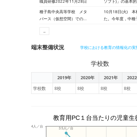
職員研修2022年11月28日
ソフト)」の基本
辺が届けるこだわりケーキ～ ９ 〖タネログ〗種子島宇宙芸術祭2025：高
タブレットPCを
種子島中央高等学校 メタ
10月18日(火)
業物語 10 〖タネログ〗大阪万博で発表！SDGs QUEST最優秀賞―種子島中央高校の観光×防災プロジェクト 11 〖タネロ
して，学習活動の
バース（仮想空間）での体
た。今年度，中種
グ〗宇宙と自然が交差する島・種子島へ！ 12 〖タ
験入学【種子島中学校】
トとして「MBC
５月、「かごしま
→
2022年10月18日
ただきました。 02 大薗様からは、「初めての記事制作で大変なことも多かったと思う」「取材や記事作成を通して、
地域の魅力を改め
端末整備状況
学校における教育の情報化の実
生徒の皆さんと一
また後日、今年度
さ、難しさ、面白さなどについても
学校数
記事として、タネ
記事には、ネット
2019年
2020年
2021年
202
すいことも教えていただきました。 さらに、記事を書く際
学校数
8校
8校
8校
8校
容が伝わる写真を
ても学びました。 昨年度の取組を引き継ぎ、今年度の２年生も、地域の魅力を自分たちの視点で見つけ、発信していく
予定です。今後の
教育用PC１台当たりの児童生
4人／台
3.5人／台