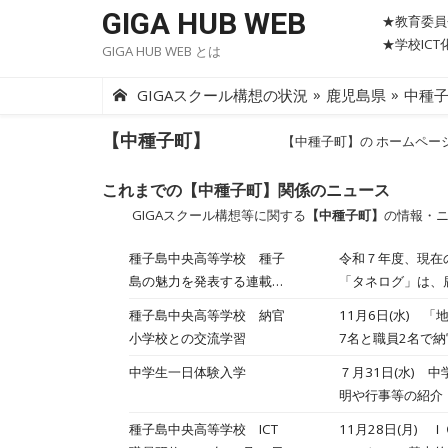
Skip
GIGA HUB WEB
★教育委員
to
★学校IC
GIGA HUB WEB とは
content
»
»
GIGAスクール構想の状況
鹿児島県
中種
【中種子町】
【中種子町】の ホームペー
これまでの【中種子町】関係のニュース
GIGAスクール構想等に関する
【中種子町】
の情報・
種子島中央高等学校 種子
令和７年度、現在
島の魅力を発表する連載企
「タネログ」は、
画「タネろぐ」まとめ(令和
す。生徒は、約半
種子島中央高等学校 納官
11月6日(水) 
7年度)
ながら、種子島の魅力を高校生の視
小学校との交流学習
7名と職員2名で
をクリックすると、外部サイト「
う！」というテー
中学生一日体験入学
７月31日(水)
って知ってる？〜幕末の種子島を守
緒に考え，親睦を
明や行事等の紹介
〖タネログ〗～農作物と地
情報処理科の体験
～ ５ 〖タネログ〗～種子島の海の環境と海洋保護～ ６ 〖タネログ〗～種子島のご当地ヒーロー・離島閃隊タネガシマン
種子島中央高等学校 ICT
11月28日(月
でしたか？来年の
誕生秘話～ ７ 〖タネログ〗種子島の海と自然を満喫！アウトドア体験ガイド「BLUEPEACE」 ８ 〖タネログ〗～菓子処渡