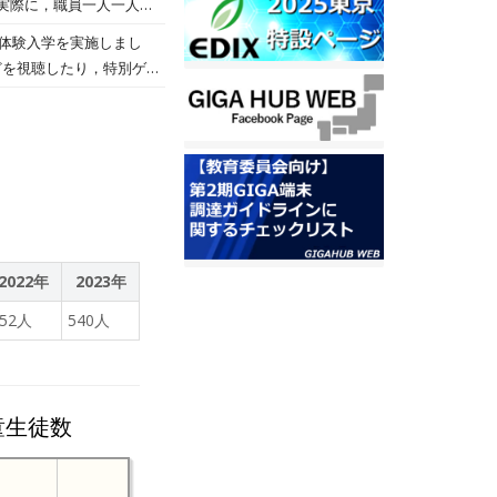
実際に，職員一人一人が
学んだことを授業等で活用
の体験入学を実施しまし
がとうございました。
どを視聴したり，特別ゲス
を体験していました。
載全体について総評をい
た、今回の連載を通して、
伝えていただきました。
書き方や情報発信の大切
インタビューをして書いた
て価値のある記事になりや
2022年
2023年
552人
540人
えで大切なポイントについ
童生徒数