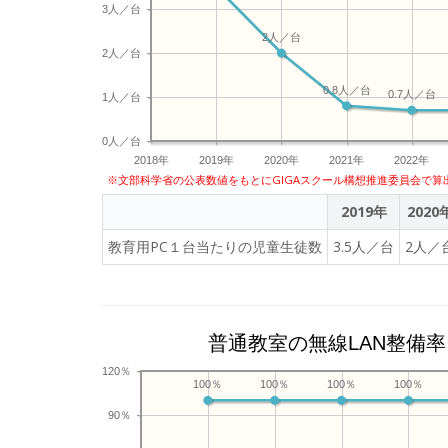
3人／台
2人／台
2人／台
0.8人／台
0.7人／台
1人／台
0人／台
2018年
2019年
2020年
2021年
2022年
※文部科学省の公表数値をもとにGIGAスクール構想推進委員会で算
2019年
2020
教育用PC１台当たりの児童生徒数
3.5人／台
2人／
普通教室の無線LAN整備率
120％
100％
100％
100％
100％
90％