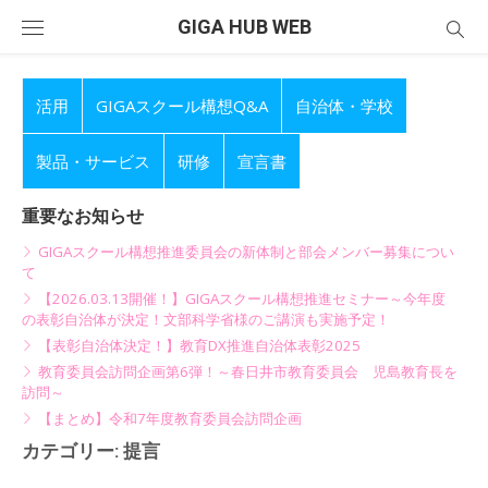
Skip
GIGA HUB WEB
to
content
活用
GIGAスクール構想Q&A
自治体・学校
製品・サービス
研修
宣言書
重要なお知らせ
GIGAスクール構想推進委員会の新体制と部会メンバー募集につい
て
【2026.03.13開催！】GIGAスクール構想推進セミナー～今年度
の表彰自治体が決定！文部科学省様のご講演も実施予定！
【表彰自治体決定！】教育DX推進自治体表彰2025
教育委員会訪問企画第6弾！～春日井市教育委員会 児島教育長を
訪問～
【まとめ】令和7年度教育委員会訪問企画
カテゴリー:
提言