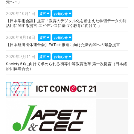
先へ～」
Posted
2020年10月1日
提言
お知らせ
on
【日本学術会議】提言「教育のデジタル化を踏まえた学習データの利
活用に関する提言-エビデンスに基づく教育に向けて-」
Posted
2020年9月18日
提言
お知らせ
on
【日本経済団体連合会】EdTech推進に向けた新内閣への緊急提言
Posted
2020年7月11日
提言
お知らせ
on
Society 5.0に向けて求められる初等中等教育改革 第一次提言（日本経
済団体連合会）