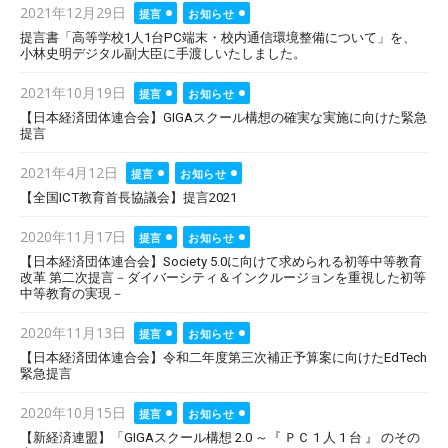
Posted
2021年12月29日
提言
お知らせ
on
提言書「高等学校1人1台PC端末・校内通信環境整備について」を、
小林史明デジタル副大臣に手渡しいたしました。
Posted
2021年10月19日
提言
お知らせ
on
【日本経済団体連合会】GIGAスクール構想の確実な実施に向けた緊急
提言
Posted
2021年4月12日
提言
お知らせ
on
【全国ICT教育首長協議会】提言2021
Posted
2020年11月17日
提言
お知らせ
on
【日本経済団体連合会】Society 5.0に向けて求められる初等中等教育
改革 第二次提言－ダイバーシティ＆インクルージョンを重視した初等
中等教育の実現－
Posted
2020年11月13日
提言
お知らせ
on
【日本経済団体連合会】令和二年度第三次補正予算案に向けたEdTech
緊急提言
Posted
2020年10月15日
提言
お知らせ
on
【新経済連盟】「GIGAスクール構想 2.0 ～『 ＰＣ 1 人 1 台 』 のその