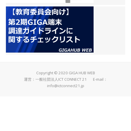
Copyright © 2020 GIGA HUB WEB
運営：一般社団法人ICT CONNECT 21 E-mail：
info@ictconnect21.jp