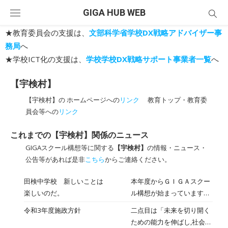
Skip
GIGA HUB WEB
to
content
★教育委員会の支援は、
文部科学省学校DX戦略アドバイザー事
務局
へ
★学校ICT化の支援は、
学校学校DX戦略サポート事業者一覧
へ
【宇検村】
【宇検村】の ホームページへの
リンク
教育トップ・教育委
員会等への
リンク
これまでの【宇検村】関係のニュース
GIGAスクール構想等に関する
【宇検村】
の情報・ニュース・
公告等があれば是非
こちら
からご連絡ください。
田検中学校 新しいことは
本年度からＧＩＧＡスクー
楽しいのだ。
ル構想が始まっています。
本校も一人一台タブレット
令和3年度施政方針
二点目は「未来を切り開く
端末を使える環境になりま
ための能力を伸ばし,社会で