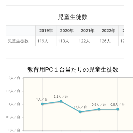
複式・少人数指導,GIGAス
クール構想による「児童生
徒一人,1台端末」整備によ
児童生徒数
る情報活用能力などの向上
を図ってまいります。
2019年
2020年
2021年
2022年
202
児童生徒数
119人
113人
122人
126人
129人
教育用PC１台当たりの児童生徒数
2人／台
1.5人／台
1.1人／台
1人／台
1人／台
0.8人／台
0.8人／台
0.7人／台
0.5人／台
0人／台