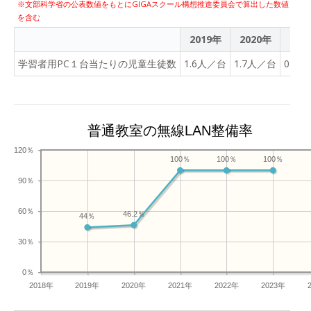
※文部科学省の公表数値をもとにGIGAスクール構想推進委員会で算出した数値
を含む
2019年
2020年
202
学習者用PC１台当たりの児童生徒数
1.6人／台
1.7人／台
0.8
普通教室の無線LAN整備率
120％
100％
100％
100％
90％
60％
46.2％
44％
30％
0％
2018年
2019年
2020年
2021年
2022年
2023年