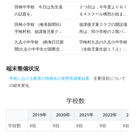
した。本日は３年生の授業
自立する力を育む教育の推
田検中学校 今日は先生達
２つ目は，今年度よりＧＩ
でタブレットを使ってみま
進」です。本村の児童生徒
の話題を。
ＧＡスクール構想が始まっ
した。
の学力は,昨年度の小学5年
ているのは，周知の通りで
田検小学校 (奄美新聞社)
放課後児童クラブの開設場
生,中学1・2年生を対象と
す。それにともなって，今
宇検村初、放課後児童クラ
所は、同小学校の２階パソ
した鹿児島学習定着度調査
年度からＩＣＴ支援員の方
ブ開設
コン室（約60平方㍍）。国
の結果においては,概ね県平
久志小中学校 (南海日日新
宇検村久志の久志小中学校
が来校されます。今日，来
が進めるギガスクール構想
均以上を達成している状況
聞)久志小中学生が国際交
（全校児童生徒１７人）が
校されました。ＰＣででき
により使用されなくなった
であります。ただし,中学校
流 日米中がオンラインで
１６日、日本と中国とサイ
ることがどんどん増えてい
ため改修した。開設時間
では全教科県平均以上であ
パンの３カ国・１２カ所を
る印象を受けました。授業
は、授業のある平日は下校
ったのに対し,小学校では県
端末整備状況
リアルタイムでつなぐオン
におけるタブレットの利活
時刻～午後６時まで。夏休
平均に達していない教科が
ライン交流会「ジュニア・
用だけではなく，校務効率
学校における教育の情報化の実態等調査結果
主要項目について
みなど長期休暇中は、平日
ありました。また,児童生徒
グローバル・フォーラム」
化（業務改善）のために
の経年変化
午前８時～午後６時まで利
により個人差があることや,
（同実行委主催）に参加し
も，支援員の方からたくさ
用可能（弁当持参）。平日
思考力・判断力・表現力等
た。共通テーマを「ウィ
んのことを学ぼうと思いま
学校数
の利用料は月額５千円で、
の向上の課題もあります。
ズ・コロナ」と設定し、英
す。
８月のみ１万円の設定。
その解決を目指すために,村
語でコロナ禍の現状を報告
2019年
2020年
2021年
2022年
2023
教育研究会による各種教職
しあった。
員研修会や校内研修会の充
学校数
8校
8校
8校
8校
8校
実及び個人に応じた指導や