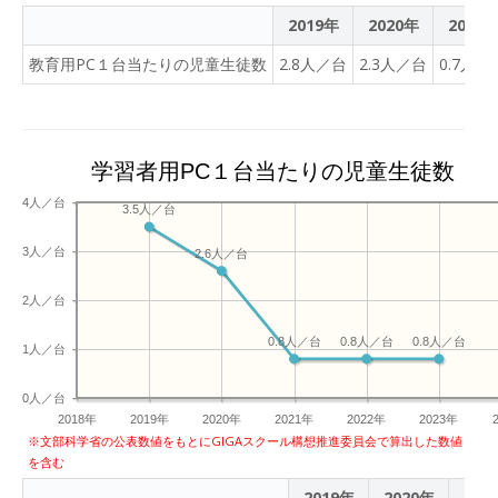
2019年
2020年
2021
教育用PC１台当たりの児童生徒数
2.8人／台
2.3人／台
0.7人／
学習者用PC１台当たりの児童生徒数
4人／台
3.5人／台
3人／台
2.6人／台
2人／台
0.8人／台
0.8人／台
0.8人／台
1人／台
0人／台
2018年
2019年
2020年
2021年
2022年
2023年
※文部科学省の公表数値をもとにGIGAスクール構想推進委員会で算出した数値
を含む
2019年
2020年
202