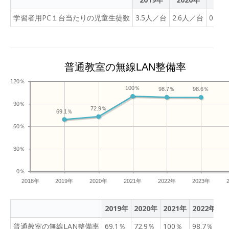
学習者用PC１台当たりの児童生徒数
3.5人／台
2.6人／台
0.8
普通教室の無線LAN整備率
120％
100％
98.7％
98.6％
90％
72.9％
69.1％
60％
30％
0％
2018年
2019年
2020年
2021年
2022年
2023年
2019年
2020年
2021年
2022年
2
普通教室の無線LAN整備率
69.1％
72.9％
100％
98.7％
9