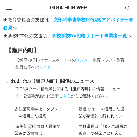
Skip
GIGA HUB WEB
to
content
★教育委員会の支援は、
文部科学省学校DX戦略アドバイザー事
務局
へ
★学校ICT化の支援は、
学校学校DX戦略サポート事業者一覧
へ
【瀬戸内町】
【瀬戸内町】の ホームページへの
リンク
教育トップ・教育
委員会等への
リンク
これまでの【瀬戸内町】関係のニュース
GIGAスクール構想等に関する
【瀬戸内町】
の情報・ニュー
ス・公告等があれば是非
こちら
からご連絡ください。
古仁屋高等学校 タブレッ
最近ではICTを活用した授
トを活用した授業
業が積極的に行われていま
すが，本校でもタブレット
(奄美新聞社)コロナ対策で
向野議長は「10人の議員の
を使った授業が実施されて
緊急要望書提出
総意。交付金に盛り込んで