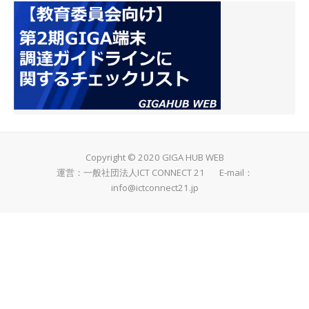
Copyright © 2020 GIGA HUB WEB
運営：一般社団法人ICT CONNECT 21 E-mail：
info@ictconnect21.jp