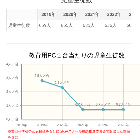
ごろ、同サイトで生放送
し、全国各地の小学生らが
2019年
2020年
2021年
2022年
202
アクセスした。
児童生徒数
659人
665人
625人
636人
603人
教育用PC１台当たりの児童生徒数
4人／台
2.8人／台
3人／台
2.3人／台
2人／台
0.7人／台
0.7人／台
0.7人／台
1人／台
0人／台
2018年
2019年
2020年
2021年
2022年
2023年
※文部科学省の公表数値をもとにGIGAスクール構想推進委員会で算出した数値
を含む