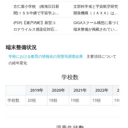
います。写真は，2年生の
ほしいのでこの時期に要望
古仁屋小学校 (南海日日新
文部科学省と宇宙航空研究
探究コースの「生物基礎」
した」と語り、鎌田町長は
聞)ＩＳＳ中継で宇宙学ぶ
開発機構（ＪＡＸＡ）は６
の授業です。生徒たちは先
「学習の確保については、
古仁屋小児童らも視聴 文
日、国際宇宙ステーション
生から出される課題を時間
(PDF)【瀬戸内町】新型コ
GIGAスクール構想に基づく
一人１台タブレットでオン
科省・ＪＡＸＡ主催
（ＩＳＳ）から中継放送す
以内に手早く解答していき
ロナウイルス感染症対応地
端末整備が掲載されていま
ライン学習できるようにな
る特別講座を動画投稿サイ
ます。先生も生徒がどこが
方創生臨時交付金実施計画
す。
っているが、各家庭のWi-Fi
ト・ユーチューブで配信し
理解できて，どこがまだ不
（第２次提出分まで）～Ｒ
環境の整備を含めて行って
た。瀬戸内町の古仁屋小学
十分なのか授業中にきめ細
端末整備状況
2.12.18現在～
いく。県から国に申請を上
校（鶴田和仁校長、児童２
かく把握することができま
げる予定。役場内で検討し
学校における教育の情報化の実態等調査結果
主要項目について
９７人）では、児童と保護
す。
ていく」と答えた。
の経年変化
者ら約３０人が視聴。無重
力ならではの生活や現象な
学校数
どを実験も交えて学び、宇
宙を身近に感じた。文科省
2019年
2020年
2021年
2022年
2023
のＧＩＧＡスクール構想で
学校に配備された通信機器
学校数
20校
18校
19校
19校
19校
（タブレット端末）を活用
し、遠く離れた宇宙飛行士
から学ぶ教育活動。ＩＳＳ
と中継をつないだ午後６時
児童生徒数