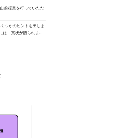
の出前授業を行っていただ
いくつかのヒントを出しま
には、賞状が贈られま
解の本がある場所に素早く
した。 高千帆小学校では
す！学校でも声をかけていま
と思います。
町
海道