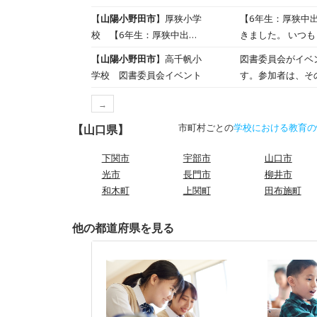
年 社会科)
学んだことをしっ
【
山陽小野田市
】厚狭小学
【6年生：厚狭中
校 【6年生：厚狭中出前
きました。 いつ
授業！！】【6年生：厚狭
【
山陽小野田市
】高千帆小
図書委員会がイベ
中出前授業！！】など
学校 図書委員会イベント
す。参加者は、そ
す。 問題は難し
→
移動することがで
年間30000冊の
市町村ごとの
学校における教育の
【山口県】
すが、高学年にな
下関市
宇部市
山口市
光市
長門市
柳井市
和木町
上関町
田布施町
他の都道府県を見る