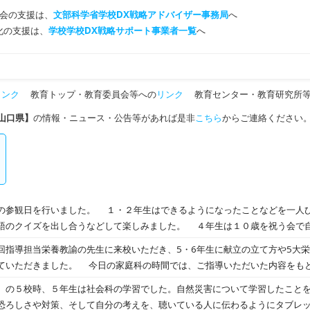
会の支援は、
文部科学省学校DX戦略アドバイザー事務局
へ
T化の支援は、
学校学校DX戦略サポート事業者一覧
へ
リンク
教育トップ・教育委員会等への
リンク
教育センター・教育研究所等
山口県】
の情報・ニュース・公告等があれば是非
こちら
からご連絡ください
の参観日を行いました。 １・２年生はできるようになったことなどを一人
のクイズを出し合うなどして楽しみました。 ４年生は１０歳を祝う会で
を歌いました。 ５年生は社会の災害について友だちと関わり合いながら学
回指導担当栄養教諭の先生に来校いただき、5・6年生に献立の立て方や5大
した。 どの学年も一生懸命活動していたと思います。見応えたっぷりの授
ていただきました。 今日の家庭科の時間では、ご指導いただいた内容をも
長したなと感じる授業でした。 たくさんの保護者の方に来校していただき
問題点について話し合いました。栄養バランスを考えた食事にこれからも心
の５校時、５年生は社会科の学習でした。自然災害について学習したことを
りがとうございました。
恐ろしさや対策、そして自分の考えを、聴いている人に伝わるようにタブレ