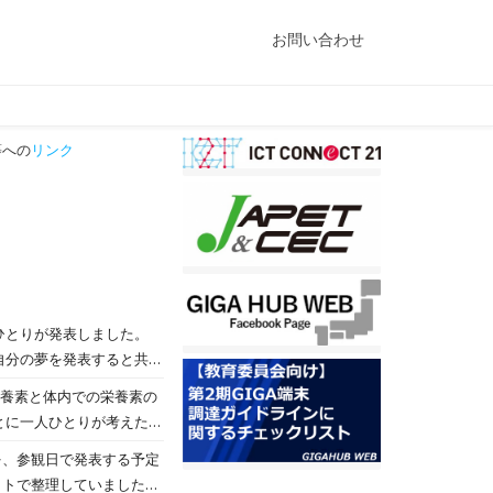
お問い合わせ
への
リンク
。
ひとりが発表しました。
自分の夢を発表すると共
びました。 ６年生は自
栄養素と体内での栄養素の
業でした。 ４月当初に
とに一人ひとりが考えた献
、子どもたちもうれしかっ
がけてほしいと思います。
、参観日で発表する予定
ットで整理していました。