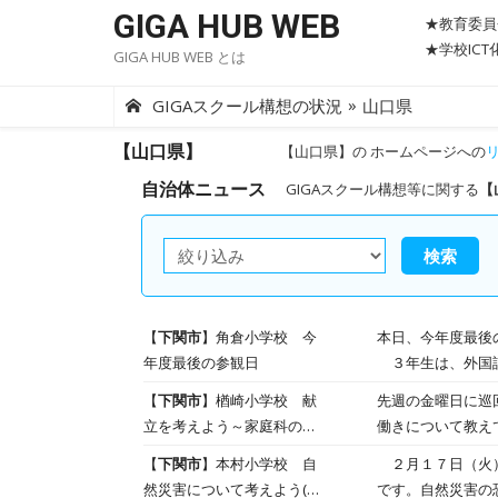
Skip
GIGA HUB WEB
★教育委員
to
★学校IC
GIGA HUB WEB とは
content
»
GIGAスクール構想の状況
山口県
【山口県】
【山口県】の ホームページへの
自治体ニュース
GIGAスクール構想等に関する
【
検索
【
下関市
】角倉小学校 今
本日、今年度最後
年度最後の参観日
３年生は、外国語
に、よびかけや歌
【
下関市
】楢崎小学校 献
先週の金曜日に巡
分の夢を発表しま
立を考えよう～家庭科の学
働きについて教え
比べ、どの子も成
習の様子～
立のよいところや
【
下関市
】本村小学校 自
２月１７日（火）
たと思います。あ
然災害について考えよう(5
です。自然災害の