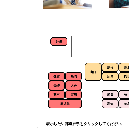
沖縄
島根
鳥
山口
佐賀
福岡
広島
岡
長崎
大分
熊本
宮崎
愛媛
香
鹿児島
高知
徳
表示したい都道府県をクリックしてください。