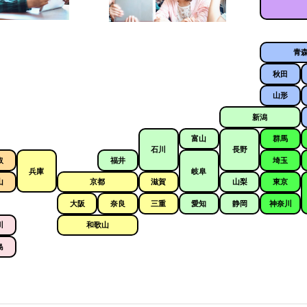
青
秋田
山形
新潟
富山
群馬
石川
長野
取
福井
埼玉
兵庫
岐阜
山
京都
滋賀
山梨
東京
大阪
奈良
三重
愛知
静岡
神奈川
川
和歌山
島