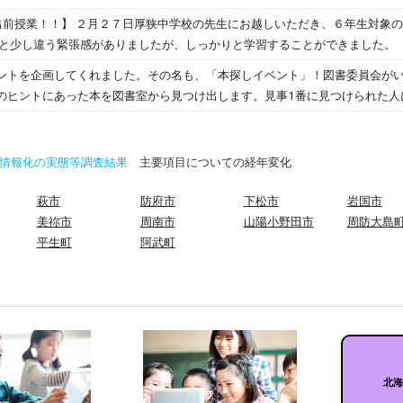
かりと伝えてほしいと思います。
出前授業！！】 ２月２７日厚狭中学校の先生にお越しいただき、６年生対象
もと少し違う緊張感がありましたが、しっかりと学習することができました。
ントを企画してくれました。その名も、「本探しイベント」！図書委員会が
のヒントにあった本を図書室から見つけ出します。見事1番に見つけられた人
かったですが、日頃から図書室で本を借りている子はすぐにピンときて、正
きていました。本を好きになるきっかけになる素敵なイベントだなと思いま
貸出冊数を目標に、本に親しむ活動を数多く行っています。今、27000冊で
情報化の実態等調査結果
主要項目についての経年変化
るにつれて本離れが進む傾向にあります。本に親しむ習慣をつけてほしいな
萩市
防府市
下松市
岩国市
美祢市
周南市
山陽小野田市
周防大島
平生町
阿武町
北