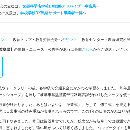
会の支援は、
文部科学省学校DX戦略アドバイザー事務局
へ
T化の支援は、
学校学校DX戦略サポート事業者一覧
へ
リンク
教育トップ・教育委員会等への
リンク
教育センター・教育研究所等
岐阜県】
の情報・ニュース・公告等があれば是非
こちら
からご連絡ください
ウォークラリーの後、各学級で交通安全にかかわる学習をしました。 昨年度行われました「華陽校区
ークショップ」を通して岐阜市基盤整備部道路建設課が作成したマップを使
安全にかかわる映像を見たり、交通安全クイズを行ったりして、交通安全に
行事が終わりました。あとはいよいよ「卒業式」、そして「修了式」を迎えるのみ
局は日常生活の積み重ねが表現されるものです。この1年の日頃のがんばりが
いねい」に過ごしていきたいものです。 最近は雨が多かったのですが、室内でも楽しそ
た雨もやみました。昨日は皆既月食でしたが、残念ながら岐阜市では観測できま
ましたが、強い風がふいて肌寒く感じました。 ハッピータイムも風が強く吹いていました