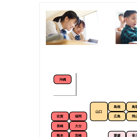
沖縄
島根
鳥
山口
佐賀
福岡
広島
岡
長崎
大分
熊本
宮崎
愛媛
香