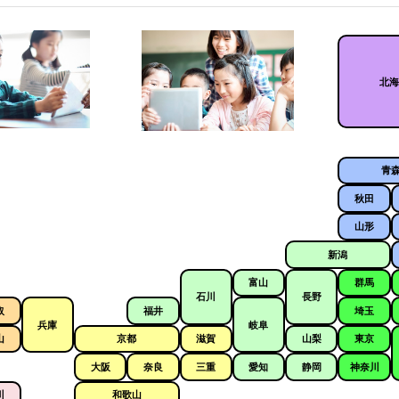
北
青
秋田
山形
新潟
富山
群馬
石川
長野
取
福井
埼玉
兵庫
岐阜
山
京都
滋賀
山梨
東京
大阪
奈良
三重
愛知
静岡
神奈川
川
和歌山