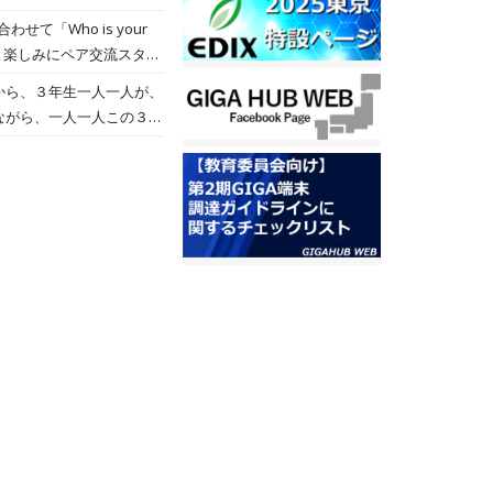
「Who is your
おじいちゃんを紹介してい
く、相手の目を見て、イラ
て頷いたり、英語でリアク
、大事にしたいことをメモ
がとう。３月末までわずか
伝わりましたね！
している姿に憧れて３年生
司令塔となれるよう応援し