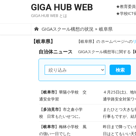
Skip
GIGA HUB WEB
★教育委員
to
★学校IC
GIGA HUB WEB とは
content
»
GIGAスクール構想の状況
岐阜県
【岐阜県】
【岐阜県】の ホームページへの
自治体ニュース
GIGAスクール構想等に関する
【
検索
【
岐阜市
】華陽小学校 交
４月25日(土)、地域
通安全学習
通学路安全対策ワ
確認したり、交通
【
多治見市
】市之倉小学
またひとつ大きな
ました。 あわせて、午後に行われる引き渡し訓練の際に行うロイロノートを使った自宅到着確認訓練のやり方についても
校 日常もたいせつに。
行事もですが、結
学びました。
う、この３月を「楽しく」「て
【
岐阜市
】梅林小学校 風
昨日まで降ってい
う。 もちろん授業もがんばっています！ 合奏、ずいぶん上手になりました 算数の立体の勉強中。難しいかなぁ。 こちら
の強い一日でした
日はとてもいい天気に恵まれ