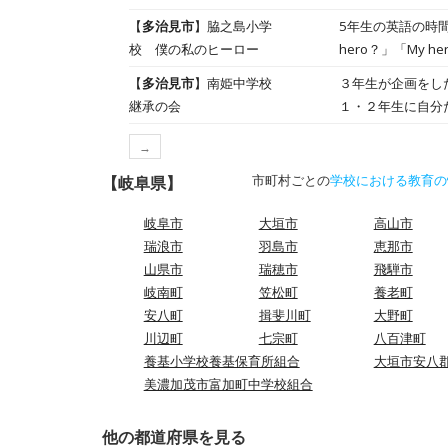
は一生懸命に作文作りをしているな〜と思
が、元気に外で遊ぶ姿が見られました。 先生と大縄で
【
多治見市
】脇之島小学
5年生の英語の時間
た。おもしろそう！ こちらでは、ロープを滑り降りるの乗り物を作っているようで、いろんな飾り付けをがん
る３年生。ラインサッカーが始まります。 １年生は
校 僕の私のヒーロー
hero？」「My hero is〜」の表現を確認していました。さて、みんなの憧れの人はだれかな？と楽しみにペ
した。滑らす日が
きそうか考え、交流していました。 ２年生はカッターナイフ
ト。好きなスポー
【
多治見市
】南姫中学校
３年生が企画をした継承の会が行われました。
にも支援していただきました。ありが
る子もいました。
継承の会
１・２年生に自分たちが感じ
使うようです。どんな作品になるのか楽
ストや写真を駆使
間の自分自身を見
ん、１年間全校の
ションを取ること
→
していました。 
ですが、最後までみんながハッ
は６年生が登場で
市町村ごとの
学校における教育の
【岐阜県】
から始めました。
ています。
岐阜市
大垣市
高山市
瑞浪市
羽島市
恵那市
山県市
瑞穂市
飛騨市
岐南町
笠松町
養老町
安八町
揖斐川町
大野町
川辺町
七宗町
八百津町
養基小学校養基保育所組合
大垣市安八
美濃加茂市富加町中学校組合
他の都道府県を見る