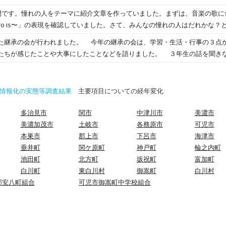
ったら、 この「地図」を元に自分でいろんな発想をして、物語を作っていまし
遊ぶ姿も見られました。 寒さに負けず体育で元気にサッカーをす
です。憧れの人をテーマに紹介文章を作っていました。まずは、音楽の歌に合わせて
ばっていま
、入学してくる１年生がハッピーな気持ちで生活できるように何がで
ア交流スター
楽しみですね！
が正しく使えるように練習していました。ボランティアの方
ツ選手や俳優さんなど有名人を紹介する子、身近な家族であるお姉ちゃんや
 今年の継承の会は、学習・生活・行事の３点から、３年生一人一人が、
とうございました。 ４年生も図工で校舎内のあちこちを撮影していました。素材に
よりよく伝わるように、どんなところがステキなのかを文章にするだけでな
たことや大事にしたことなどを語りました。 ３年生の話を聞きながら、一人一人この３年
しみですね。 今日は最後の委員会で振り返りを行いました。５、６年生みなさ
しながら相手に伝えることができていました。聴く子も、話す人の方を向い
つめ語る姿に成長を感じました。また、話を聞く１・２年生は、真剣に聞き
生活がよくなるために何ができるか考えて取り組むことができました。あり
ができていました。みんな話し上手、聞き上手だったので、魅力がばっちり
この関係が、とっても温かいなぁと感じた会でした。
ピーになるように頑張ってくださいね。 今日から「うめっこキラリ！」が再開です。今日
す。バスケットボールをがんばっています。お姉さんがバスケットボールを
情報化の実態等調査結果
主要項目についての経年変化
ポイントガードとして、ドリブルなどの練習をがんばっています。ゲームの
 卒業まであと１１日。
多治見市
関市
中津川市
美濃市
美濃加茂市
土岐市
各務原市
可児市
本巣市
郡上市
下呂市
海津市
垂井町
関ケ原町
神戸町
輪之内町
池田町
北方町
坂祝町
富加町
白川町
東白川村
御嵩町
白川村
郡安八町組合
可児市御嵩町中学校組合