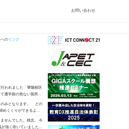
お問い合わせ
への
リンク
。
って通学路の危ない箇所を
ついての知識と意識を高め
となります。 どの
締めくくりができるよ
せんでした。残念。 今