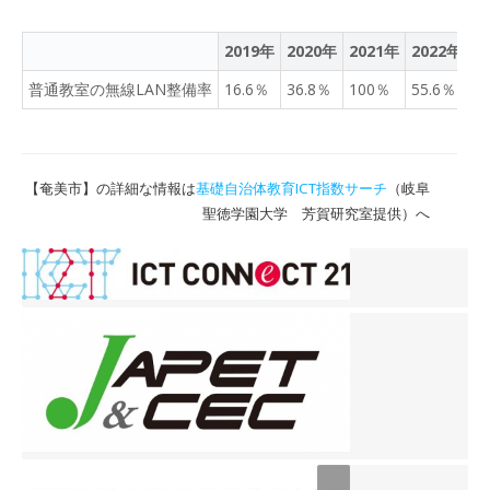
2019年
2020年
2021年
2022年
2
普通教室の無線LAN整備率
16.6％
36.8％
100％
55.6％
9
【奄美市】の詳細な情報は
基礎自治体教育ICT指数サーチ
（岐阜
聖徳学園大学 芳賀研究室提供）へ