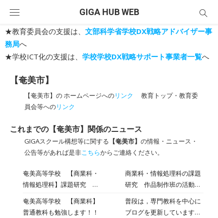
Skip
GIGA HUB WEB
to
content
★教育委員会の支援は、
文部科学省学校DX戦略アドバイザー事
務局
へ
★学校ICT化の支援は、
学校学校DX戦略サポート事業者一覧
へ
【奄美市】
【奄美市】の ホームページへの
リンク
教育トップ・教育委
員会等への
リンク
これまでの【奄美市】関係のニュース
GIGAスクール構想等に関する
【奄美市】
の情報・ニュース・
公告等があれば是非
こちら
からご連絡ください。
奄美高等学校 【商業科・
商業科・情報処理科の課題
情報処理科】課題研究 作
研究 作品制作班の活動を
品制作
紹介します！ 作品制作班で
奄美高等学校 【商業科】
普段は，専門教科を中心に
は、「動画・静止画の利用
普通教科も勉強します！！
ブログを更新しています