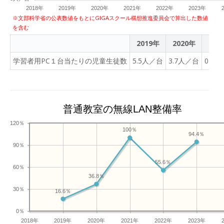
2018年
2019年
2020年
2021年
2022年
2023年
※文部科学省の公表数値をもとにGIGAスクール構想推進委員会で算出した数値
を含む
2019年
2020年
202
学習者用PC１台当たりの児童生徒数
5.5人／台
3.7人／台
0.8
普通教室の無線LAN整備率
120％
100％
94.4％
90％
55.6％
60％
36.8％
30％
16.6％
0％
2018年
2019年
2020年
2021年
2022年
2023年