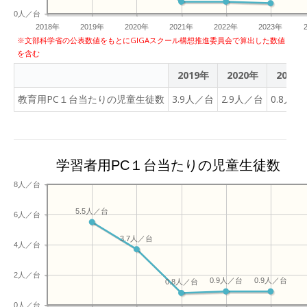
0人／台
2018年
2019年
2020年
2021年
2022年
2023年
※文部科学省の公表数値をもとにGIGAスクール構想推進委員会で算出した数値
を含む
2019年
2020年
2021
教育用PC１台当たりの児童生徒数
3.9人／台
2.9人／台
0.8人／
学習者用PC１台当たりの児童生徒数
8人／台
5.5人／台
6人／台
3.7人／台
4人／台
2人／台
0.9人／台
0.9人／台
0.8人／台
0人／台