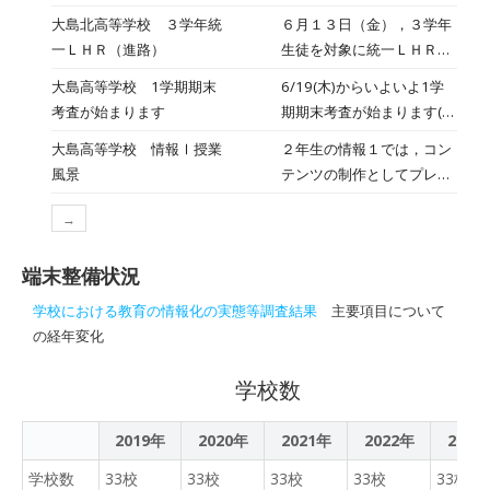
例、効果について考え、ク
が， 月曜から金曜まで（６
大島北高等学校 ３学年統
６月１３日（金），３学年
ライアントの 希望に応える
時間授業）の３０時間で ３
一ＬＨＲ（進路）
生徒を対象に統一ＬＨＲが
作品を制作できるように取
分の２程度は，国語，数
実施されました。 進学希
り組む」を目的に活動して
大島高等学校 1学期期末
6/19(木)からいよいよ1学
学，英語などの普通教科の
望・就職希望それぞれの進
います。 １学期は、学校の
考査が始まります
期期末考査が始まります(土
授業があります。 本日は，
路希望に対し，今後のスケ
紹介動画制作から行いま
日を挟んで24日まで)。1年
商業科２年生の地理総合の
大島高等学校 情報Ⅰ授業
２年生の情報１では，コン
ジュールや手続きの確認を
す。今日から本格的にスタ
生にとっては初の定期考査
授業です。 領域について，
風景
テンツの制作としてプレゼ
行いました。 ６月末の期末
ートです。 まずは、撮影の
になります。放課後の教室
大型モニターやタブレット
ンテーションを学びまし
考査を終えると，進路活動
許可を取りにいきました
では友達と教え合う姿が多
等を活用して勉強しまし
→
た。今回の授業は，１人１
が本格的に始まります。自
が・・・教室の入口で、も
く見られます。長丁場です
た。
人作ってきたプレゼンテー
身の進路実現を達成するた
じもじして いる２人を発
が，計画的に勉強し，しっ
端末整備状況
ションを発表する時間で
め真剣に取り組んでいまし
見！！ 先生から「どんな動
かりと4日間乗り切りまし
す。４分間と限られた時間
た。
画を撮りたいの？」「尺は
学校における教育の情報化の実態等調査結果
主要項目について
ょう。 写真：放課後に学校
で，様々なテーマについて
どのくらい？」などさまざ
の経年変化
に残ってテスト勉強に励む
発表し，質疑応答の時間も
まな質問 をされ答えるのに
生徒たち
設けられました。
必死な様子でした。しか
学校数
し，めげずに、自分たちの
作りたい作品 を伝えていた
2019年
2020年
2021年
2022年
2023
ようです。 別の班は、カメ
学校数
33校
33校
33校
ラアングルのチェックをし
33校
33校