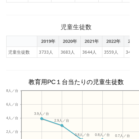
ました。 IMG_0035 引きと
寄りのどちらがよいのか、
目線の高さなのか、下から
のアングルなのかなど 強調
児童生徒数
したいもの伝えたいことを
考え試行錯誤して取り組ん
2019年
2020年
2021年
2022年
202
でいました。 別の班では、
児童生徒数
3733人
3683人
3644人
3559人
3455
制止画と動画の組合せにつ
いて考え取り組んでいまし
た。 この授業では､話し合
いやアイデアを出しあいな
教育用PC１台当たりの児童生徒数
がら楽しく活動していま
す。 制作時間は短いです
8人／台
が、納得のいく作品を作り
上げて欲しいです！
6人／台
3.9人／台
4人／台
2.9人／台
2人／台
0.8人／台
0.8人／台
0.7人／台