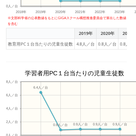
0人／台
2018年
2019年
2020年
2021年
2022年
2023年
※文部科学省の公表数値をもとにGIGAスクール構想推進委員会で算出した数値
を含む
2019年
2020年
2021
教育用PC１台当たりの児童生徒数
4.8人／台
0.8人／台
0.8人／
学習者用PC１台当たりの児童生徒数
8人／台
6.4人／台
6人／台
4人／台
2人／台
0.9人／台
0.9人／台
0.9人／台
0.8人／台
0人／台