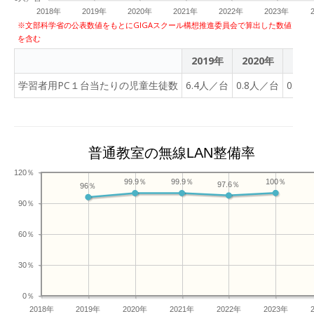
2018年
2019年
2020年
2021年
2022年
2023年
※文部科学省の公表数値をもとにGIGAスクール構想推進委員会で算出した数値
を含む
2019年
2020年
202
学習者用PC１台当たりの児童生徒数
6.4人／台
0.8人／台
0.9
普通教室の無線LAN整備率
120％
100％
99.9％
99.9％
97.6％
96％
90％
60％
30％
0％
2018年
2019年
2020年
2021年
2022年
2023年