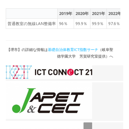
2019年
2020年
2021年
2022年
2
普通教室の無線LAN整備率
96％
99.9％
99.9％
97.6％
1
【堺市】の詳細な情報は
基礎自治体教育ICT指数サーチ
（岐阜聖
徳学園大学 芳賀研究室提供）へ