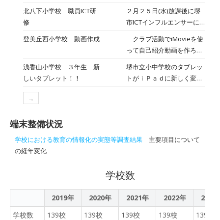
す。
について体験しました。他
北八下小学校 職員ICT研
２月２５日(水)放課後に堺
のアプリよりもできること
修
市ICTインフルエンサーに
が多いので色々と活用が増
よるICT研修を行いまし
登美丘西小学校 動画作成
クラブ活動でiMovieを使
えていきそうです。こども
た。堺市教育委員会は，授
って自己紹介動画を作ろう
たちもワクワクしながら、
業でのICTの活用が広がる
という活動をしました。教
触っていました。 それと
浅香山小学校 ３年生 新
堺市立小中学校のタブレッ
ように，インフルエンサー
室に戻った児童がクラスの
同時にどういう場面で使え
しいタブレット！！
トがｉＰａｄに新しく変更
と呼ばれる先生方が様々な
子たちと作ったり、説明し
るか、どのように使うのか
されることとなりました。
学校をまわり，アドバイス
たりする様子がみられまし
など、教師側もこどもたち
→
本校にもｉＰａｄが届き、
や評価をしています。児童
た。子どもたちのしりた
も考えていく必要があると
今日は３年１組の子どもた
用端末iPadが2月より導入
い、やりたいはすごいで
感じました。
端末整備状況
ちが設定作業をしていまし
され，授業でICT機器を使
す。 学習にもどんどん活
た。これから操作に慣れて
った授業が始まっていま
学校における教育の情報化の実態等調査結果
主要項目について
用できそうです。
どんどん活用していきまし
す。授業・学習ソフトや
の経年変化
ょう。
Teamsを使った効果的な授
業方法を学び合いました。
学校数
2019年
2020年
2021年
2022年
2023
学校数
139校
139校
139校
139校
139校