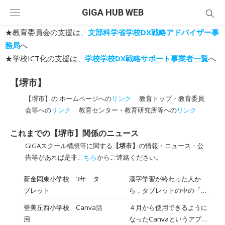
Skip
GIGA HUB WEB
to
content
★教育委員会の支援は、
文部科学省学校DX戦略アドバイザー事
務局
へ
★学校ICT化の支援は、
学校学校DX戦略サポート事業者一覧
へ
【堺市】
【堺市】の ホームページへの
リンク
教育トップ・教育委員
会等への
リンク
教育センター・教育研究所等への
リンク
これまでの【堺市】関係のニュース
GIGAスクール構想等に関する
【堺市】
の情報・ニュース・公
告等があれば是非
こちら
からご連絡ください。
新金岡東小学校 3年 タ
漢字学習が終わった人か
ブレット
ら，タブレットの中の「Ｃ
anva」というアプリを使っ
登美丘西小学校 Canva活
４月から使用できるように
て，名刺づくりをしていま
用
なったCanvaというアプリ