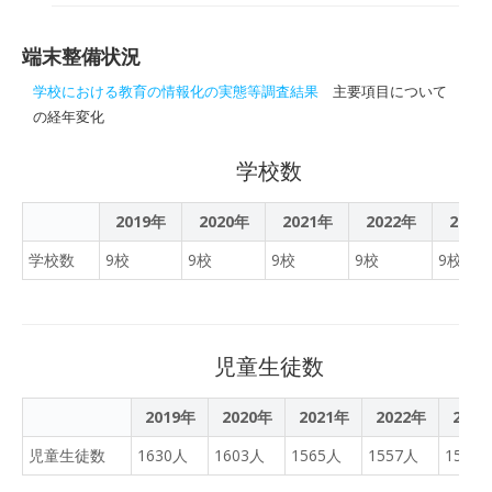
備に取り組んでまいりまし
端末整備
入札結果が公表されていま
た。令和３年度では引き続
す。
きＩＣＴ環境の整備を進め
端末整備状況
るとともに、新たに専門的
学校における教育の情報化の実態等調査結果
主要項目について
な知見を有するＩＣＴ支援
の経年変化
員を配置しまして、授業に
おける効果的な活用を促す
学校数
取り組みを行います。また
小学校の理科室及び小学校
2019年
2020年
2021年
2022年
2023
３年の普通教室にも電子黒
板、授業用パソコンを整備
学校数
9校
9校
9校
9校
9校
しましてデジタル教材やタ
ブレット端末とあわせた授
業づくりを進めると考えて
おります。（２２ページ）
児童生徒数
2019年
2020年
2021年
2022年
202
児童生徒数
1630人
1603人
1565人
1557人
1508