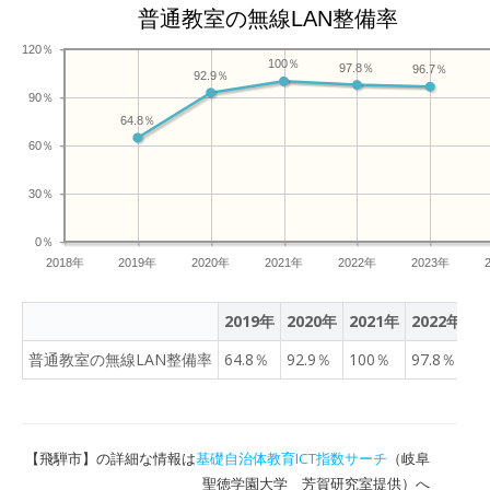
普通教室の無線LAN整備率
120％
100％
97.8％
96.7％
92.9％
90％
64.8％
60％
30％
0％
2018年
2019年
2020年
2021年
2022年
2023年
2019年
2020年
2021年
2022年
2
普通教室の無線LAN整備率
64.8％
92.9％
100％
97.8％
9
【飛騨市】の詳細な情報は
基礎自治体教育ICT指数サーチ
（岐阜
聖徳学園大学 芳賀研究室提供）へ