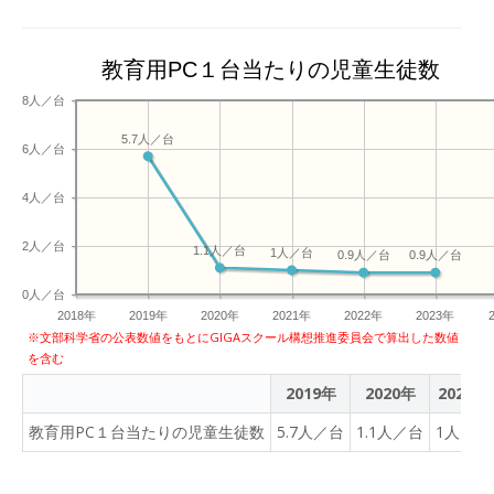
教育用PC１台当たりの児童生徒数
8人／台
5.7人／台
6人／台
4人／台
2人／台
1.1人／台
1人／台
0.9人／台
0.9人／台
0人／台
2018年
2019年
2020年
2021年
2022年
2023年
※文部科学省の公表数値をもとにGIGAスクール構想推進委員会で算出した数値
を含む
2019年
2020年
2021年
教育用PC１台当たりの児童生徒数
5.7人／台
1.1人／台
1人／台