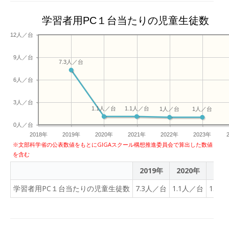
学習者用PC１台当たりの児童生徒数
12人／台
9人／台
7.3人／台
6人／台
3人／台
1.1人／台
1.1人／台
1人／台
1人／台
0人／台
2018年
2019年
2020年
2021年
2022年
2023年
※文部科学省の公表数値をもとにGIGAスクール構想推進委員会で算出した数値
を含む
2019年
2020年
202
学習者用PC１台当たりの児童生徒数
7.3人／台
1.1人／台
1.1