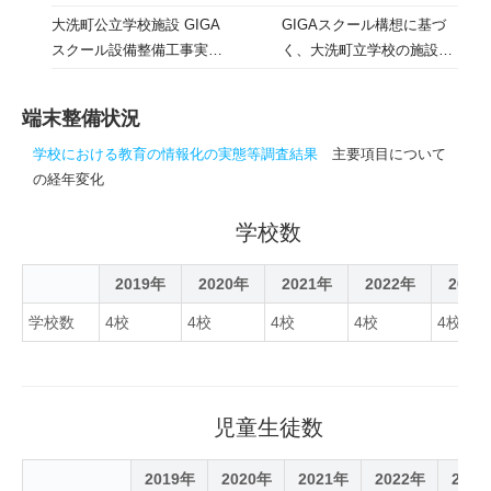
やOS（Windows）等を教
万円を計上した。本年度中
大洗町公立学校施設 GIGA
GIGAスクール構想に基づ
えていただきました。ま
に、町立小中学校の児童生
スクール設備整備工事実施
く、大洗町立学校の施設整
た、wifi整備の進捗もお伺
徒に1人1台のタブレット
設計業務委託
備工事に係る入札結果が公
いし、これから工事に入り
PC端末整備に向け、868台
表されています。
来春には間に合う見込みと
を調達する予定。
端末整備状況
の答えをいただきました。
学校における教育の情報化の実態等調査結果
主要項目について
の経年変化
学校数
2019年
2020年
2021年
2022年
2023
学校数
4校
4校
4校
4校
4校
児童生徒数
2019年
2020年
2021年
2022年
202