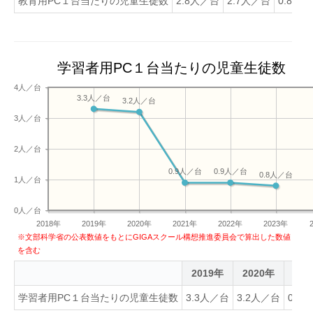
教育用PC１台当たりの児童生徒数
2.8人／台
2.7人／台
0.8人
学習者用PC１台当たりの児童生徒数
4人／台
3.3人／台
3.2人／台
3人／台
2人／台
0.9人／台
0.9人／台
0.8人／台
1人／台
0人／台
2018年
2019年
2020年
2021年
2022年
2023年
※文部科学省の公表数値をもとにGIGAスクール構想推進委員会で算出した数値
を含む
2019年
2020年
202
学習者用PC１台当たりの児童生徒数
3.3人／台
3.2人／台
0.9