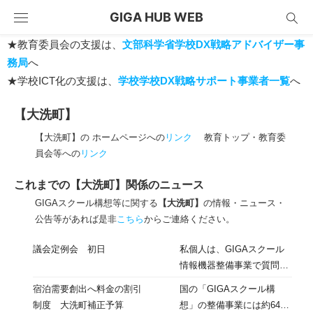
Skip
GIGA HUB WEB
to
content
★教育委員会の支援は、
文部科学省学校DX戦略アドバイザー事
務局
へ
★学校ICT化の支援は、
学校学校DX戦略サポート事業者一覧
へ
【大洗町】
【大洗町】の ホームページへの
リンク
教育トップ・教育委
員会等への
リンク
これまでの【大洗町】関係のニュース
GIGAスクール構想等に関する
【大洗町】
の情報・ニュース・
公告等があれば是非
こちら
からご連絡ください。
議会定例会 初日
私個人は、GIGAスクール
情報機器整備事業で質問を
させて頂き、868台のタブ
宿泊需要創出へ料金の割引
国の「GIGAスクール構
レットの買い付けの行き先
制度 大洗町補正予算
想」の整備事業には約6443