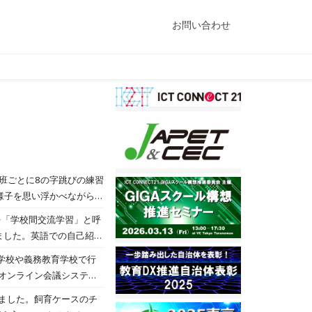
お問い合わせ
り班ごとに8の字跳びの練習
の様子を思い浮かべながら，
生 外国語活動】 「いろい
を「学校間交流学習」と呼
の名前を英語で学習しま
ました。英語での自己紹介
で「なわとび」の学習で
かりやすく伝える・分かる
小学校や義務教育学校で行
や交差とびにも挑戦して
やオンライン会議システム
使って考えました。 友達
は,電子黒板を見ながら
び，台形の面積の求め方を
ました。飼育ケースのチ
モラル教育」を進めていま
】 題字は「将来の夢」