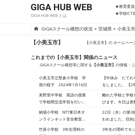
Skip
GIGA HUB WEB
★教育委員
to
★学校IC
GIGA HUB WEB とは
content
»
»
GIGAスクール構想の状況
茨城県
小美玉
【小美玉市】
【小美玉市】の ホームペー
これまでの【小美玉市】関係のニュース
GIGAスクール構想等に関する
【小美玉市】
の情報・
小美玉市立堅倉小学校 学
【中休み たてわ
習の様子 2024年1月16日
をしました。 【
息の強さに気をつ
美野里中学校 英語の授業
離れた学校と学校
ろな色や形でカー
で学校間交流学習を行いま
びます。今日は美
す。 カードを書
した2023/2/21
から始まり、好き
納場小学校 NTT東日本オ
22日（水）の第
す。 なわとびチ
まで聞く・質問す
ンラインネット安全教室が
われました。目的
います。 【5年
行われました！
を利用した講師と
の解き方を確認し
竹原小学校 3年生理科の
3年生の理科でモ
2022/6/22
個人情報漏洩の恐
確認しました。 