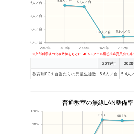
5.6人／台
5.4人／台
6人／台
4人／台
2人／台
0.9人／台
0.8人／台
0人／台
2018年
2019年
2020年
2021年
2022年
※文部科学省の公表数値をもとにGIGAスクール構想推進委員会で算
2019年
202
教育用PC１台当たりの児童生徒数
5.6人／台
5.4人
普通教室の無線LAN整備率
120％
100％
98.1％
90％