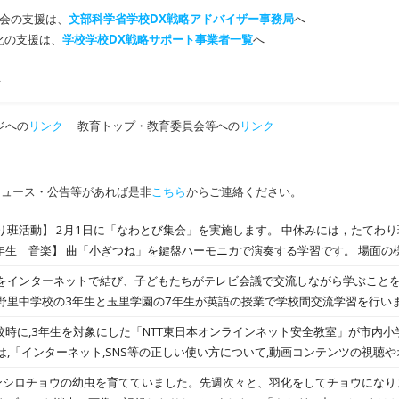
会の支援は、
文部科学省学校DX戦略アドバイザー事務局
へ
T化の支援は、
学校学校DX戦略サポート事業者一覧
へ
市
ジへの
リンク
教育トップ・教育委員会等への
リンク
ニュース・公告等があれば是非
こちら
からご連絡ください。
り班活動】 2月1日に「なわとび集会」を実施します。 中休みには，たてわ
2年生 音楽】 曲「小ぎつね」を鍵盤ハーモニカで演奏する学習です。 場面
けてふく活動です。 鍵盤を押さえる指を確認しながら演奏しました。 【3年
をインターネットで結び、子どもたちがテレビ会議で交流しながら学ぶこと
ドを作ろう」の学習です。 青，桃色など色の名前や円，正方形，星などの形
野里中学校の3年生と玉里学園の7年生が英語の授業で学校間交流学習を行い
き，いろいろな色や形の飾りを貼って仕上げました。 【4年生 体育】 体育館
なことや趣味などを紹介したり、質問したりして会話を続けます。相手にわ
3校時に,3年生を対象にした「NTT東日本オンラインネット安全教室」が市内
ャレンジカードを使って，いろいろな跳び方の級に挑戦しています。 あやとび
るなど、聴き手を意識した必要感のある英語活動をすることができました。
は,「インターネット,SNS等の正しい使い方について,動画コンテンツの視聴
生 算数】 「台形の面積」の学習です。 台形の面積の求め方を，タブレットを
の双方向のやりとりによって,児童の情報モラルを育成する。」です。子ども達
ながら，学習を進めました。 全体で台形の「上底・下底・高さ」について学
ンシロチョウの幼虫を育てていました。先週次々と、羽化をしてチョウになり
ろしさや様々なネット・SNSトラブルについて学びました。学校でも「情報
☆書き初め 多目的室で，題字「新しい風」を書きました。 【6年生 書き初め