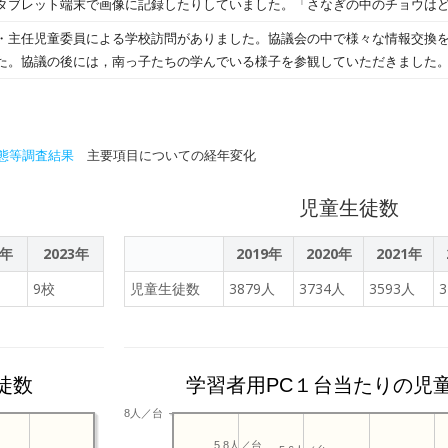
タブレット端末で画像に記録したりしていました。「さなぎの中のチョウは
ぜひ「スマホやタブレット,ゲーム機器等の使い方」についてお子さんと話し合
小学校を卒業する6年生にぴったりの言葉です。 教室と多目的室に分かれて，
、しっぽが下なのかな？」「さなぎの形はなぜあんな三角形なのだろう？」
・主任児童委員による学校訪問がありました。協議会の中で様々な情報交換
しいと思います。
出てきました。子どもたちが目の前のチョウと観察記録等から考え、推論し
た。協議の後には，南っ子たちの学んでいる様子を参観していただきました
新しい学校，一人一台のタブレット端末，先日の奉仕作業できれいになった運
地域，保護者の方々のご尽力に感謝いたします。
態等調査結果
主要項目についての経年変化
児童生徒数
2年
2023年
2019年
2020年
2021年
9校
児童生徒数
3879人
3734人
3593人
徒数
学習者用PC１台当たりの児
8人／台
5.8人／台