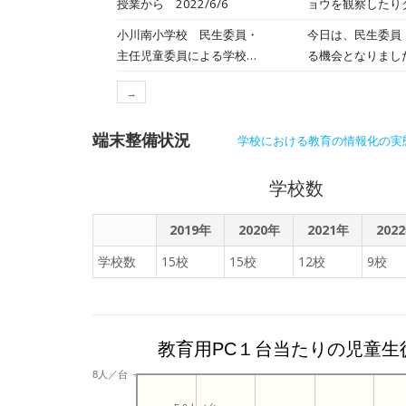
授業から 2022/6/6
ョウを観察したり
すが,ご家庭でも
で，あと2か月で
う？」「頭が上で
小川南小学校 民生委員・
今日は、民生委員
手に利活用してほ
もたちから疑問が
主任児童委員による学校訪
る機会となりまし
されました。
問 2022/6/22
で，開校4年目の
→
た。改めて行政や
端末整備状況
学校における教育の情報化の実
学校数
2019年
2020年
2021年
202
学校数
15校
15校
12校
9校
教育用PC１台当たりの児童生
8人／台