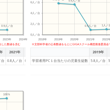
5.6人／台
6人／台
4人／台
2人／台
1人／
0.9人／台
0.9人／台
0人／台
2023年
2024年
2018年
2019年
2020年
2021年
2022
出した数値を含む
※文部科学省の公表数値をもとにGIGAスクール構想推進委員会
0年
2021年
2022年
2023年
2019年
／台
0.8人／台
0.9人／台
学習者用PC１台当たりの児童生徒数
0.9人／台
5.8人／台
100％