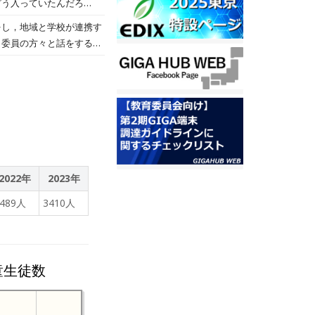
どう入っていたんだろ
い,「約束事」を決めて上
集中して書きました。
観察記録を書き始めた子ど
をし，地域と学校が連携す
ようとしていく授業が展開
。委員の方々と話をする中
動場等の話題が出まし
2022年
2023年
3489人
3410人
童生徒数