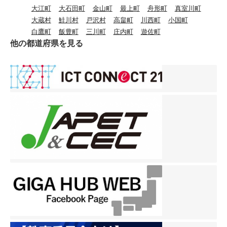
仕組みについての学習です。 国会、内閣、裁
ます。 「くさい」「スース
大江町
大石田町
金山町
最上町
舟形町
真室川町
前をおぼえてもらおう大作
法も実演されました。あわ
判所のそれぞれの働きを学習し
ーする」など香りを感じて
大蔵村
鮭川村
戸沢村
高畠町
川西町
小国町
戦」で、名刺を作って新し
せて、著作権への配慮や、
ぞれのつながりと「三権分立」
いる子もいました。 子ども
白鷹町
飯豊町
三川町
庄内町
遊佐町
い先生に自己紹介をしてい
個人情報がAIに学習されな
ついて、調べていました。 とても難しい内容
たちの感じ方、表現の仕方
他の都道府県を見る
ました。好きな食べ物な
いための設定など、自衛に
ですが、みんな一生懸命！！６
もいろいろですね。 【５年
ど、自分のことをしっかり
関する知識もご指導いただ
でした！
１組】外国語 マイケル先生
紹介できました。早く名前
きました。 最後に、就職
と英語の授業。 日付の数字
を覚えてもらえるといいで
時のSNS調査によって匿名
の言い方や発音もバッチ
すね。
アカウントであっても高い
リ？！かな？！ 【２年２
確率で特定され得る現実に
組】図書 図書センターの大
ついてご指摘いただきまし
沼先生の読み聞かせ１冊目
た。単に投稿を隠すのでは
は『およぐ』 暑くなってき
なく、日頃から誠実な人間
たので、プールがますます
性を育むことこそが未来を
恋しくなりそうです。
守る土台であると締めくく
られ、生徒にとって実りあ
る時間となりました。