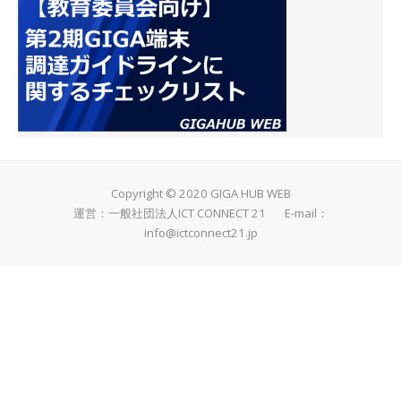
Copyright © 2020 GIGA HUB WEB
運営：一般社団法人ICT CONNECT 21 E-mail：
info@ictconnect21.jp