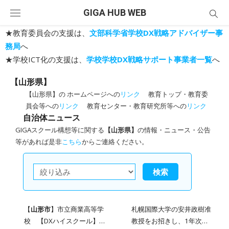
Skip
GIGA HUB WEB
to
content
★教育委員会の支援は、
文部科学省学校DX戦略アドバイザー事
務局
へ
★学校ICT化の支援は、
学校学校DX戦略サポート事業者一覧
へ
【山形県】
【山形県】の ホームページへの
リンク
教育トップ・教育委
員会等への
リンク
教育センター・教育研究所等への
リンク
自治体ニュース
GIGAスクール構想等に関する
【山形県】
の情報・ニュース・公告
等があれば是非
こちら
からご連絡ください。
検索
【
山形市
】市立商業高等学
札幌国際大学の安井政樹准
校 【DXハイスクール】1
教授をお招きし、1年次生