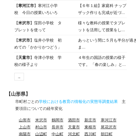
年次生対象に情報モラル講
を対象とした情報モラル講
【
寒河江市
】寒河江小学
【６年１組】家庭科 ナップ
演会を実施しました
演会を開催しました。 ま
校 今日の授業いろいろ
ザック作りも完成が近づい
ず、SNS等を通じた「闇バ
てきました。 教え合い協力
【
米沢市
】窪田小学校 タ
様々な教科の授業でタブレ
イト」の危険性について、
し合いながら作業をすすめ
ブレットを使って
ットを活用して授業をして
一度個人情報を握られると
ています。 【５年２組】国
います。 ３年生；算数の授
家族への脅迫により抜け出
【
米沢市
】塩井小学校 初
あっという間に５月も半分が過
語 聞いて聞いて聞いてみよ
業で、各自で計算問題に挑
せなくなる実態が語られ、
めての「かかりかつどう」
ま
う！ 聞き手、話し手、記録
戦していました。 ４年生；
万が一そのような状況に陥
す
に分かれてお友達にインタ
【
天童市
】寺津小学校 学
４年生の国語の授業の様子
社会の授業で、山形県の市
った際は証拠を保存して警
新年度の生活もだいぶ軌道に乗
ビュー。 今日は役割分担を
校の様子より
です。 「春の楽しみ」とい
町村について調べ学習をし
察に助けを求めることの重
今日はどんな学習に取り組んで
決めました。（最終的には
う単元で、「オリジナル説
ていました。 ６年生；音楽
要性が強調されました。
か。 １年生は、初めての「かかりかつどう」
じゃんけんの班も。） イン
→
明文を完成させよう」とい
の授業で、曲を鑑賞し使わ
AI時代の働き方について
に向け、かかり決めをしていました。
タビューの内容をタブレッ
う課題に取り組んでいまし
れている楽器の音色を聴き
は、単純作業がロボットに
みんなどんなかかりに決まった
トにウィービングマップで
た。タブレットで調べた
取って記録していました。
置き換わる中、人間にしか
【山形県】
お仕事で、これからがんばって
まとめます。 さすが５年
り、図書室に行って本で調
生み出せないアイデアを磨
市町村ごとの
学校における教育の情報化の実態等調査結果
主
ね！ ４年生は理科の学習。テレビには「ゾウ
生、新しいタブレットも使
べたり、自分で調べる方法
き、学び続ける姿勢が不可
要項目についての経年変化
の骨」の写真が映されていました。 他の
いこなしていますね。 【１
を選択しながら、意欲的に
欠であると述べられまし
もゾウと同じような仕組みなの
年１組】生活 今日はさつま
山形市
米沢市
鶴岡市
酒田市
新庄市
寒河江市
学びに向かう姿がありまし
た。最新ツールの
ヤウサギなど他の動物を選んで
いもの観察日記。 絵を描い
上山市
村山市
長井市
天童市
東根市
尾花沢市
た。 さくらんぼ学級のみな
NotebookLMやGeminiを用
ていました。 ６年生の社会科は、国の政治の
て、形や様子などを観察し
南陽市
山辺町
中山町
河北町
西川町
朝日町
さんが、「新しい先生に名
いたクリエイティブな学習