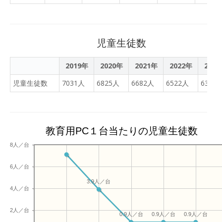
定を受けたことを機に、ク
Class)・・（電気電子科）
ラウド環境の教育利用を目
最新測量の活
指した。当時、県立学校で
用・・・・・・・・・・・
はクラウドの活用が難しか
（環境技術科） マイコン制
児童生徒数
ったが、許可を得て、平成
御を利用した装置の開
27年度から情報科での1人
発・・（機械制御科） 飛島
2019年
2020年
2021年
2022年
202
1台端末と学校独自のドメ
ボランティアと校内の電気
インによるクラウド利用を
児童生徒数
7031人
6825人
6682人
6522人
6315
制御・・（電気電子科） シ
始めた。後にクラウドの利
ュレッダー紙の再利
用範囲を全職員・生徒へと
用・・・・・・・（環境技
広げたこの取組は、県内の
術科） 発表会には工業科２
クラウド活用や、GIGAスク
教育用PC１台当たりの児童生徒数
年次生全員と、外部から本
ール構想下の1人1台端末と
校工業教育協力会の会員企
8人／台
高速通信ネットワーク活用
業様や、学校運営協議会、
の先駆けであった。 〇山形
産業教育連携協議会の委員
6人／台
県ICT教育先進校としての
の方々、さらに発表する３
取組 本校は県のICT教育先
3.9人／台
年次生の保護者の方をお招
4人／台
進校の指定を受けており、
きし、３年間の研究の集大
授業・校務におけるICT活
成を発表しました。 在校生
2人／台
0.9人／台
0.9人／台
0.9人／台
用事例の創出、公開授業を
はすべての発表を見て、来