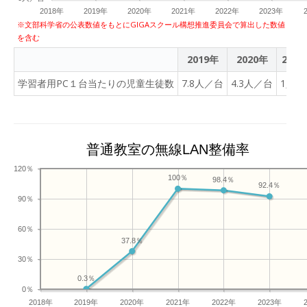
善のためにAIアプリの開発
2018年
2019年
2020年
2021年
2022年
2023年
等に取り組んでいる。 外部
※文部科学省の公表数値をもとにGIGAスクール構想推進委員会で算出した数値
人材による講演会や企業の
を含む
出前授業等では、学習支援
2019年
2020年
2021
ソフトを活用して講義の進
捗を妨げることなくチャッ
学習者用PC１台当たりの児童生徒数
7.8人／台
4.3人／台
1人／
ト機能で質問したり、学習
管理システムを活用してレ
ポート提出を行ったり、評
価の場面でもデータによる
普通教室の無線LAN整備率
双方向のやりとりをするこ
120％
とで、生徒と教師の利便性
100％
98.4％
92.4％
の向上を図っている。従前
90％
の手書きレポートでは時間
を要した提出・再提出のや
60％
りとりも、クラウド上では
37.8％
容易にできる。このように
30％
1人1台端末によって、利便
0.3％
性の向上とともに個別最適
0％
な学習も充実した。また、
2018年
2019年
2020年
2021年
2022年
2023年