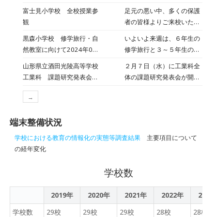
域の皆様には、お忙しい
を活用した 「進取 創造」
立高校4校が統合し、平成
富士見小学校 全校授業参
足元の悪い中、多くの保護
中、また足元の悪い中、ご
で加速する新たな学び
24年にスタートした。普通
観
者の皆様よりご来校いただ
来校くださり、誠にありが
科、工業科、商業科、情報
き、誠にありがとうござい
とうございました。
黒森小学校 修学旅行・自
いよいよ来週は、６年生の
科を擁し、年次8学級から
ました。子どもたちも張り
然教室に向けて2024年06
修学旅行と３～５年生の自
成る。県内唯一の情報科
切って学習に取り組んでい
月19日
然教室です。６年生は、自
は、開校時より情報教育の
山形県立酒田光陵高等学校
２月７日（水）に工業科全
ました。 今年度最後の授
分たちで行き場所や地下鉄
トップランナーとして期待
工業科 課題研究発表会
体の課題研究発表会が開催
業参観となりましたが、こ
の時刻などを調べ、しおり
された。当初、情報科にお
2024年2月8日
されました。工業科では機
の1年のお子さんの成長ぶ
作りも山場です。３～５年
けるプログラミング等の課
→
械制御科・電気電子科・環
りをご覧いただけたのでは
生は班の係などを確認して
題は、サーバ上のフォルダ
境技術科の３科がそれぞれ
ないかと思います。
いました。みんなで協力し
を使うために校内の端末で
端末整備状況
発表会を実施しており、今
て、有意義な学習になれば
しか取り組めず、放課後に
回はそれぞれの科の代表２
学校における教育の情報化の実態等調査結果
主要項目について
いいですね。
学校に残る生徒も多かっ
グループを選抜し、工業科
の経年変化
た。そこで校外でも課題に
全体で計６グーループが発
取り組めるよう、セキュリ
表をしました。 発表テーマ
学校数
ティ対策を施したUSBメモ
酒田船簞笥の製
リを用意するなど、対応を
作・・・・・・・・・・
2019年
2020年
2021年
模索していた。平成26年度
2022年
2023
（機械制御科） マイコンカ
に文部科学省のSPH※の指
ー製作（Camera
学校数
29校
29校
29校
28校
28校