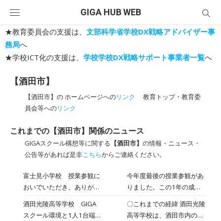
Skip
GIGA HUB WEB
to
content
★教育委員会の支援は、
文部科学省学校DX戦略アドバイザー事
務局
へ
★学校ICT化の支援は、
学校学校DX戦略サポート事業者一覧
へ
【酒田市】
【酒田市】の ホームページへの
リンク
教育トップ・教育委
員会等への
リンク
これまでの【酒田市】関係のニュース
GIGAスクール構想等に関する
【酒田市】
の情報・ニュース・
公告等があれば是非
こちら
からご連絡ください。
富士見小学校 授業参観に
今年度最後の授業参観があ
おいでいただき、ありがと
りました。この1年の成長
うございました
をご覧いただけたのではな
酒田光陵高等学校 GIGA
〇これまでの経緯 酒田光陵
いでしょうか？保護者・地
スクール環境と1人1台端末
高等学校は、酒田市内の公