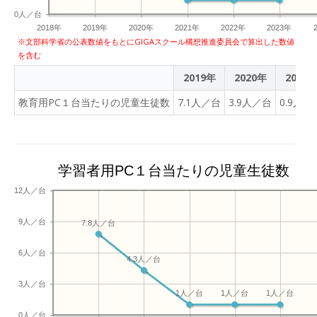
通した県内各校へのICT活
年度の自分たちの研究につ
0人／台
用事例の普及等に努めてい
2018年
2019年
2020年
2021年
2022年
2023年
いて考えていました。また
る。そのため、教員研修や
※文部科学省の公表数値をもとにGIGAスクール構想推進委員会で算出した数値
発表内容はもとより、発表
を含む
全校種対象の公開授業の開
する態度やプレゼンテーシ
催、指導主事やリーディン
2019年
2020年
2021
ョンについても外部から来
グDXスクール指定校との連
校された方々からも高い評
教育用PC１台当たりの児童生徒数
7.1人／台
3.9人／台
0.9人／
携によるICT・生成AIの活用
価をいただき、本校工業科
事例の創出、発信、普及を
の研究成果についてお褒め
恒常的に行っている。 〇本
の言葉をいただきました。
校での実績 授業では、
学習者用PC１台当たりの児童生徒数
ICT・生成AIの様々な活用
や、複線型の学びに挑戦し
12人／台
ている。音楽Ⅰの授業で
は、生成AIとの対話や生成
9人／台
7.8人／台
AIによる作曲という方法を
用いて曲の特徴を捉える探
6人／台
4.3人／台
究的な学びを試みた。情報
科の課題研究では、課題解
3人／台
1人／台
1人／台
1人／台
決やハルシネーションの改
0人／台