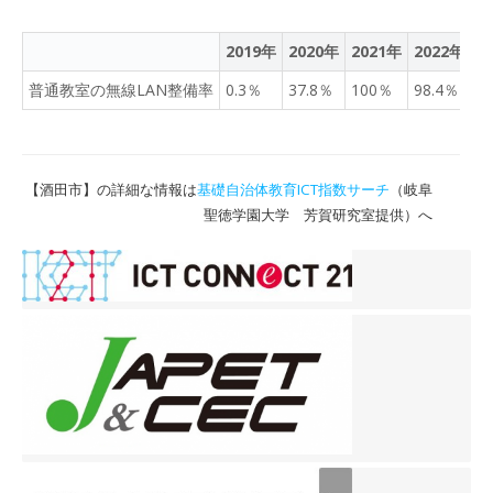
進路指導等の校務にも生成
AIを活用し、生徒の記載内
2019年
2020年
2021年
2022年
2
容のチェック等、活用範囲
普通教室の無線LAN整備率
0.3％
37.8％
100％
98.4％
9
は幅広い。 さらに、地域の
小・中学生向けに「プログ
ラミングラボ」を開催し、
情報教育を補完している。
【酒田市】の詳細な情報は
基礎自治体教育ICT指数サーチ
（岐阜
今後は行政や民間の力も
聖徳学園大学 芳賀研究室提供）へ
借りながら、教育イノベー
ションへの挑戦を加速さ
せ、新たな学びの最前線を
切り拓いていきたい。