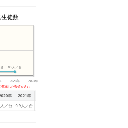
童生徒数
／台
0.9人／台
年
2023年
2024年
で算出した数値を含む
2020年
2021年
2022年
2023年
9人／台
0.9人／台
0.9人／台
0.9人／台