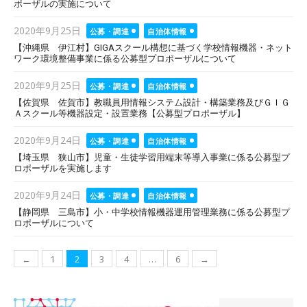
ポーザルの実施について
Posted
2020年9月25日
公募・調達
自治体情報
on
【沖縄県 伊江村】GIGAスクール構想に基づく学校情報機器・ネット
ワーク環境整備事業に係る公募型プロポーザルについて
Posted
2020年9月25日
公募・調達
自治体情報
on
【佐賀県 佐賀市】教職員用情報システム設計・構築業務及びＧＩＧ
Ａスクール等機器設定・設置業務【公募型プロポーザル】
Posted
2020年9月24日
公募・調達
自治体情報
on
【埼玉県 狭山市】児童・生徒学習用端末等導入事業に係る公募型プ
ロポーザルを実施します
Posted
2020年9月24日
公募・調達
自治体情報
on
【静岡県 三島市】小・中学校情報機器運用管理業務に係る公募型プ
ロポーザルについて
投
←
1
2
3
4
…
6
→
稿
ナ