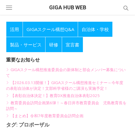
Skip
GIGA HUB WEB
to
content
活用
GIGAスクール構想Q&A
自治体・学校
製品・サービス
研修
宣言書
重要なお知らせ
GIGAスクール構想推進委員会の新体制と部会メンバー募集につい
て
【2026.03.13開催！】GIGAスクール構想推進セミナー～今年度
の表彰自治体が決定！文部科学省様のご講演も実施予定！
【表彰自治体決定！】教育DX推進自治体表彰2025
教育委員会訪問企画第6弾！～春日井市教育委員会 児島教育長を
訪問～
【まとめ】令和7年度教育委員会訪問企画
タグ:
プロポーザル