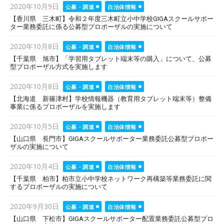
Posted
2020年10月9日
公募・調達
自治体情報
on
【香川県 三木町】令和２年度三木町立小中学校GIGAスクールサポー
ター業務委託に係る公募型プロポーザルの実施について
Posted
2020年10月8日
公募・調達
自治体情報
on
【千葉県 旭市】「学習用タブレット端末等の購入」について、公募
型プロポーザル方式を実施します
Posted
2020年10月8日
公募・調達
自治体情報
on
【北海道 新篠津村】学校情報機器（教育用タブレット端末等）整備
事業に係るプロポーザルを実施します
Posted
2020年10月5日
公募・調達
自治体情報
on
【山口県 長門市】GIGAスクールサポーター業務委託公募型プロポー
ザルの実施について
Posted
2020年10月4日
公募・調達
自治体情報
on
【千葉県 柏市】柏市立小中学校ネットワーク再構築等業務委託に関
するプロポーザルの実施について
Posted
2020年9月30日
公募・調達
自治体情報
on
【山口県 下松市】GIGAスクールサポーター配置業務委託公募型プロ