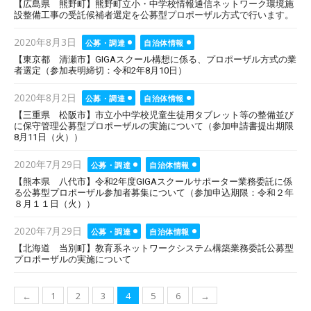
【広島県 熊野町】熊野町立小・中学校情報通信ネットワーク環境施
設整備工事の受託候補者選定を公募型プロポーザル方式で行います。
Posted
2020年8月3日
公募・調達
自治体情報
on
【東京都 清瀬市】GIGAスクール構想に係る、プロポーザル方式の業
者選定（参加表明締切：令和2年8月10日）
Posted
2020年8月2日
公募・調達
自治体情報
on
【三重県 松阪市】市立小中学校児童生徒用タブレット等の整備並び
に保守管理公募型プロポーザルの実施について（参加申請書提出期限
8月11日（火））
Posted
2020年7月29日
公募・調達
自治体情報
on
【熊本県 八代市】令和2年度GIGAスクールサポーター業務委託に係
る公募型プロポーザル参加者募集について（参加申込期限：令和２年
８月１１日（火））
Posted
2020年7月29日
公募・調達
自治体情報
on
【北海道 当別町】教育系ネットワークシステム構築業務委託公募型
プロポーザルの実施について
投
←
1
2
3
4
5
6
→