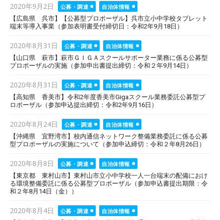
Posted
2020年9月2日
公募・調達
自治体情報
on
【広島県 呉市】【公募型プロポーザル】呉市立小中学校タブレット
端末等導入事業（参加表明書受付締切日：令和2年9月18日）
Posted
2020年8月31日
公募・調達
自治体情報
on
【山口県 萩市】萩市ＧＩＧＡスクールサポーター業務に係る公募型
プロポーザルの実施（参加申出書提出締切：令和２年9月14日）
Posted
2020年8月31日
公募・調達
自治体情報
on
【高知県 香美市】令和2年度香美市Gigaスクール業務委託公募型プ
ロポーザル（参加申込提出締切：令和2年9月16日）
Posted
2020年8月24日
公募・調達
自治体情報
on
【沖縄県 宜野湾市】校内通信ネットワーク整備業務委託に係る公募
型プロポーザルの実施について（参加申込締切：令和２年8月26日）
Posted
2020年8月8日
公募・調達
自治体情報
on
【東京都 東村山市】東村山市立小中学校一人一台端末の配備におけ
る環境整備委託に係る公募型プロポーザル（参加申込書提出期限：令
和２年8月14日（金））
Posted
2020年8月4日
公募・調達
自治体情報
on