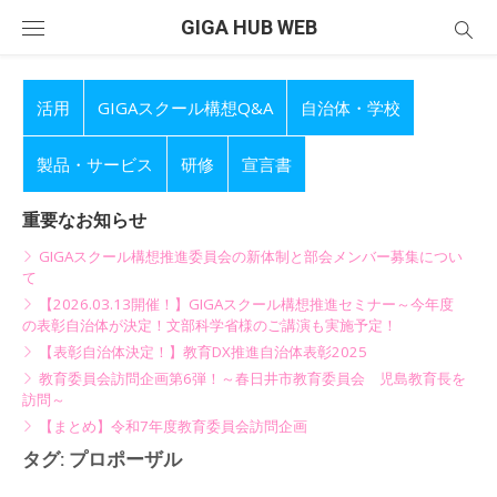
Skip
GIGA HUB WEB
to
content
活用
GIGAスクール構想Q&A
自治体・学校
製品・サービス
研修
宣言書
重要なお知らせ
GIGAスクール構想推進委員会の新体制と部会メンバー募集につい
て
【2026.03.13開催！】GIGAスクール構想推進セミナー～今年度
の表彰自治体が決定！文部科学省様のご講演も実施予定！
【表彰自治体決定！】教育DX推進自治体表彰2025
教育委員会訪問企画第6弾！～春日井市教育委員会 児島教育長を
訪問～
【まとめ】令和7年度教育委員会訪問企画
タグ:
プロポーザル