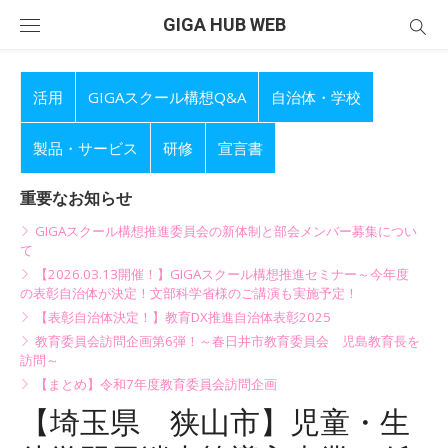
Skip
GIGA HUB WEB
to
content
活用
GIGAスクール構想Q&A
自治体・学校
製品・サービス
研修
宣言書
重要なお知らせ
GIGAスクール構想推進委員会の新体制と部会メンバー募集につい
て
【2026.03.13開催！】GIGAスクール構想推進セミナー～今年度
の表彰自治体が決定！文部科学省様のご講演も実施予定！
【表彰自治体決定！】教育DX推進自治体表彰2025
教育委員会訪問企画第6弾！～春日井市教育委員会 児島教育長を
訪問～
【まとめ】令和7年度教育委員会訪問企画
【埼玉県 狭山市】児童・生