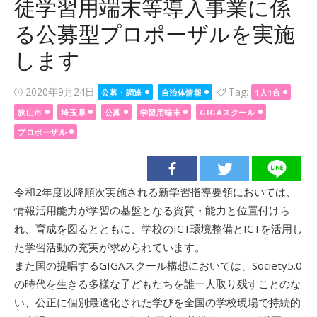
徒学習用端末等導入事業に係
る公募型プロポーザルを実施
します
Posted
2020年9月24日
Tag:
公募・調達
自治体情報
1人1台
on
狭山市
埼玉県
公募
学習用端末
GIGAスクール
プロポーザル
令和2年度以降順次実施される新学習指導要領においては、
情報活用能力が学習の基盤となる資質・能力と位置付けら
れ、育成を図るとともに、学校のICT環境整備とICTを活用し
た学習活動の充実が求められています。
また国の提唱するGIGAスクール構想においては、Society5.0
の時代を生きる多様な子どもたちを誰一人取り残すことのな
い、公正に個別最適化された学びを全国の学校現場で持続的