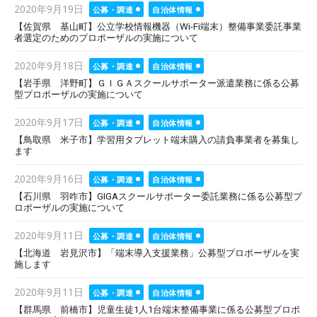
Posted
2020年9月19日
公募・調達
自治体情報
on
【佐賀県 基山町】公立学校情報機器（Wi-Fi端末）整備事業委託事業
者選定のためのプロポーザルの実施について
Posted
2020年9月18日
公募・調達
自治体情報
on
【岩手県 洋野町】ＧＩＧＡスクールサポーター派遣業務に係る公募
型プロポーザルの実施について
Posted
2020年9月17日
公募・調達
自治体情報
on
【鳥取県 米子市】学習用タブレット端末購入の請負事業者を募集し
ます
Posted
2020年9月16日
公募・調達
自治体情報
on
【石川県 羽咋市】GIGAスクールサポーター委託業務に係る公募型プ
ロポーザルの実施について
Posted
2020年9月11日
公募・調達
自治体情報
on
【北海道 岩見沢市】「端末導入支援業務」公募型プロポーザルを実
施します
Posted
2020年9月11日
公募・調達
自治体情報
on
【群馬県 前橋市】児童生徒1人1台端末整備事業に係る公募型プロポ