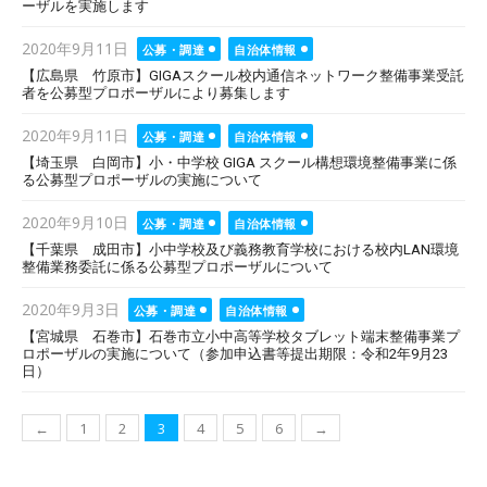
ーザルを実施します
Posted
2020年9月11日
公募・調達
自治体情報
on
【広島県 竹原市】GIGAスクール校内通信ネットワーク整備事業受託
者を公募型プロポーザルにより募集します
Posted
2020年9月11日
公募・調達
自治体情報
on
【埼玉県 白岡市】小・中学校 GIGA スクール構想環境整備事業に係
る公募型プロポーザルの実施について
Posted
2020年9月10日
公募・調達
自治体情報
on
【千葉県 成田市】小中学校及び義務教育学校における校内LAN環境
整備業務委託に係る公募型プロポーザルについて
Posted
2020年9月3日
公募・調達
自治体情報
on
【宮城県 石巻市】石巻市立小中高等学校タブレット端末整備事業プ
ロポーザルの実施について（参加申込書等提出期限：令和2年9月23
日）
投
←
1
2
3
4
5
6
→
稿