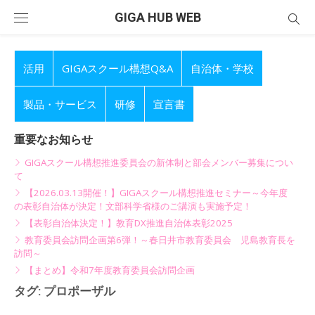
Skip
GIGA HUB WEB
to
content
活用
GIGAスクール構想Q&A
自治体・学校
製品・サービス
研修
宣言書
重要なお知らせ
GIGAスクール構想推進委員会の新体制と部会メンバー募集につい
て
【2026.03.13開催！】GIGAスクール構想推進セミナー～今年度
の表彰自治体が決定！文部科学省様のご講演も実施予定！
【表彰自治体決定！】教育DX推進自治体表彰2025
教育委員会訪問企画第6弾！～春日井市教育委員会 児島教育長を
訪問～
【まとめ】令和7年度教育委員会訪問企画
タグ:
プロポーザル