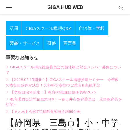
Skip
GIGA HUB WEB
to
content
活用
GIGAスクール構想Q&A
自治体・学校
製品・サービス
研修
宣言書
重要なお知らせ
GIGAスクール構想推進委員会の新体制と部会メンバー募集につい
て
【2026.03.13開催！】GIGAスクール構想推進セミナー～今年度
の表彰自治体が決定！文部科学省様のご講演も実施予定！
【表彰自治体決定！】教育DX推進自治体表彰2025
教育委員会訪問企画第6弾！～春日井市教育委員会 児島教育長を
訪問～
【まとめ】令和7年度教育委員会訪問企画
【静岡県 三島市】小・中学