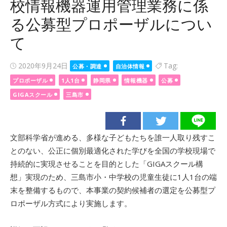
校情報機器運用管理業務に係
る公募型プロポーザルについ
て
Posted
2020年9月24日
Tag:
公募・調達
自治体情報
on
プロポーザル
1人1台
静岡県
情報機器
公募
GIGAスクール
三島市
文部科学省が進める、多様な子どもたちを誰一人取り残すこ
とのない、公正に個別最適化された学びを全国の学校現場で
持続的に実現させることを目的とした「GIGAスクール構
想」実現のため、三島市小・中学校の児童生徒に1人1台の端
末を整備するもので、本事業の契約候補者の選定を公募型プ
ロポーザル方式により実施します。