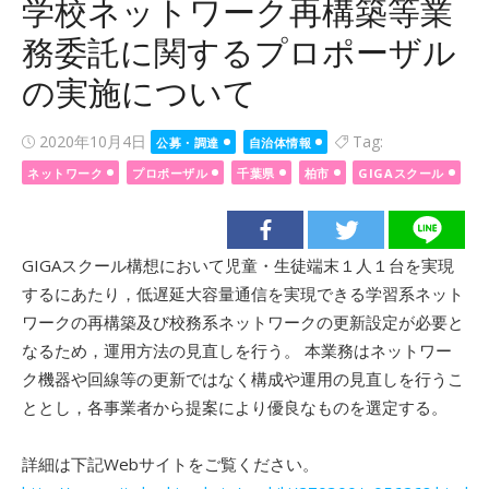
学校ネットワーク再構築等業
務委託に関するプロポーザル
の実施について
Posted
2020年10月4日
Tag:
公募・調達
自治体情報
on
ネットワーク
プロポーザル
千葉県
柏市
GIGAスクール
GIGAスクール構想において児童・生徒端末１人１台を実現
するにあたり，低遅延大容量通信を実現できる学習系ネット
ワークの再構築及び校務系ネットワークの更新設定が必要と
なるため，運用方法の見直しを行う。 本業務はネットワー
ク機器や回線等の更新ではなく構成や運用の見直しを行うこ
ととし，各事業者から提案により優良なものを選定する。
詳細は下記Webサイトをご覧ください。