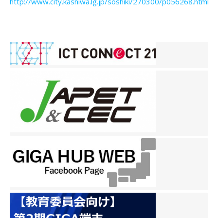
http://www.city.kashiwa.lg.jp/soshiki/270300/p056268.html