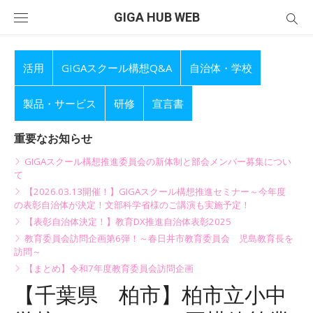
Skip
GIGA HUB WEB
to
content
活用
GIGAスクール構想Q&A
自治体・学校
製品・サービス
研修
宣言書
重要なお知らせ
GIGAスクール構想推進委員会の新体制と部会メンバー募集につい
て
【2026.03.13開催！】GIGAスクール構想推進セミナー～今年度
の表彰自治体が決定！文部科学省様のご講演も実施予定！
【表彰自治体決定！】教育DX推進自治体表彰2025
教育委員会訪問企画第6弾！～春日井市教育委員会 児島教育長を
訪問～
【まとめ】令和7年度教育委員会訪問企画
【千葉県 柏市】柏市立小中