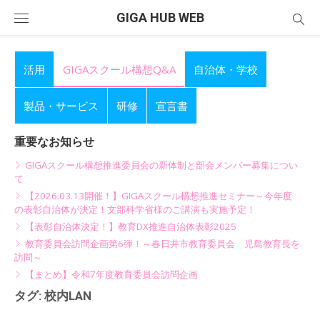
Skip
GIGA HUB WEB
to
content
活用
GIGAスクール構想Q&A
自治体・学校
製品・サービス
研修
宣言書
重要なお知らせ
GIGAスクール構想推進委員会の新体制と部会メンバー募集につい
て
【2026.03.13開催！】GIGAスクール構想推進セミナー～今年度
の表彰自治体が決定！文部科学省様のご講演も実施予定！
【表彰自治体決定！】教育DX推進自治体表彰2025
教育委員会訪問企画第6弾！～春日井市教育委員会 児島教育長を
訪問～
【まとめ】令和7年度教育委員会訪問企画
タグ:
校内LAN