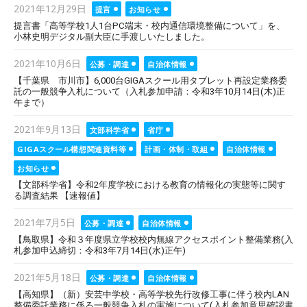
Posted
2021年12月29日
提言
お知らせ
on
提言書「高等学校1人1台PC端末・校内通信環境整備について」を、
小林史明デジタル副大臣に手渡しいたしました。
Posted
2021年10月6日
公募・調達
自治体情報
on
【千葉県 市川市】6,000台GIGAスクール用タブレット再設定業務委
託の一般競争入札について（入札参加申請：令和3年10月14日(木)正
午まで）
Posted
2021年9月13日
文部科学省
省庁
on
GIGAスクール構想関連資料等
計画・体制・取組
自治体情報
お知らせ
【文部科学省】令和2年度学校における教育の情報化の実態等に関す
る調査結果 【速報値】
Posted
2021年7月5日
公募・調達
自治体情報
on
【鳥取県】令和３年度県立学校校内無線アクセスポイント整備業務(入
札参加申込締切：令和3年7月14日(水)正午)
Posted
2021年5月18日
公募・調達
自治体情報
on
【高知県】（新）安芸中学校・高等学校先行改修工事に伴う校内LAN
整備委託業務に係る一般競争入札の実施について(入札参加意思確認書