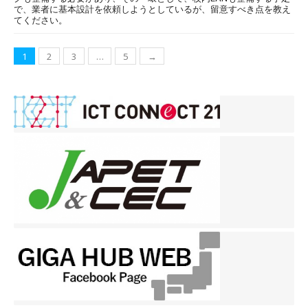
で、業者に基本設計を依頼しようとしているが、留意すべき点を教え
てください。
投
1
2
3
…
5
→
稿
ナ
ビ
ゲ
ー
シ
ョ
ン