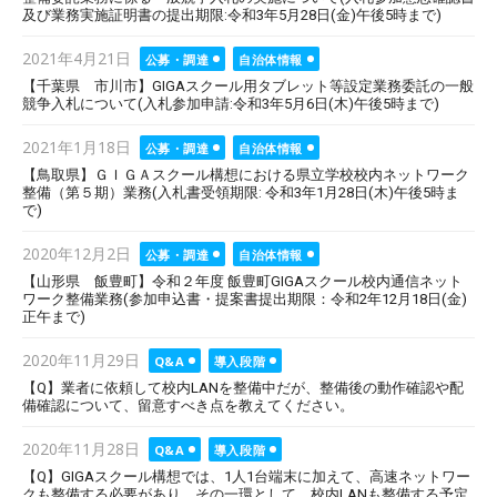
及び業務実施証明書の提出期限:令和3年5月28日(金)午後5時まで)
Posted
2021年4月21日
公募・調達
自治体情報
on
【千葉県 市川市】GIGAスクール用タブレット等設定業務委託の一般
競争入札について(入札参加申請:令和3年5月6日(木)午後5時まで)
Posted
2021年1月18日
公募・調達
自治体情報
on
【鳥取県】ＧＩＧＡスクール構想における県立学校校内ネットワーク
整備（第５期）業務(入札書受領期限: 令和3年1月28日(木)午後5時ま
で)
Posted
2020年12月2日
公募・調達
自治体情報
on
【山形県 飯豊町】令和２年度 飯豊町GIGAスクール校内通信ネット
ワーク整備業務(参加申込書・提案書提出期限：令和2年12月18日(金)
正午まで)
Posted
2020年11月29日
Q&A
導入段階
on
【Q】業者に依頼して校内LANを整備中だが、整備後の動作確認や配
備確認について、留意すべき点を教えてください。
Posted
2020年11月28日
Q&A
導入段階
on
【Q】GIGAスクール構想では、1人1台端末に加えて、高速ネットワー
クも整備する必要があり、その一環として、校内LANも整備する予定