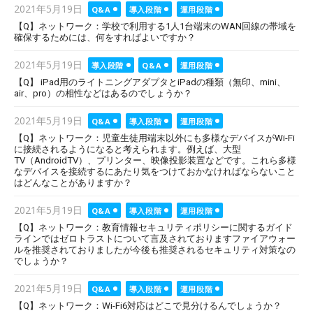
Posted
2021年5月19日
Q&A
導入段階
運用段階
on
【Q】ネットワーク：学校で利用する1人1台端末のWAN回線の帯域を
確保するためには、何をすればよいですか？
Posted
2021年5月19日
導入段階
Q&A
運用段階
on
【Q】 iPad用のライトニングアダプタとiPadの種類（無印、mini、
air、pro）の相性などはあるのでしょうか？
Posted
2021年5月19日
Q&A
導入段階
運用段階
on
【Q】ネットワーク：児童生徒用端末以外にも多様なデバイスがWi-Fi
に接続されるようになると考えられます。例えば、大型
TV（AndroidTV）、プリンター、映像投影装置などです。これら多様
なデバイスを接続するにあたり気をつけておかなければならないこと
はどんなことがありますか？
Posted
2021年5月19日
Q&A
導入段階
運用段階
on
【Q】ネットワーク：教育情報セキュリティポリシーに関するガイド
ラインではゼロトラストについて言及されておりますファイアウォー
ルを推奨されておりましたが今後も推奨されるセキュリティ対策なの
でしょうか？
Posted
2021年5月19日
Q&A
導入段階
運用段階
on
【Q】ネットワーク：Wi-Fi6対応はどこで見分けるんでしょうか？