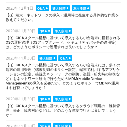
Posted
2020年12月1日
Q&A
導入段階
運用段階
on
【Q】端末・ネットワークの導入・運用時に発生する具体的な作業を
教えてください。
Posted
2020年11月30日
Q&A
導入段階
on
【Q】GIGAスクール構想に基づいて導入する1人1台端末に搭載される
OSの運用管理（OSアップグレード、セキュリティパッチの適用等）
は、どのようなポリシーで運用すれば良いでしょうか？
Posted
2020年11月30日
導入段階
Q&A
on
【Q】GIGAスクール構想に基づいて導入する1人1台端末には、多くの
端末の運用管理（端末制御のポリシー設定、端末で利用するアプリケ
ーションの設定、接続先ネットワークの制御、盗難・紛失時の制御な
ど）をネットワーク経由で行うためのMDM(Mobile Device
Management)の導入も必要だが、どのようなポリシーでMDMを運用
すれば良いでしょうか？
Posted
2020年11月30日
Q&A
導入段階
on
【Q】GIGAスクール構想に基づいて導入するクラウド環境の、維持管
理、修正、障害対応などは、どのような体制で行えば良いでしょう
か？
Posted
2020年11月30日
Q&A
導入段階