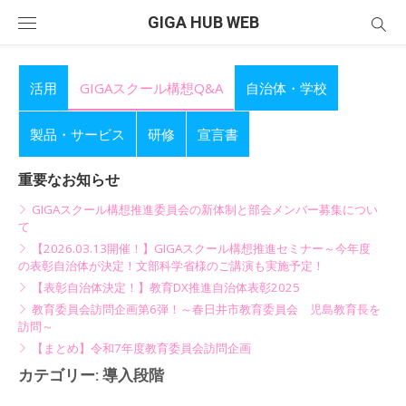
Skip
GIGA HUB WEB
to
content
活用
GIGAスクール構想Q&A
自治体・学校
製品・サービス
研修
宣言書
重要なお知らせ
GIGAスクール構想推進委員会の新体制と部会メンバー募集につい
て
【2026.03.13開催！】GIGAスクール構想推進セミナー～今年度
の表彰自治体が決定！文部科学省様のご講演も実施予定！
【表彰自治体決定！】教育DX推進自治体表彰2025
教育委員会訪問企画第6弾！～春日井市教育委員会 児島教育長を
訪問～
【まとめ】令和7年度教育委員会訪問企画
カテゴリー:
導入段階