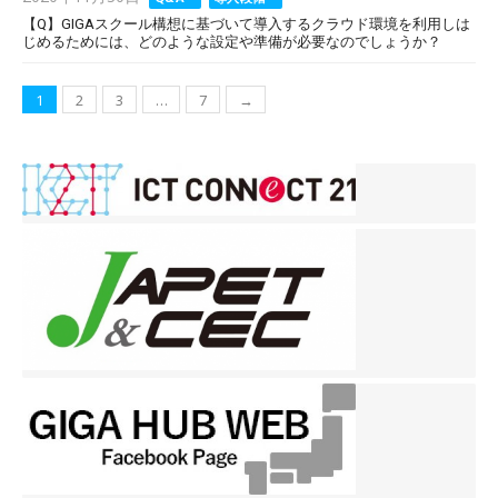
on
【Q】GIGAスクール構想に基づいて導入するクラウド環境を利用しは
じめるためには、どのような設定や準備が必要なのでしょうか？
投
1
2
3
…
7
→
稿
ナ
ビ
ゲ
ー
シ
ョ
ン