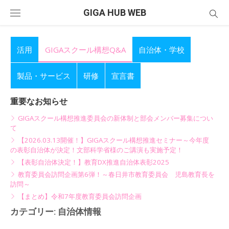
Skip
GIGA HUB WEB
to
content
活用
GIGAスクール構想Q&A
自治体・学校
製品・サービス
研修
宣言書
重要なお知らせ
GIGAスクール構想推進委員会の新体制と部会メンバー募集につい
て
【2026.03.13開催！】GIGAスクール構想推進セミナー～今年度
の表彰自治体が決定！文部科学省様のご講演も実施予定！
【表彰自治体決定！】教育DX推進自治体表彰2025
教育委員会訪問企画第6弾！～春日井市教育委員会 児島教育長を
訪問～
【まとめ】令和7年度教育委員会訪問企画
カテゴリー:
自治体情報