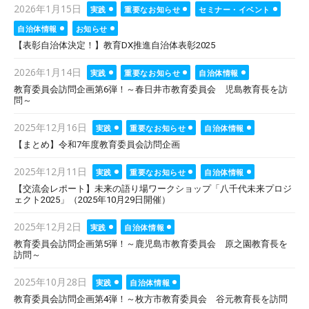
Posted
2026年1月15日
実践
重要なお知らせ
セミナー・イベント
on
自治体情報
お知らせ
【表彰自治体決定！】教育DX推進自治体表彰2025
Posted
2026年1月14日
実践
重要なお知らせ
自治体情報
on
教育委員会訪問企画第6弾！～春日井市教育委員会 児島教育長を訪
問～
Posted
2025年12月16日
実践
重要なお知らせ
自治体情報
on
【まとめ】令和7年度教育委員会訪問企画
Posted
2025年12月11日
実践
重要なお知らせ
自治体情報
on
【交流会レポート】未来の語り場ワークショップ「八千代未来プロジ
ェクト2025」（2025年10月29日開催）
Posted
2025年12月2日
実践
自治体情報
on
教育委員会訪問企画第5弾！～鹿児島市教育委員会 原之園教育長を
訪問～
Posted
2025年10月28日
実践
自治体情報
on
教育委員会訪問企画第4弾！～枚方市教育委員会 谷元教育長を訪問