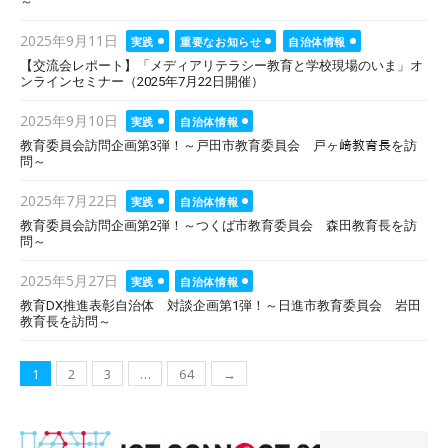
～
Posted
2025年9月11日
実践
重要なお知らせ
自治体情報
on
【交流会レポート】「メディアリテラシー教育と学校現場のいま」オ
ンラインセミナー（2025年7月22日開催）
Posted
2025年9月10日
実践
自治体情報
on
教育委員会訪問企画第3弾！～戸田市教育委員会 戸ヶ﨑教育長を訪
問～
Posted
2025年7月22日
実践
自治体情報
on
教育委員会訪問企画第2弾！～つくば市教育委員会 森田教育長を訪
問～
Posted
2025年5月27日
実践
自治体情報
on
教育DX推進表彰自治体 対談企画第1弾！～日進市教育委員会 岩田
教育長を訪問～
投
1
2
3
…
64
→
稿
ナ