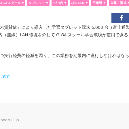
GIGAスクール
タブレット
1人1台
校内LAN
千葉県
公募・調達
借」により導入した学習タブレット端末 6,000 台（富士通製 AR
内（無線）LAN 環境を介して GIGA スクール学習環境が使用で
つ実行経費の軽減を図り、この業務を期限内に遂行しなければな
.html
onnect21.jp