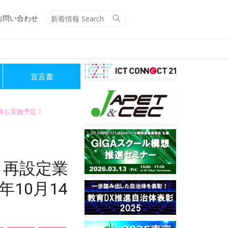
Search
Search
お問い合わせ
for:
宣言書
講演も実施予定！
ト再設定業
10月14