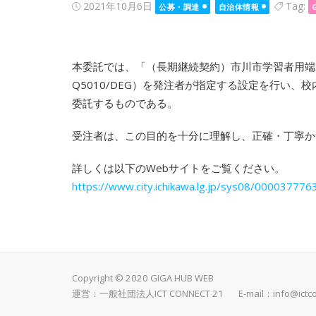
Posted
2021年10月6日
Tag:
公募・調達
自治体情報
on
本委託では、「（長期継続契約）市川市学習者用端末賃貸
Q5010/DEG）を発注者が指定する設定を行い、校
委託するものである。
受注者は、この目的を十分に理解し、正確・丁寧か
詳しくは以下のWebサイトをご覧ください。
https://www.city.ichikawa.lg.jp/sys08/0000377763
Copyright © 2020 GIGA HUB WEB
運営：一般社団法人ICT CONNECT 21 E-mail：
info@ictc