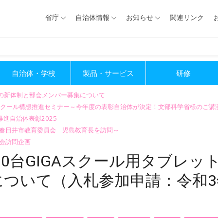
省庁
自治体情報
お知らせ
関連リンク
自治体・学校
製品・サービス
研修
会の新体制と部会メンバー募集について
GIGAスクール構想推進セミナー～今年度の表彰自治体が決定！文部科学省様のご
進自治体表彰2025
～春日井市教育委員会 児島教育長を訪問～
会訪問企画
00台GIGAスクール用タブレッ
ついて（入札参加申請：令和3年