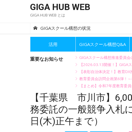
Skip
GIGA HUB WEB
to
GIGA HUB WEB とは
content
GIGAスクール構想の状況
活用
GIGAスクール構想Q&A
GIGAスクール構想推進委員
重要なお知らせ
【2026.03.13開催！】
【表彰自治体決定！】教育DX推
教育委員会訪問企画第6弾！
【まとめ】令和7年度教育委員
【千葉県 市川市】6,0
務委託の一般競争入札に
日(木)正午まで）