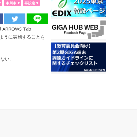
市川市
再設定
ROWS Tab
きるように実施することを
らない。