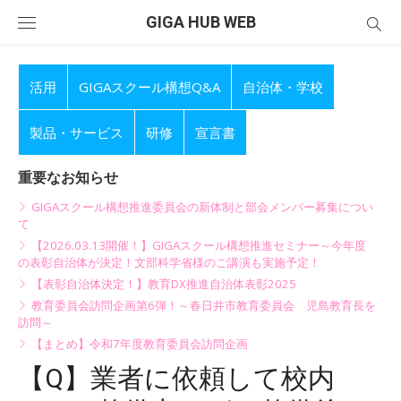
Skip
GIGA HUB WEB
to
content
活用
GIGAスクール構想Q&A
自治体・学校
製品・サービス
研修
宣言書
重要なお知らせ
GIGAスクール構想推進委員会の新体制と部会メンバー募集につい
て
【2026.03.13開催！】GIGAスクール構想推進セミナー～今年度
の表彰自治体が決定！文部科学省様のご講演も実施予定！
【表彰自治体決定！】教育DX推進自治体表彰2025
教育委員会訪問企画第6弾！～春日井市教育委員会 児島教育長を
訪問～
【まとめ】令和7年度教育委員会訪問企画
【Q】業者に依頼して校内