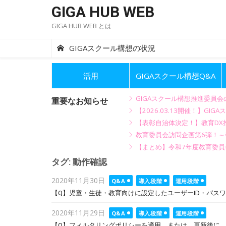
Skip
GIGA HUB WEB
to
GIGA HUB WEB とは
content
GIGAスクール構想の状況
活用
GIGAスクール構想Q&A
GIGAスクール構想推進委員
重要なお知らせ
【2026.03.13開催！】
【表彰自治体決定！】教育DX推
教育委員会訪問企画第6弾！
【まとめ】令和7年度教育委員
タグ:
動作確認
Posted
2020年11月30日
Q&A
導入段階
運用段階
on
【Q】児童・生徒・教育向けに設定したユーザーID・パス
Posted
2020年11月29日
Q&A
導入段階
運用段階
on
【Q】フィルタリングポリシーを適用、または、更新後に