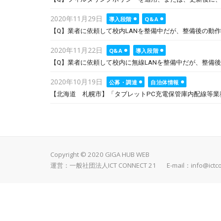
Posted
2020年11月29日
導入段階
Q&A
on
【Q】業者に依頼して校内LANを整備中だが、整備後の動
Posted
2020年11月22日
Q&A
導入段階
on
【Q】業者に依頼して校内に無線LANを整備中だが、整備
Posted
2020年10月19日
公募・調達
自治体情報
on
【北海道 札幌市】「タブレットPC充電保管庫内配線等業務」に
Copyright © 2020 GIGA HUB WEB
運営：一般社団法人ICT CONNECT 21 E-mail：
info@ictc