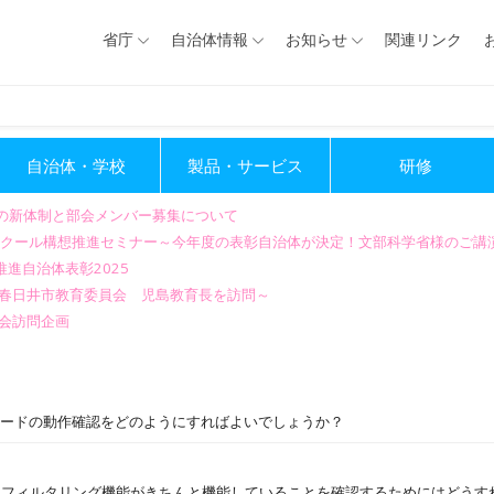
省庁
自治体情報
お知らせ
関連リンク
自治体・学校
製品・サービス
研修
会の新体制と部会メンバー募集について
GIGAスクール構想推進セミナー～今年度の表彰自治体が決定！文部科学省様のご
進自治体表彰2025
～春日井市教育委員会 児島教育長を訪問～
会訪問企画
ワードの動作確認をどのようにすればよいでしょうか？
、フィルタリング機能がきちんと機能していることを確認するためにはどうす