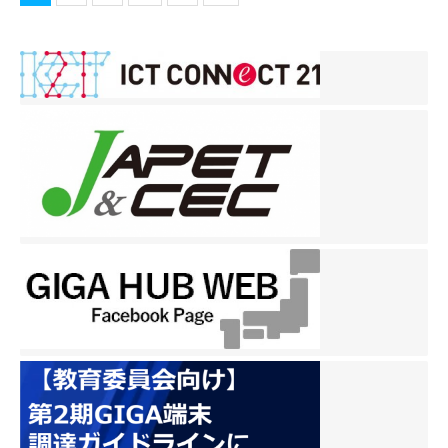
稿
ナ
ビ
ゲ
ー
シ
ョ
ン