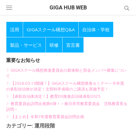
Skip
GIGA HUB WEB
to
content
活用
GIGAスクール構想Q&A
自治体・学校
製品・サービス
研修
宣言書
重要なお知らせ
GIGAスクール構想推進委員会の新体制と部会メンバー募集につい
て
【2026.03.13開催！】GIGAスクール構想推進セミナー～今年度
の表彰自治体が決定！文部科学省様のご講演も実施予定！
【表彰自治体決定！】教育DX推進自治体表彰2025
教育委員会訪問企画第6弾！～春日井市教育委員会 児島教育長を
訪問～
【まとめ】令和7年度教育委員会訪問企画
カテゴリー:
運用段階