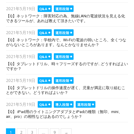
Posted
2021年5月19日
Q&A
運用段階
on
【Q】ネットワーク：障害対応の為、無線LANの電波状況を見える化
できるツールが、あれば教えて頂きたいです。
Posted
2021年5月19日
Q&A
運用段階
on
【Q】ネットワーク：学校内で、Wi-Fiの電波の弱いところ、全くつな
がらないところがあります。なんとかなりませんか？
Posted
2021年5月19日
Q&A
運用段階
on
【Q】タブレットドリル、時々フリーズするのですが…どうすればよい
ですか？
Posted
2021年5月19日
Q&A
運用段階
on
【Q】タブレットドリルの操作速度が遅く、児童が満足に取り組むこ
とができない。どうすればよいか？
Posted
2021年5月19日
Q&A
導入段階
運用段階
on
【Q】 iPad用のライトニングアダプタとiPadの種類（無印、mini、
air、pro）の相性などはあるのでしょうか？
投
1
2
3
…
9
→