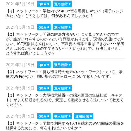
Posted
2021年5月19日
Q&A
運用段階
on
【Q】ネットワーク：学校内で2.4GHz帯を邪魔しやすい（電子レンジ
みたいな）ものとしては、何があるんでしょうか？
Posted
2021年5月19日
Q&A
運用段階
on
【Q】ネットワーク：問題の解決方法がいくつか見えてきたのです
が、誰がそれをするのか？という問題があります。現場の先生はでき
ない、ICT支援員さんはいない、市教委の指導主事はできない･･･業者
さんはお金がかかるのでできない･･･というわけで、解決しません。
どうすれば良いでしょうか？
Posted
2021年5月19日
Q&A
運用段階
on
【Q】ネットワーク：持ち帰り時の端末のネットワークについて、家
庭のWi-Fiがない、弱い場合のフォローについて知りたいです。
Posted
2021年5月19日
Q&A
運用段階
on
【Q】ネットワーク：大型掲示装置への端末画面の無線転送（キャス
ト）がよく切断されるので、安定して接続させる方法について教えて
ください。
Posted
2021年5月19日
Q&A
導入段階
運用段階
on
【Q】ネットワーク：学校で利用する1人1台端末のWAN回線の帯域を
確保するためには、何をすればよいですか？