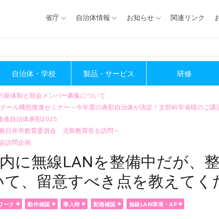
省庁
自治体情報
お知らせ
関連リンク
自治体・学校
製品・サービス
研修
会の新体制と部会メンバー募集について
GIGAスクール構想推進セミナー～今年度の表彰自治体が決定！文部科学省様のご
進自治体表彰2025
～春日井市教育委員会 児島教育長を訪問～
会訪問企画
内に無線LANを整備中だが、
いて、留意すべき点を教えてく
ワーク
動作確認
導入時
配備確認
無線LAN環境・AP