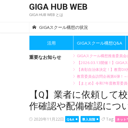
Skip
GIGA HUB WEB
to
GIGA HUB WEB とは
content
GIGAスクール構想の状況
活用
GIGAスクール構想Q&A
GIGAスクール構想推進委員
重要なお知らせ
【2026.03.13開催！】
【表彰自治体決定！】教育DX推
教育委員会訪問企画第6弾！
【まとめ】令和7年度教育委員
【Q】業者に依頼して校
作確認や配備確認につ
Posted
2020年11月22日
Tag:
Q&A
導入段階
ネット
on