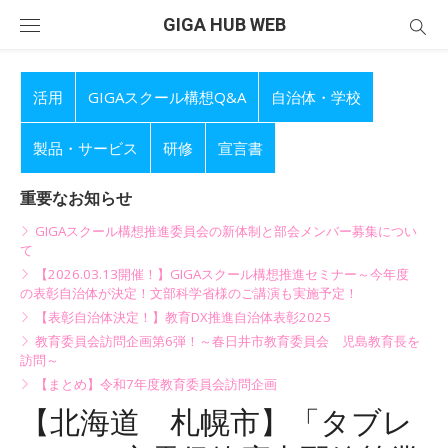
Skip
GIGA HUB WEB
to
content
活用
GIGAスクール構想Q&A
自治体・学校
製品・サービス
研修
宣言書
重要なお知らせ
GIGAスクール構想推進委員会の新体制と部会メンバー募集につい
て
【2026.03.13開催！】GIGAスクール構想推進セミナー～今年度
の表彰自治体が決定！文部科学省様のご講演も実施予定！
【表彰自治体決定！】教育DX推進自治体表彰2025
教育委員会訪問企画第6弾！～春日井市教育委員会 児島教育長を
訪問～
【まとめ】令和7年度教育委員会訪問企画
【北海道 札幌市】「タブレ