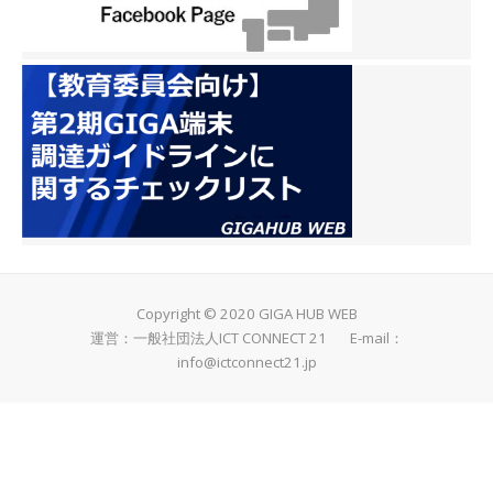
Copyright © 2020 GIGA HUB WEB
運営：一般社団法人ICT CONNECT 21 E-mail：
info@ictconnect21.jp