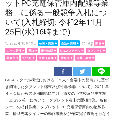
ットPC充電保管庫内配線等業
務」に係る一般競争入札につ
いて(入札締切: 令和2年11月
25日(水)16時まで)
Posted
2020年10月19日
Tag:
公募・調達
自治体情報
開梱
on
シール貼付
配線
動作確認
GIGAスクール
タブレット
札幌市
1人1台
充電保管庫
北海道
公募・調達
GIGA スクール構想における「１人１台端末の配備」に基づ
き調達したタブレット端末及び関連機器について、2021 年
４月１日からの運用開始に向け、市立の小学校及び中学校
（全 295 校）において、タブレット端末の開梱作業、各種
シールの貼付作業、タブレット PC 充電保管庫内の配線作
業、輪番充電タイマーの動作確認及び作業完了確認を行なう