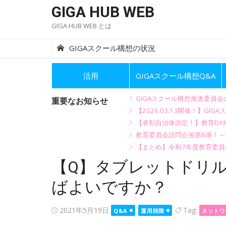
Skip
GIGA HUB WEB
to
GIGA HUB WEB とは
content
GIGAスクール構想の状況
活用
GIGAスクール構想Q&A
GIGAスクール構想推進委員
重要なお知らせ
【2026.03.13開催！】
【表彰自治体決定！】教育DX推
教育委員会訪問企画第6弾！
【まとめ】令和7年度教育委員
【Q】タブレットドリ
ばよいですか？
Posted
2021年5月19日
Tag:
Q&A
運用段階
ネットワ
on