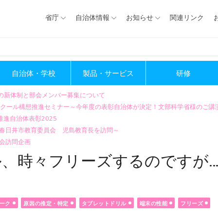
省庁
自治体情報
お知らせ
関連リンク
自治体・学校
製品・サービス
研修
会の新体制と部会メンバー募集について
GIGAスクール構想推進セミナー～今年度の表彰自治体が決定！文部科学省様のご
進自治体表彰2025
～春日井市教育委員会 児島教育長を訪問～
会訪問企画
ル、時々フリーズするのですが
ーク
原因の推定・特定
タブレットドリル
端末の性能
フリーズ