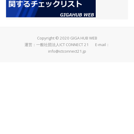
Copyright © 2020 GIGA HUB WEB
運営：一般社団法人ICT CONNECT 21 E-mail：
info@ictconnect21.jp