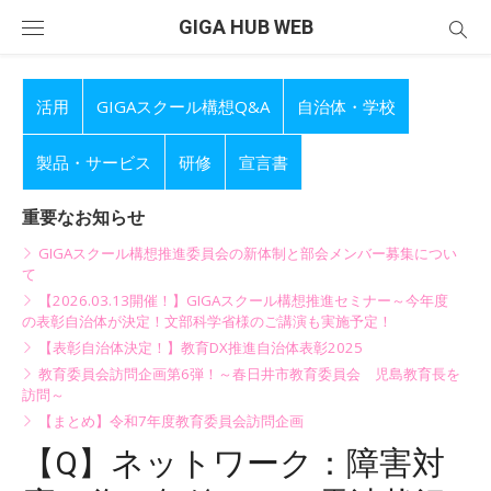
Skip
GIGA HUB WEB
to
content
活用
GIGAスクール構想Q&A
自治体・学校
製品・サービス
研修
宣言書
重要なお知らせ
GIGAスクール構想推進委員会の新体制と部会メンバー募集につい
て
【2026.03.13開催！】GIGAスクール構想推進セミナー～今年度
の表彰自治体が決定！文部科学省様のご講演も実施予定！
【表彰自治体決定！】教育DX推進自治体表彰2025
教育委員会訪問企画第6弾！～春日井市教育委員会 児島教育長を
訪問～
【まとめ】令和7年度教育委員会訪問企画
【Q】ネットワーク：障害対