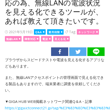
応の為、無線LANの電波状況
を見える化できるツールが、
あれば教えて頂きたいです。
Posted
2021年5月19日
Tag:
Q&A
運用段階
ネットワーク
on
無線LAN
障害対応
電波
見える化
ブラウザからスピードテストや電波を見える化するアプリな
どもあります。
また、無線LANアクセスポイントの管理画面で見える化でき
る製品もありますので、端末業者に調査を依頼してくださ
い。
▼GIGA HUB WEB掲載ネットワーク関連Q＆A・記事
https://giga.ictconnect21.jp/tag/%E3%83%8D%E3%8