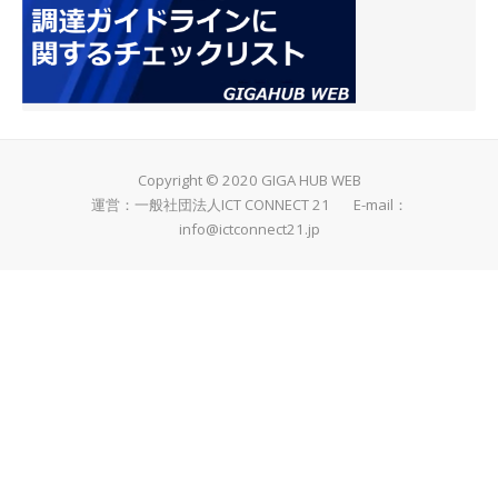
Copyright © 2020 GIGA HUB WEB
運営：一般社団法人ICT CONNECT 21 E-mail：
info@ictconnect21.jp