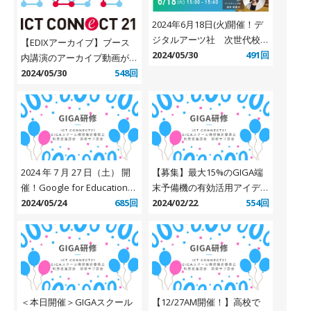
2024年6月18日(火)開催！デ
ジタルアーツ社 次世代校務
【EDIXアーカイブ】ブース
DXのあるべき姿と求められ
2024/05/30
491回
内講演のアーカイブ動画が公
るセキュリティ対策とは？
開されました
2024/05/30
548回
2024 年 7 月 27 日（土） 開
【募集】最大15%のGIGA端
催！Google for Education
末予備機の有効活用アイデア
GIGA 第 2 期！これからの学
2024/05/24
685回
を募集します
2024/02/22
554回
びはどう変わる！？教育専門
家 3 人のぶっちゃけトーク
【第 2 弾】 ～有識者と考え
る GIGA スクール構想第 2 期
セミナー～
＜本日開催＞GIGAスクール
【12/27AM開催！】高校で