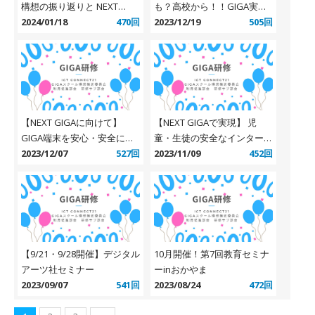
構想の振り返りと NEXT
も？高校から！！GIGA実践
GIGAで求められる対策と
2024/01/18
470回
赤裸々トーク（ICT
2023/12/19
505回
は？ ～安全に協働的な学び
CONNECT 21研修サブ部会主
を実現するために～
催）
【NEXT GIGAに向けて】
【NEXT GIGAで実現】 児
GIGA端末を安心・安全に活
童・生徒の安全なインターネ
用するための「i-FILTER」徹
2023/12/07
527回
ット利用のために必要な対策
2023/11/09
452回
底解説セミナー
とは？
【9/21・9/28開催】デジタル
10月開催！第7回教育セミナ
アーツ社セミナー
ーinおかやま
2023/09/07
541回
2023/08/24
472回