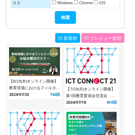
ＯＳ
Windows
Chrome
iOS
新着順
プレビュー数順
【8/29(木)オンライン開催】
教育現場におけるフィルタリ
【7/29(月)オンライン開催】
ングのお悩み解決セミナー
2024/07/25
742回
第1回教育委員会交流会
～「i-FILTER」新機能のデモ
「環境基盤の運用・更新にお
2024/07/18
810回
も初公開～
ける問題点・課題認識につい
て語り合おう」