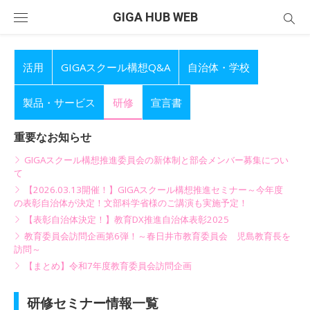
Skip
GIGA HUB WEB
to
content
活用
GIGAスクール構想Q&A
自治体・学校
製品・サービス
研修
宣言書
重要なお知らせ
GIGAスクール構想推進委員会の新体制と部会メンバー募集につい
て
【2026.03.13開催！】GIGAスクール構想推進セミナー～今年度
の表彰自治体が決定！文部科学省様のご講演も実施予定！
【表彰自治体決定！】教育DX推進自治体表彰2025
教育委員会訪問企画第6弾！～春日井市教育委員会 児島教育長を
訪問～
【まとめ】令和7年度教育委員会訪問企画
研修セミナー情報一覧