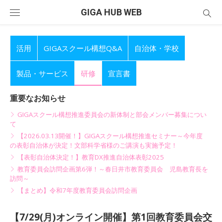
Skip
GIGA HUB WEB
to
content
活用
GIGAスクール構想Q&A
自治体・学校
製品・サービス
研修
宣言書
重要なお知らせ
GIGAスクール構想推進委員会の新体制と部会メンバー募集につい
て
【2026.03.13開催！】GIGAスクール構想推進セミナー～今年度
の表彰自治体が決定！文部科学省様のご講演も実施予定！
【表彰自治体決定！】教育DX推進自治体表彰2025
教育委員会訪問企画第6弾！～春日井市教育委員会 児島教育長を
訪問～
【まとめ】令和7年度教育委員会訪問企画
【7/29(月)オンライン開催】第1回教育委員会交