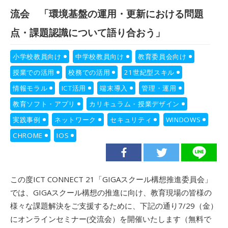
流会 「環境基盤の運用・更新における問題
点・課題認識について語り合おう」
小学校教員向け
中学校教員向け
教育委員会向け
授業での活用
校務での活用
21世紀型スキル
情報モラル
ICT活用
端末導入
管理・運用
教育ソフト・アプリ
カリキュラム・授業デザイン
実践事例
ネットワーク
セキュリティ
WINDOWS
CHROME
IOS
この度ICT CONNECT 21「GIGAスクール構想推進委員会」
では、GIGAスクール構想の推進に向け、教育現場の皆様の
様々な課題解決をご支援するために、下記の通り7/29（金）
にオンラインセミナー(交流会）を開催いたします（無料で