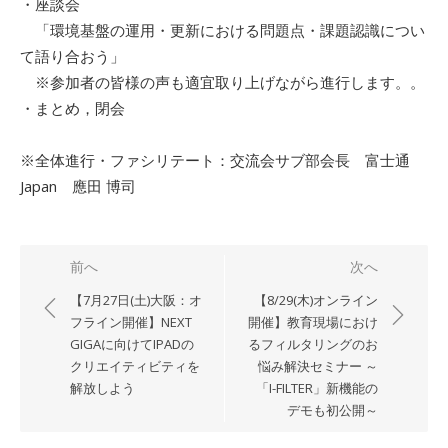
・座談会
「環境基盤の運用・更新における問題点・課題認識につい
て語り合おう」
※参加者の皆様の声も適宜取り上げながら進行します。。
・まとめ，閉会
※全体進行・ファシリテート：交流会サブ部会長 富士通
Japan 應田 博司
投
前へ
次へ
稿
【7月27日(土)大阪：オ
【8/29(木)オンライン
ナ
フライン開催】NEXT
開催】教育現場におけ
GIGAに向けてIPADの
るフィルタリングのお
ビ
クリエイティビティを
悩み解決セミナー ～
ゲ
解放しよう
「I-FILTER」新機能の
ー
デモも初公開～
シ