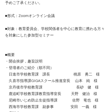
予めご了承ください。
■形式：Zoomオンライン会議
■対象：教育委員会、学校関係者を中心に教育に携わる方々
を対象にした参加型セミナー
■概要
・開会挨拶，趣旨説明
・登壇者のご紹介（順不同）
日進市学校教育課 課長 桃原 勇二 様
久喜市指導課GIGAスクール推進室長 山本 純 様
京丹後市学校教育課 長砂 健 様
鹿追町学校教育課教育指導室長 天野 健治 様
尼崎市いじめ防止生徒指導課 佐野 竜也 様
西海市学校教育課 副参事 安田 一義 様