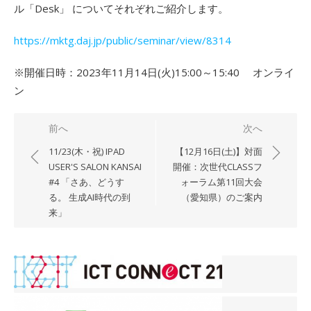
ル「Desk」 についてそれぞれご紹介します。
https://mktg.daj.jp/public/seminar/view/8314
※開催日時：2023年11月14日(火)15:00～15:40 オンライ
ン
投
前へ
次へ
稿
11/23(木・祝) IPAD
【12月16日(土)】対面
ナ
USER'S SALON KANSAI
開催：次世代CLASSフ
#4 「さあ、どうす
ォーラム第11回大会
ビ
る。 生成AI時代の到
（愛知県）のご案内
ゲ
来」
ー
シ
ョ
ン