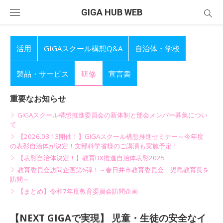
Skip
GIGA HUB WEB
to
content
活用
GIGAスクール構想Q&A
自治体・学校
製品・サービス
研修
宣言書
重要なお知らせ
GIGAスクール構想推進委員会の新体制と部会メンバー募集につい
て
【2026.03.13開催！】GIGAスクール構想推進セミナー～今年度
の表彰自治体が決定！文部科学省様のご講演も実施予定！
【表彰自治体決定！】教育DX推進自治体表彰2025
教育委員会訪問企画第6弾！～春日井市教育委員会 児島教育長を
訪問～
【まとめ】令和7年度教育委員会訪問企画
【NEXT GIGAで実現】 児童・生徒の安全なイ