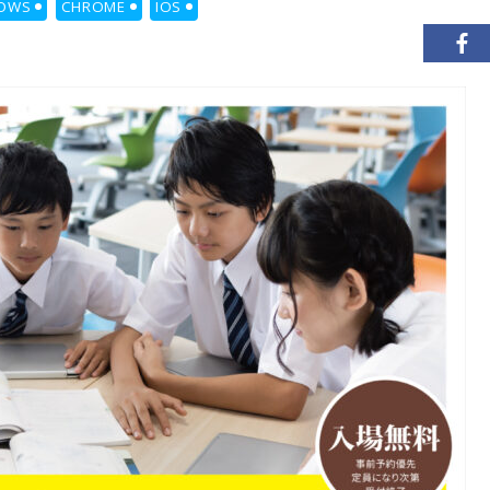
OWS
CHROME
IOS