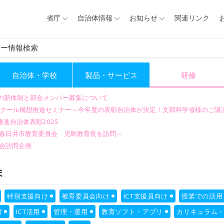
省庁
自治体情報
お知らせ
関連リンク
ナー情報検索
自治体・学校
製品・サービス
研修
会の新体制と部会メンバー募集について
GIGAスクール構想推進セミナー～今年度の表彰自治体が決定！文部科学省様のご
進自治体表彰2025
～春日井市教育委員会 児島教育長を訪問～
会訪問企画
ま
特別支援向け
教育委員会向け
ICT支援員向け
授業での活用
育
ICT活用
管理・運用
教育ソフト・アプリ
カリキュラム