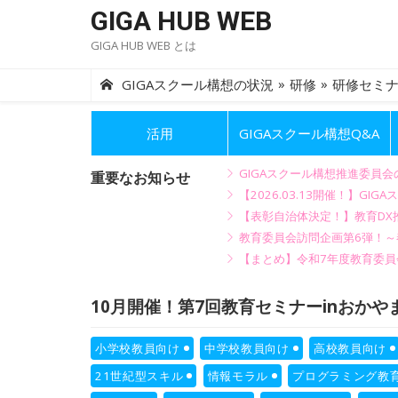
Skip
GIGA HUB WEB
to
GIGA HUB WEB とは
content
»
»
GIGAスクール構想の状況
研修
研修セミ
活用
GIGAスクール構想Q&A
GIGAスクール構想推進委員
重要なお知らせ
【2026.03.13開催！】
【表彰自治体決定！】教育DX推
教育委員会訪問企画第6弾！
【まとめ】令和7年度教育委員
10月開催！第7回教育セミナーinおかや
小学校教員向け
中学校教員向け
高校教員向け
21世紀型スキル
情報モラル
プログラミング教