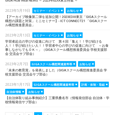
GIGA HUB WEB NEWS ～ 2023年EDIX東京特集 ～
Posted
2023年5月19日
セミナー・イベント
お知らせ
on
【アーカイブ映像第二弾を追加公開！2023EDIX東京「GIGAスクール
構想の課題と対策」ミニセミナー】- ICT CONNECT21 「GIGAスクー
ル構想推進委員会」
Posted
2023年2月13日
セミナー・イベント
お知らせ
on
学習者起点の学びの促進に向けて 第４回「集え！！学び続ける
人！！学び続けたい人！！学習者中心の学びの促進に向けて ～お食
事しながらでもＯＫ～」（GIGAスクール構想推進委員会 学校支援部
会 交流会サブ部会）
Posted
2023年2月7日
GIGAスクール構想関連資料等
お知らせ
on
「未来の教育賞」を発表しました（GIGAスクール構想推進委員会 学
校支援部会 交流会サブ部会）
Posted
2023年1月17日
GIGAスクール構想関連資料等
計画・体制・取組
on
自治体情報
お知らせ
【自治体取り組み事例紹介】三重県桑名市（情報発信部会 自治体・学
校情報発信サブ部会）