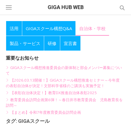
Skip
GIGA HUB WEB
to
content
活用
GIGAスクール構想Q&A
自治体・学校
製品・サービス
研修
宣言書
重要なお知らせ
GIGAスクール構想推進委員会の新体制と部会メンバー募集につい
て
【2026.03.13開催！】GIGAスクール構想推進セミナー～今年度
の表彰自治体が決定！文部科学省様のご講演も実施予定！
【表彰自治体決定！】教育DX推進自治体表彰2025
教育委員会訪問企画第6弾！～春日井市教育委員会 児島教育長を
訪問～
【まとめ】令和7年度教育委員会訪問企画
タグ:
GIGAスクール