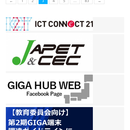
投
←
1
2
3
4
5
…
83
→
稿
ナ
ビ
ゲ
ー
シ
ョ
ン