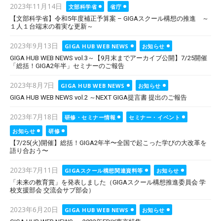
Posted
2023年11月14日
文部科学省
省庁
on
【文部科学省】令和5年度補正予算案 – GIGAスクール構想の推進 ～
１人１台端末の着実な更新～
Posted
2023年9月13日
GIGA HUB WEB NEWS
お知らせ
on
GIGA HUB WEB NEWS vol.3～【9月末までアーカイブ公開】7/25開催
「総括！GIGA2年半」セミナーのご報告
Posted
2023年8月7日
GIGA HUB WEB NEWS
お知らせ
on
GIGA HUB WEB NEWS vol.2 ～NEXT GIGA提言書 提出のご報告
Posted
2023年7月18日
研修・セミナー情報
セミナー・イベント
on
お知らせ
研修
【7/25(火)開催】総括！GIGA2年半〜全国で起こった学びの大改革を
語り合おう〜
Posted
2023年7月11日
GIGAスクール構想関連資料等
お知らせ
on
「未来の教育賞」を発表しました（GIGAスクール構想推進委員会 学
校支援部会 交流会サブ部会）
Posted
2023年6月20日
GIGA HUB WEB NEWS
お知らせ
on