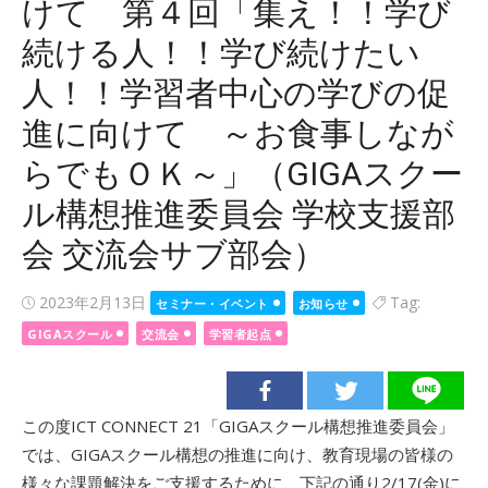
けて 第４回「集え！！学び
続ける人！！学び続けたい
人！！学習者中心の学びの促
進に向けて ～お食事しなが
らでもＯＫ～」（GIGAスクー
ル構想推進委員会 学校支援部
会 交流会サブ部会）
Posted
2023年2月13日
Tag:
セミナー・イベント
お知らせ
on
GIGAスクール
交流会
学習者起点
この度ICT CONNECT 21「GIGAスクール構想推進委員会」
では、GIGAスクール構想の推進に向け、教育現場の皆様の
様々な課題解決をご支援するために、下記の通り2/17(金)に