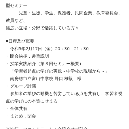
型セミナー
児童・生徒、学生、保護者、民間企業、教育委員会、
教員など、
幅広い立場・分野で活躍している方々
■日程及び概要
令和5年2月17日（金）20：30－21：30
・開会挨拶，趣旨説明
・授業実践紹介（第３回セミナー概要）
「学習者起点の学びの実践～中学校の現場から～」
南房総市立富山中学校 野口 雄毅 様
・グループ討議
参加者の学びの動機と苦労している点を共有し、学習者視
点の学びにの本質にせまる
・全体共有
・まとめ，閉会