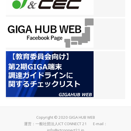
Copyright © 2020 GIGA HUB WEB
運営：一般社団法人ICT CONNECT 21 E-mail：
info@ictconnect21.jp