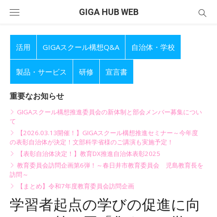
Skip
GIGA HUB WEB
to
content
活用
GIGAスクール構想Q&A
自治体・学校
製品・サービス
研修
宣言書
重要なお知らせ
GIGAスクール構想推進委員会の新体制と部会メンバー募集につい
て
【2026.03.13開催！】GIGAスクール構想推進セミナー～今年度
の表彰自治体が決定！文部科学省様のご講演も実施予定！
【表彰自治体決定！】教育DX推進自治体表彰2025
教育委員会訪問企画第6弾！～春日井市教育委員会 児島教育長を
訪問～
【まとめ】令和7年度教育委員会訪問企画
学習者起点の学びの促進に向