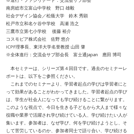
※進行・ファシリテート：交流会サブ部会
南房総市立富山中学校 野口 雄毅
社会デザイン協会／松蔭大学 鈴木 秀顕
松戸市立和名ケ谷中学校 高瀬 浩之
三鷹市立第七小学校 後藤 裕介
コスモピア株式会社 佐野 悠介
ICPF理事長、東洋大学名誉教授 山田 肇
※全体進行：交流会サブ部会長 富士通Japan 應田 博司
本セミナーは、シリーズ第４回目です。過去のセミナーレ
ポートは、以下をご参照ください。
これまでのセミナーより、学習者起点の学びは学習者にと
って効果があることがわかってきました。学習者起点の学び
は、学生が社会人になっても学び続けることに繋がります。
このような視点で、今日を生きる子どもから大人まで様々な
役職や業界で活躍され学び続けている人、学び続けたい人が
集います。参加者は、なぜ学び、何を学び続けようとし、そ
して苦労しているのか、参加者同士で語り合い、学び続ける